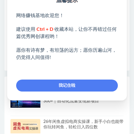
温馨提示
❤本站：本站整合多方资源站，主要面向互联网创业
类&副业类，资源丰富 物超所值。
网络赚钱基地欢迎您！
❤能助您：找项目 + 低成本创业 + 减少信息差 + 见识
建议使用
Ctrl + D
收藏本站，让你不再错过任何
各种项目 + 提升网创认知。
篇优秀网创课程哟！
❤本站为众多团队提供了重要价值，也为众多创业者
开启网络之门，广受好评！
愿你有诗有梦，有坦荡的远方；愿你历遍山河，
❤如果您也依存于互联网，欢迎加入本站会员，将尽
仍觉得人间值得!
早为您提供丰盛价值。祝您前程似锦！
热门课程展示
我记住啦
（19791期）AI智能数据与流量平台日收
300+｜自动化流量变现新项目
26年闲鱼虚拟电商实操课，新手小白也能带
你玩转闲鱼，轻松日入四位数