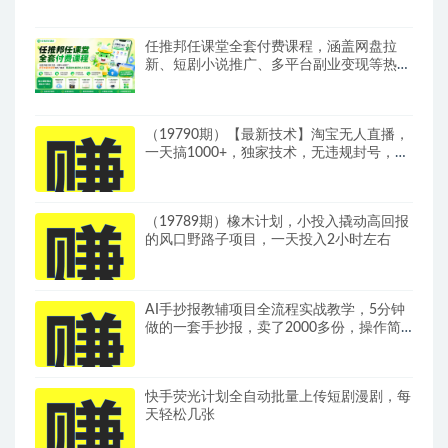
任推邦任课堂全套付费课程，涵盖网盘拉
新、短剧小说推广、多平台副业变现等热门
赛道，零基础也能轻松上手实操
（19790期）【最新技术】淘宝无人直播，
一天搞1000+，独家技术，无违规封号，可
矩阵开播，长期稳定
（19789期）橡木计划，小投入撬动高回报
的风口野路子项目，一天投入2小时左右
AI手抄报教辅项目全流程实战教学，5分钟
做的一套手抄报，卖了2000多份，操作简
单，月入1W+
快手荧光计划全自动批量上传短剧漫剧，每
天轻松几张