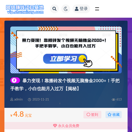
登录
全部
#
暴力变现！靠搬砖发个视频无脑撸金2000+！手把
手教学，小白也能月入过万【揭秘】
admin
2023-11-21
613
4.8
收藏
签到
¥
元宝
永久会员免费