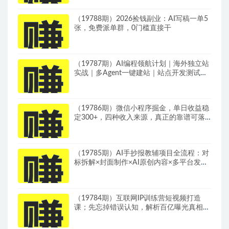
（19788期）2026捡钱副业：AI写稿一单5
张，免费派单群，0门槛直接干
（19787期）AI编程领航计划｜海外独立站
实战｜多Agent一键建站｜站点开发测试｜
冷启动引流｜数据复盘｜出海变现完整教程
（19786期）微信小程序掘金，单日收益稳
定300+，四种收入来源，真正的靠谱可落
地项目
（19785期）AI手抄报教辅项目全流程：对
标拆解×封面制作×AI原创内容×多平台发布
×私域引流×网盘变现
（19784期）互联网IP训练营短视频打造
课；先忘掉错误认知，解析百亿曝光真相，
重新树立内容创作方向感与收入模型认知