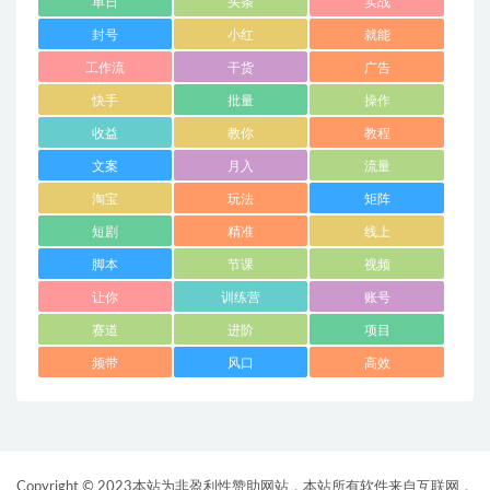
单日
头条
实战
封号
小红
就能
工作流
干货
广告
快手
批量
操作
收益
教你
教程
文案
月入
流量
淘宝
玩法
矩阵
短剧
精准
线上
脚本
节课
视频
让你
训练营
账号
赛道
进阶
项目
频带
风口
高效
Copyright © 2023本站为非盈利性赞助网站，本站所有软件来自互联网，