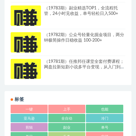
（19783期）副业精选TOP1，全流程托
管，24小时见收益，单号轻松日入500+
（19782期）公众号轻量化掘金项目，两分
钟极简操作日稳收益 100-200+
（19781期）任推邦任课堂全套付费课程；
网盘拉新短剧小说多平台变现，从入门到高
阶零基础也能轻松上手实操
标签
一键
上手
也能
亚马逊
全自动
冷门
剪辑
副业
单号