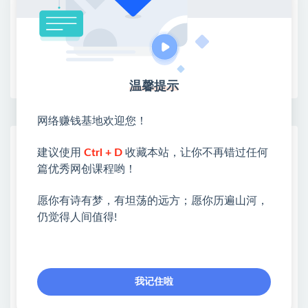
限时活动：注册新用户赠送VIP
收藏
海报
链接
温馨提示
网络赚钱基地欢迎您！
网赚基地简介
建议使用
Ctrl + D
收藏本站，让你不再错过任何
站长微信：无
篇优秀网创课程哟！
❤本站：本站整合多方资源站，主要面向互联网创业
愿你有诗有梦，有坦荡的远方；愿你历遍山河，
类&副业类，资源丰富 物超所值。
仍觉得人间值得!
❤能助您：找项目 + 低成本创业 + 减少信息差 + 见识
各种项目 + 提升网创认知。
❤本站为众多团队提供了重要价值，也为众多创业者
开启网络之门，广受好评！
我记住啦
❤如果您也依存于互联网，欢迎加入本站会员，将尽
早为您提供丰盛价值。祝您前程似锦！