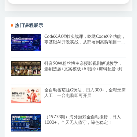
热门课程展示
CodeX从0到1实战课，吃透CodeX全功能，
零基础AI开发实战，从部署到高阶项目一键
落地
抖音90W粉丝博主亲授影视剧解说教学，
选剧选题+文案模板+AI指令+剪辑配音+封
面全流程变现，解锁精选独家收益
全自动番茄挂G玩法，日入300+，全程无需
人工，一台电脑即可开展
（19773期）海外游戏全自动搬砖，日入
1000+，全天无人值守，绿色稳定！