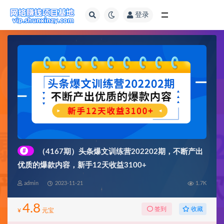
登录
全部
#
（4167期）头条爆文训练营202202期，不断产出
优质的爆款内容，新手12天收益3100+
admin
2023-11-21
1.7K
4.8
收藏
签到
¥
元宝