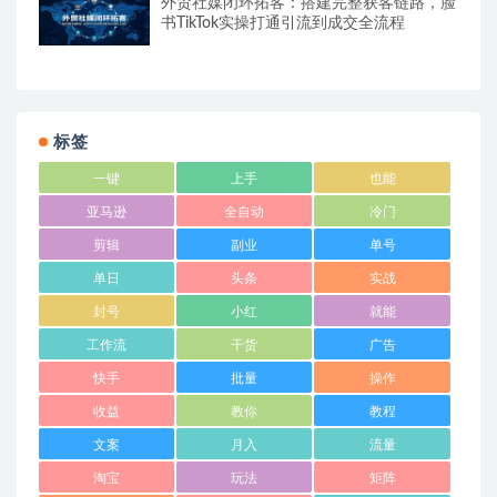
外贸社媒闭环拓客：搭建完整获客链路，脸
书TikTok实操打通引流到成交全流程
标签
一键
上手
也能
亚马逊
全自动
冷门
剪辑
副业
单号
单日
头条
实战
封号
小红
就能
工作流
干货
广告
快手
批量
操作
收益
教你
教程
文案
月入
流量
淘宝
玩法
矩阵