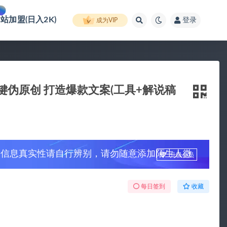
网站加盟(日入2K)
登录
成为VIP
键伪原创 打造爆款文案(工具+解说稿
，信息真实性请自行辨别，请勿随意添加陌生人微
升级会员
每日签到
收藏