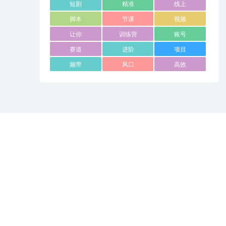
短剧
精准
线上
脚本
节课
视频
让你
训练营
账号
赛道
进阶
项目
频带
风口
高效