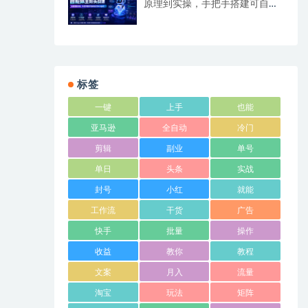
原理到实操，手把手搭建可自动
运行的AI Agent
标签
一键
上手
也能
亚马逊
全自动
冷门
剪辑
副业
单号
单日
头条
实战
封号
小红
就能
工作流
干货
广告
快手
批量
操作
收益
教你
教程
文案
月入
流量
淘宝
玩法
矩阵