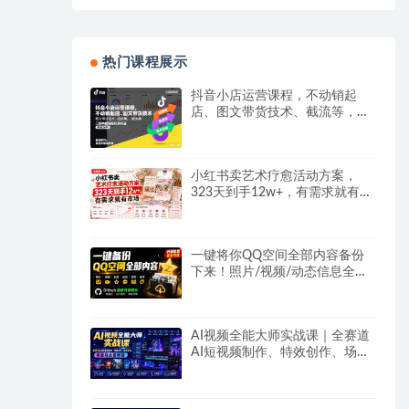
热门课程展示
抖音小店运营课程，不动销起
店、图文带货技术、截流等，三
频共振轻松玩转抖店(更新26年
08月)
小红书卖艺术疗愈活动方案，
323天到手12w+，有需求就有市
场
一键将你QQ空间全部内容备份
下来！照片/视频/动态信息全存
本地，Github最新开源项目
QzoneArchive
AI视频全能大师实战课｜全赛道
AI短视频制作、特效创作、场景
变现零基础全套教程