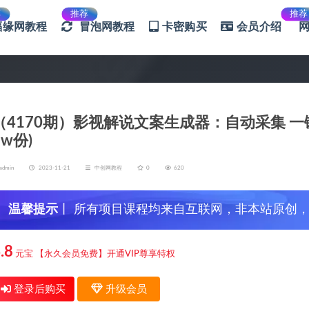
荐
推荐
推荐
福缘网教程
冒泡网教程
卡密购买
会员介绍
（4170期）影视解说文案生成器：自动采集 一
3w份)
admin
2023-11-21
中创网教程
0
620
温馨提示
丨 所有项目课程均来自互联网，非本站原创
信，谨防上当受骗！
.8
元宝
【永久会员免费】开通VIP尊享特权
登录后购买
升级会员