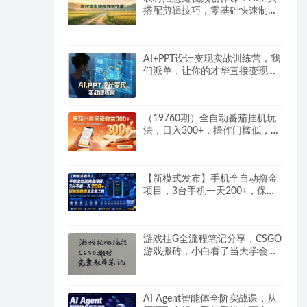
搭配剪辑技巧，零基础快速制作
高质感田园治愈内容
AI+PPT设计变现实战训练营，我
们派单，让你的才华直接变现，
三大核心模块带你构建Al设计x派
单变现的完整闭环
（19760期）全自动番茄挂机玩
法，日入300+，操作门槛低，一
台电脑即可开展
【新模式发布】手机全自动撸金
项目，3台手机一天200+，保姆
级教程及全套工具
游戏挂G全流程笔记分享，CSGO
游戏搬砖，小白看了当天学会见
收益
AI Agent智能体全阶实战课，从