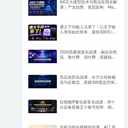
AIGC大模型技术与商业应用全解
课｜产业趋势、底层架构、MaaS
商业模式、全行业场景落地实战
教程
通义千问输入法来了！让文字输
入变得如此简单，最快300字/
分，AI自动润色，说话秒变工整
文字
2026流量操盘实战课：融合自然
流、微付费、强付费，搭建稳定
长效的带货流量体系
竞品攻防实战课：全方位对标截
流与反截流，搭建360度监控体
系抢占平台流量
短视频IP量化获客实战课：用十
台设备搭建五十账号矩阵，精准
打造引流接单型流量账号
农村治愈短视频创作课：AI工具