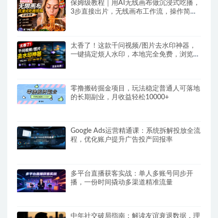
保姆级教程｜用AI无线画布做沉浸式吃播，
3步直接出片，无线画布工作流，操作简单
好上手
太香了！这款千问视频/图片去水印神器，
一键搞定烦人水印，本地完全免费，浏览器
拓展插件
零撸搬砖掘金项目，玩法稳定普通人可落地
的长期副业，月收益轻松10000+
Google Ads运营精通课：系统拆解投放全流
程，优化账户提升广告投产回报率
多平台直播获客实战：单人多账号同步开
播，一份时间撬动多渠道精准流量
中年社交破局指南：解读友谊衰退数据，理