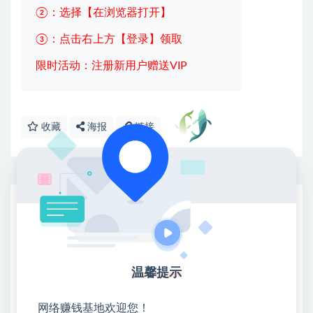
②：选择【在浏览器打开】
③：点击右上方【登录】领取
限时活动：注册新用户赠送VIP
收藏
海报
链接
网赚基地简介
站长微信：无
❤本站：本站整合多方资源站，主要面向互联网创业
类&副业类，资源丰富 物超所值。
温馨提示
❤能助您：找项目 + 低成本创业 + 减少信息差 + 见识
各种项目 + 提升网创认知。
网络赚钱基地欢迎您！