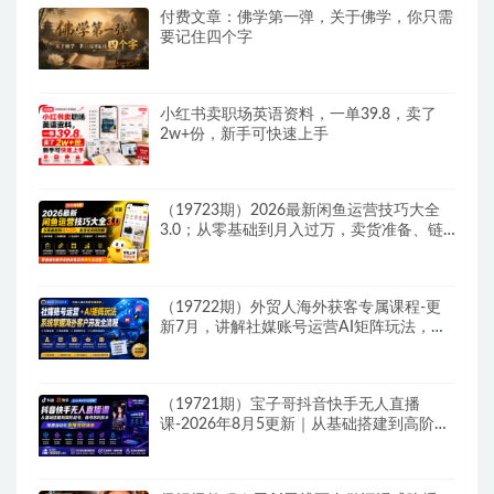
付费文章：佛学第一弹，关于佛学，你只需
要记住四个字
小红书卖职场英语资料，一单39.8，卖了
2w+份，新手可快速上手
（19723期）2026最新闲鱼运营技巧大全
3.0；从零基础到月入过万，卖货准备、链
接搭建到选品定价全拆解
（19722期）外贸人海外获客专属课程-更
新7月，讲解社媒账号运营AI矩阵玩法，，
系统掌握海外客户开发全流程实战方法
（19721期）宝子哥抖音快手无人直播
课-2026年8月5更新｜从基础搭建到高阶起
号，稳号防封技术，搭建自动化直播变现体
系