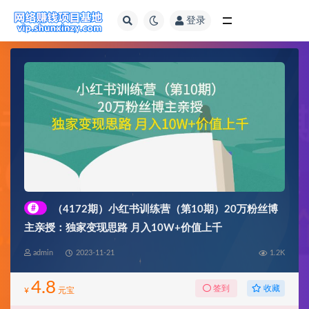
登录
全部
#
（4172期）小红书训练营（第10期）20万粉丝博
主亲授：独家变现思路 月入10W+价值上千
admin
2023-11-21
1.2K
4.8
收藏
签到
¥
元宝