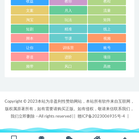
收益
教你
教程
文案
月入
流量
淘宝
玩法
矩阵
短剧
精准
线上
脚本
节课
视频
让你
训练营
账号
赛道
进阶
项目
频带
风口
高效
Copyright © 2023本站为非盈利性赞助网站，本站所有软件来自互联网，
版权属原著所有，如有需要请购买正版。如有侵权，敬请来信联系我们，
我们立即删除 --All rights reserved |
|
赣ICP备2023006935号-4
|