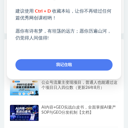
❤本站为众多团队提供了重要价值，也为众多创业者
开启网络之门，广受好评！
建议使用
Ctrl + D
收藏本站，让你不再错过任何
❤如果您也依存于互联网，欢迎加入本站会员，将尽
篇优秀网创课程哟！
早为您提供丰盛价值。祝您前程似锦！
愿你有诗有梦，有坦荡的远方；愿你历遍山河，
仍觉得人间值得!
热门课程展示
名人语录短视频教学，2026年最新赛道，
涨粉变现两不误
我记住啦
公众号流量主变现项目，普通人也能通过这
个项目日入四位数（更新26年8月）
AI内容+GEO实战白皮书，全面掌握AI量产
SOP与GEO分发机制【文档】