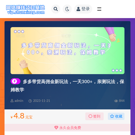
登录
全部
#
多多带货高佣金新玩法，一天300+，亲测玩法，保
姆教学
admin
2023-11-21
844
4.8
收藏
签到
¥
元宝
永久会员免费