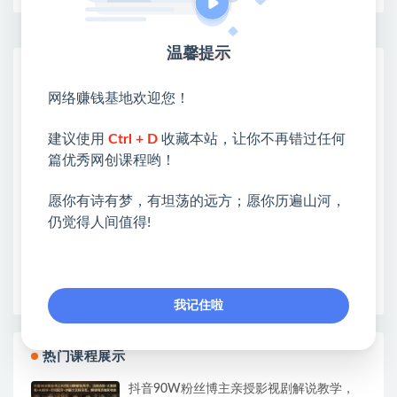
温馨提示
网赚基地简介
站长微信：无
网络赚钱基地欢迎您！
❤本站：本站整合多方资源站，主要面向互联网创业
建议使用
Ctrl + D
收藏本站，让你不再错过任何
类&副业类，资源丰富 物超所值。
篇优秀网创课程哟！
❤能助您：找项目 + 低成本创业 + 减少信息差 + 见识
各种项目 + 提升网创认知。
愿你有诗有梦，有坦荡的远方；愿你历遍山河，
❤本站为众多团队提供了重要价值，也为众多创业者
仍觉得人间值得!
开启网络之门，广受好评！
❤如果您也依存于互联网，欢迎加入本站会员，将尽
早为您提供丰盛价值。祝您前程似锦！
我记住啦
热门课程展示
抖音90W粉丝博主亲授影视剧解说教学，