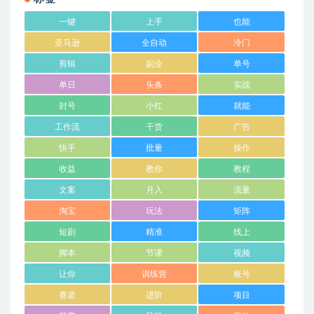
一键
上手
也能
亚马逊
全自动
冷门
剪辑
副业
单号
单日
头条
实战
封号
小红
就能
工作流
干货
广告
快手
批量
操作
收益
教你
教程
文案
月入
流量
淘宝
玩法
矩阵
短剧
精准
线上
脚本
节课
视频
让你
训练营
账号
赛道
进阶
项目