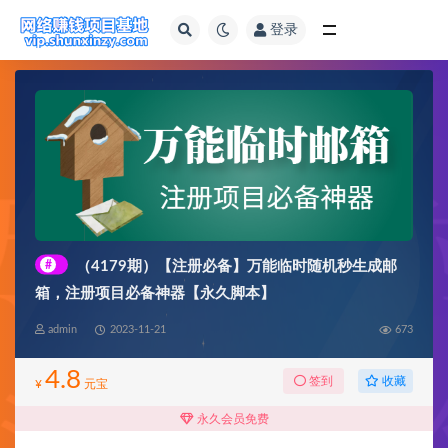
登录
全部
#
（4179期）【注册必备】万能临时随机秒生成邮
箱，注册项目必备神器【永久脚本】
admin
2023-11-21
673
4.8
收藏
签到
¥
元宝
永久会员免费