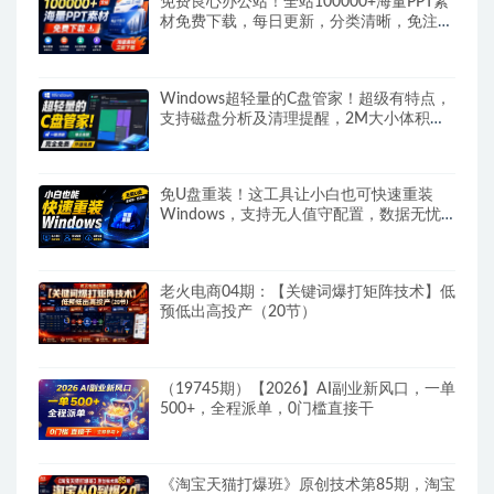
免费良心办公站！全站100000+海量PPT素
材免费下载，每日更新，分类清晰，免注册
登录下载爱PPT网
Windows超轻量的C盘管家！超级有特点，
支持磁盘分析及清理提醒，2M大小体积，
完全免费C盘管家
免U盘重装！这工具让小白也可快速重装
Windows，支持无人值守配置，数据无忧
CmzPrep_Rev2
老火电商04期：【关键词爆打矩阵技术】低
预低出高投产（20节）
（19745期）【2026】AI副业新风口，一单
500+，全程派单，0门槛直接干
《淘宝天猫打爆班》原创技术第85期，淘宝