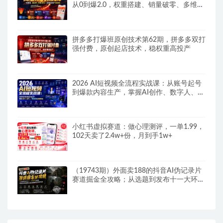
从0到爆2.0，权重搭建、销量破零、多维组
合玩法、全周期起量投产实操教程
拼多多打爆班原创技术第62期，拼多多双打
强付费，原创起店技术，稳权重高投产
2026 AI短视频全流程实战课：从账号起号
到爆款内容生产，掌握AI创作、数字人、带
货变现全链路玩法
小红书虚拟赛道：做心理测评，一单1.99，
102天卖了2.4w+份，月到手1w+
（19743期）外面卖188的抖音AI伪记录片
赛道掘金全攻略；从选题到发布十一大环节
拆解，零基础也能做出高流量真实感内容