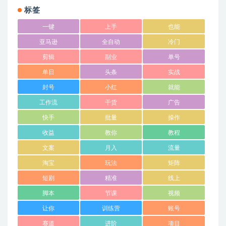
标签
一键
上手
也能
亚马逊
全自动
冷门
剪辑
副业
单号
单日
头条
实战
封号
小红
就能
工作流
干货
广告
快手
批量
操作
收益
教你
教程
文案
月入
流量
淘宝
玩法
矩阵
短剧
精准
线上
脚本
节课
视频
让你
训练营
账号
赛道
进阶
项目