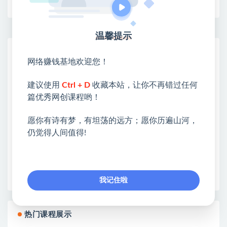
温馨提示
网赚基地简介
网络赚钱基地欢迎您！
站长微信：无
❤本站：本站整合多方资源站，主要面向互联网创业
建议使用
Ctrl + D
收藏本站，让你不再错过任何
类&副业类，资源丰富 物超所值。
篇优秀网创课程哟！
❤能助您：找项目 + 低成本创业 + 减少信息差 + 见识
各种项目 + 提升网创认知。
愿你有诗有梦，有坦荡的远方；愿你历遍山河，
❤本站为众多团队提供了重要价值，也为众多创业者
仍觉得人间值得!
开启网络之门，广受好评！
❤如果您也依存于互联网，欢迎加入本站会员，将尽
早为您提供丰盛价值。祝您前程似锦！
我记住啦
热门课程展示