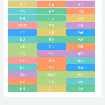
剪辑
副业
单号
单日
头条
实战
封号
小红
就能
工作流
干货
广告
快手
批量
操作
收益
教你
教程
文案
月入
流量
淘宝
玩法
矩阵
短剧
精准
线上
脚本
节课
视频
让你
训练营
账号
赛道
进阶
项目
频带
风口
高效