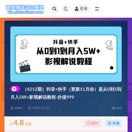
登录
全部
#
（4212期）抖音+快手（更新11月份）是从0到1到
月入5W+影视解说教程-价值999
admin
2023-11-21
600
4.8
收藏
签到
¥
元宝