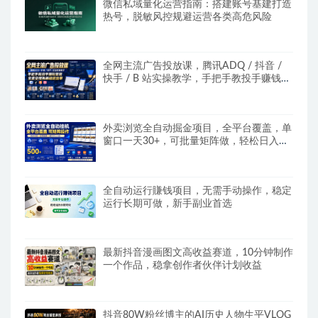
微信私域量化运营指南：搭建账号基建打造
热号，脱敏风控规避运营各类高危风险
全网主流广告投放课，腾讯ADQ / 抖音 /
快手 / B 站实操教学，手把手教投手赚钱变
现，全套变现拆解稳定出单
外卖浏览全自动掘金项目，全平台覆盖，单
窗口一天30+，可批量矩阵做，轻松日入
500+
全自动运行賺钱项目，无需手动操作，稳定
运行长期可做，新手副业首选
最新抖音漫画图文高收益赛道，10分钟制作
一个作品，稳拿创作者伙伴计划收益
抖音80W粉丝博主的AI历史人物生平VLOG