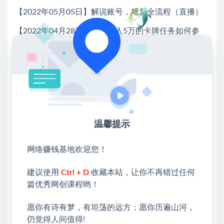
【2022年05月05日】解说账号，规划全流程（直播）
【2022年04月28日】大咖月入5万的卡牌任务如何参
与，手把手实操讲解
【2022年04月21日】如何让创作产生价值：平台商业
化和多平台运营
【2022年03月31日】新手如何运营一个健康账号
【2022年03月25日】影视“变现攻略”，详细讲解当下所
温馨提示
有任务做法
【2022年03月03日】新手如何正确搭建一个健康的抖
网络赚钱基地欢迎您！
音账号
建议使用
Ctrl + D
收藏本站，让你不再错过任何
【2022年03月10日】解说类目的认知以及变现渠道讲
篇优秀网创课程哟！
解
愿你有诗有梦，有坦荡的远方；愿你历遍山河，
【2022年01月06日】2022年阿伟老师新年茶话会，展
仍觉得人间值得!