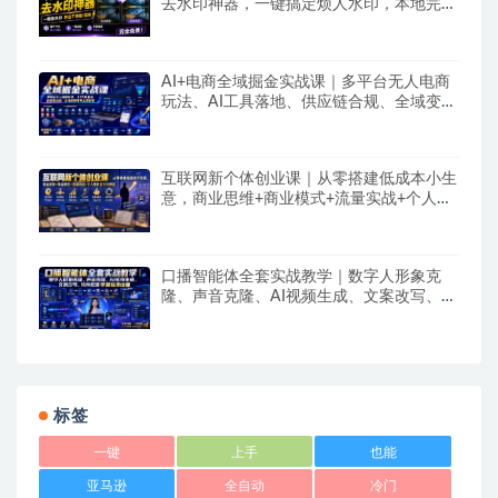
去水印神器，一键搞定烦人水印，本地完全
免费，浏览器拓展插件
AI+电商全域掘金实战课｜多平台无人电商
玩法、AI工具落地、供应链合规、全域变现
闭环全套教程
互联网新个体创业课｜从零搭建低成本小生
意，商业思维+商业模式+流量实战+个人成
长全闭环教程
口播智能体全套实战教学｜数字人形象克
隆、声音克隆、AI视频生成、文案改写、软
件配置零基础落地课
标签
一键
上手
也能
亚马逊
全自动
冷门