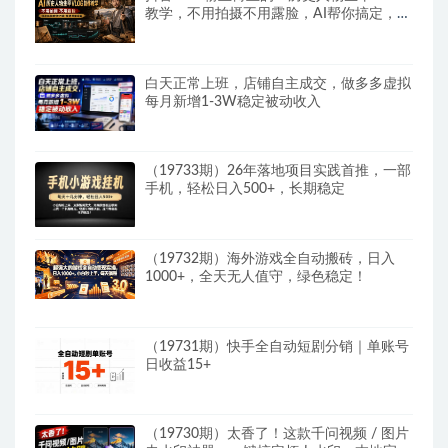
教学，不用拍摄不用露脸，AI帮你搞定，轻
松解锁伙伴计划+精选收益
白天正常上班，店铺自主成交，做多多虚拟
每月新增1-3W稳定被动收入
（19733期）26年落地项目实践首推，一部
手机，轻松日入500+，长期稳定
（19732期）海外游戏全自动搬砖，日入
1000+，全天无人值守，绿色稳定！
（19731期）快手全自动短剧分销｜单账号
日收益15+
（19730期）太香了！这款千问视频 / 图片