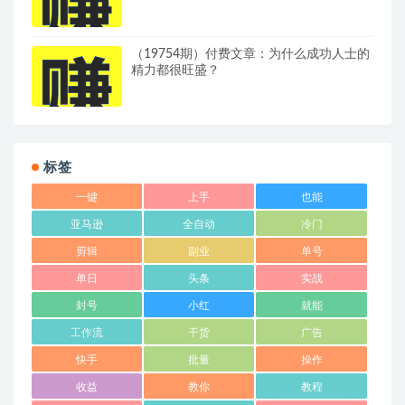
（19754期）付费文章：为什么成功人士的
精力都很旺盛？
标签
一键
上手
也能
亚马逊
全自动
冷门
剪辑
副业
单号
单日
头条
实战
封号
小红
就能
工作流
干货
广告
快手
批量
操作
收益
教你
教程