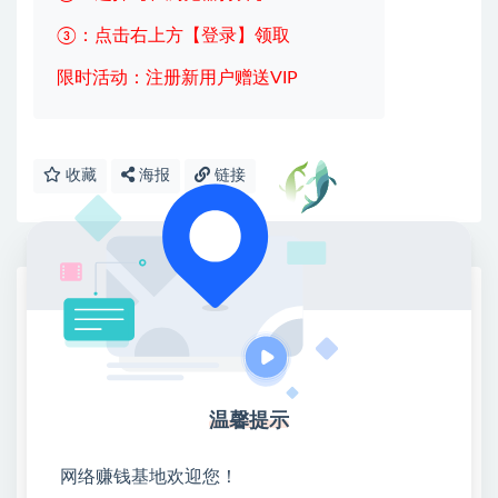
③：点击右上方【登录】领取
限时活动：注册新用户赠送VIP
收藏
海报
链接
网赚基地简介
站长微信：无
❤本站：本站整合多方资源站，主要面向互联网创业
类&副业类，资源丰富 物超所值。
温馨提示
❤能助您：找项目 + 低成本创业 + 减少信息差 + 见识
各种项目 + 提升网创认知。
❤本站为众多团队提供了重要价值，也为众多创业者
网络赚钱基地欢迎您！