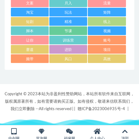
文案
月入
流量
淘宝
玩法
矩阵
短剧
精准
线上
脚本
节课
视频
让你
训练营
账号
赛道
进阶
项目
频带
风口
高效
Copyright © 2023本站为非盈利性赞助网站，本站所有软件来自互联网，
版权属原著所有，如有需要请购买正版。如有侵权，敬请来信联系我们，
我们立即删除 --All rights reserved |
|
赣ICP备2023006935号-4
|
中创网
冒泡网
福缘网
个人中心
顶部