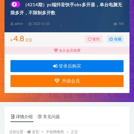
#
（4214期）pc端抖音快手obs多开器，单台电脑无
限多开，不限制多开数
admin
2023-11-21
768
4.8
收藏
签到
¥
元宝
永久会员免费
登录后购买
升级会员
详情介绍
常见问题
当前位置：
首页
中创网教程
正文