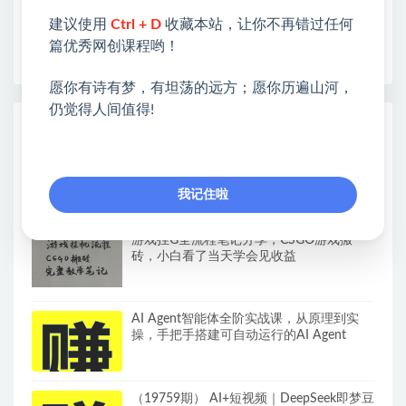
开启网络之门，广受好评！
建议使用
Ctrl + D
收藏本站，让你不再错过任何
❤如果您也依存于互联网，欢迎加入本站会员，将尽
篇优秀网创课程哟！
早为您提供丰盛价值。祝您前程似锦！
愿你有诗有梦，有坦荡的远方；愿你历遍山河，
仍觉得人间值得!
热门课程展示
【新模式发布】手机全自动撸金项目，3台
手机一天200+，保姆级教程及全套工具
我记住啦
游戏挂G全流程笔记分享，CSGO游戏搬
砖，小白看了当天学会见收益
AI Agent智能体全阶实战课，从原理到实
操，手把手搭建可自动运行的AI Agent
（19759期） AI+短视频｜DeepSeek即梦豆