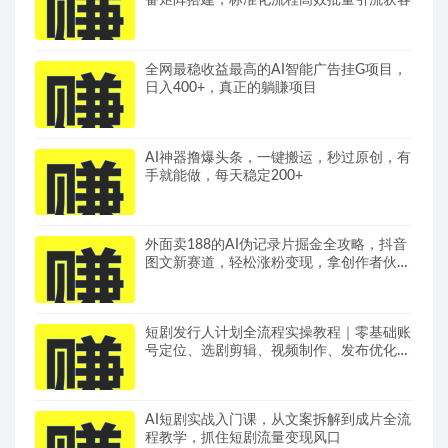
备矩阵搭建，标准化流程高效批量引流获客
全网最稳收益最高的AI智能广告挂G项目，
日入400+，真正的躺賺项目
AI神器撸爆头条，一键搬运，秒过原创，有
手就能做，每天稳定200+
外面卖188的AI伪记录片掘金全攻略，抖音
图文新赛道，轻松涨粉变现，拿创作者伙伴
计划收益【文档】
短剧发行人计划全流程实操教程｜零基础账
号定位、选剧剪辑、视频制作、发布优化一
站式出单变现课​
AI短剧实战入门课，从文案拆解到成片全流
程教学，抓住短剧流量变现风口