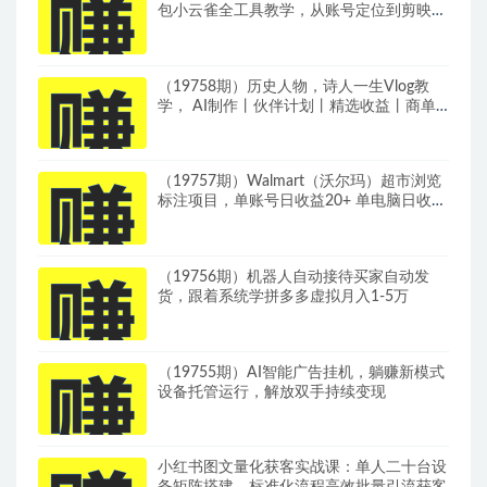
包小云雀全工具教学，从账号定位到剪映剪
辑，零基础也能快速上手做爆款
（19758期）历史人物，诗人一生Vlog教
学， AI制作丨伙伴计划丨精选收益丨商单
收徒 ，新领域红利期，抓紧做
（19757期）Walmart（沃尔玛）超市浏览
标注项目，单账号日收益20+ 单电脑日收益
可达1000+带分佣机制
（19756期）机器人自动接待买家自动发
货，跟着系统学拼多多虚拟月入1-5万
（19755期）AI智能广告挂机，躺赚新模式
设备托管运行，解放双手持续变现
小红书图文量化获客实战课：单人二十台设