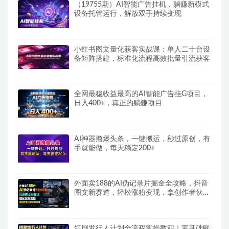
（19755期）AI智能广告挂机，躺赚新模式
设备托管运行，解放双手持续变现
小红书图文量化获客实战课：单人二十台设
备矩阵搭建，标准化流程高效批量引流获客
全网最稳收益最高的AI智能广告挂G项目，
日入400+，真正的躺賺项目
AI神器撸爆头条，一键搬运，秒过原创，有
手就能做，每天稳定200+
外面卖188的AI伪记录片掘金全攻略，抖音
图文新赛道，轻松涨粉变现，拿创作者伙伴
计划收益【文档】
短剧发行人计划全流程实操教程｜零基础账