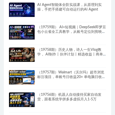
AI Agent智能体全阶实战课，从原理到实
操，手把手搭建可自动运行的AI Agent
（19759期） AI+短视频｜DeepSeek即梦豆
包小云雀全工具教学，从账号定位到剪映剪
辑，零基础也能快速上手做爆款
（19758期）历史人物，诗人一生Vlog教
学， AI制作丨伙伴计划丨精选收益丨商单
收徒 ，新领域红利期，抓紧做
（19757期）Walmart（沃尔玛）超市浏览
标注项目，单账号日收益20+ 单电脑日收益
可达1000+带分佣机制
（19756期）机器人自动接待买家自动发
货，跟着系统学拼多多虚拟月入1-5万