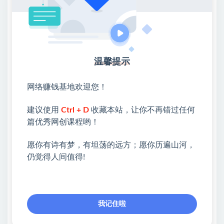
第二课：如何在商业公司里生存与发展.mp4
├第五课：如何与领导相处升职加薪
第五课：如何与领导相处升职加薪.mp4
温馨提示
├第六课：如何与同事相处相安无事
第六课：如何与同事相处相安无事.mp4
网络赚钱基地欢迎您！
├第四课：如何适应与融入办公室环境
建议使用
Ctrl + D
收藏本站，让你不再错过任何
篇优秀网创课程哟！
第四课：如何适应与融入办公室环境.mp4
愿你有诗有梦，有坦荡的远方；愿你历遍山河，
💖课程资料【免费】领取教程💖
仍觉得人间值得!
①：点击右上角【
】三个点
②：选择【在浏览器打开】
我记住啦
③：点击右上方【登录】领取