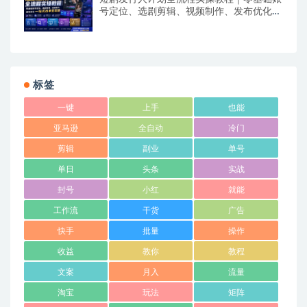
号定位、选剧剪辑、视频制作、发布优化一
站式出单变现课​
标签
一键
上手
也能
亚马逊
全自动
冷门
剪辑
副业
单号
单日
头条
实战
封号
小红
就能
工作流
干货
广告
快手
批量
操作
收益
教你
教程
文案
月入
流量
淘宝
玩法
矩阵