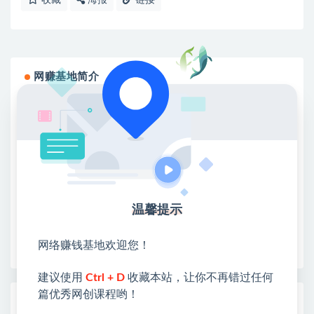
收藏
海报
链接
网赚基地简介
站长微信：无
❤本站：本站整合多方资源站，主要面向互联网创业
类&副业类，资源丰富 物超所值。
❤能助您：找项目 + 低成本创业 + 减少信息差 + 见识
各种项目 + 提升网创认知。
❤本站为众多团队提供了重要价值，也为众多创业者
开启网络之门，广受好评！
温馨提示
❤如果您也依存于互联网，欢迎加入本站会员，将尽
早为您提供丰盛价值。祝您前程似锦！
网络赚钱基地欢迎您！
建议使用
Ctrl + D
收藏本站，让你不再错过任何
篇优秀网创课程哟！
热门课程展示