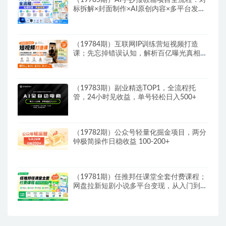
（19785期）AI手抄报教辅项目全流程：对
标拆解×封面制作×AI原创内容×多平台发布
×私域引流×网盘变现
（19784期）互联网IP训练营短视频打造
课；先忘掉错误认知，解析百亿曝光真相，
重新树立内容创作方向感与收入模型认知
（19783期）副业精选TOP1，全流程托
管，24小时见收益，单号轻松日入500+
（19782期）公众号轻量化掘金项目，两分
钟极简操作日稳收益 100-200+
（19781期）任推邦任课堂全套付费课程；
网盘拉新短剧小说多平台变现，从入门到高
阶零基础也能轻松上手实操