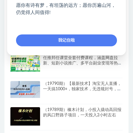
愿你有诗有梦，有坦荡的远方；愿你历遍山河，
（19791期）AI智能数据与流量平台日收
300+｜自动化流量变现新项目
仍觉得人间值得!
26年闲鱼虚拟电商实操课，新手小白也能带
你玩转闲鱼，轻松日入四位数
我记住啦
任推邦任课堂全套付费课程，涵盖网盘拉
新、短剧小说推广、多平台副业变现等热门
赛道，零基础也能轻松上手实操
（19790期）【最新技术】淘宝无人直播，
一天搞1000+，独家技术，无违规封号，可
矩阵开播，长期稳定
（19789期）橡木计划，小投入撬动高回报
的风口野路子项目，一天投入2小时左右