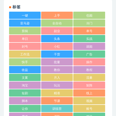
标签
一键
上手
也能
亚马逊
全自动
冷门
剪辑
副业
单号
单日
头条
实战
封号
小红
就能
工作流
干货
广告
快手
批量
操作
收益
教你
教程
文案
月入
流量
淘宝
玩法
矩阵
短剧
精准
线上
脚本
节课
视频
让你
训练营
账号