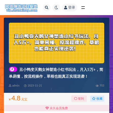
登录
全部
#
丑小鸭变天鹅女神塑造小红书玩法，月入5万+，简
单易懂，按流程操作，草根也能真正实现逆袭！
admin
2023-11-21
703
4.8
收藏
签到
¥
元宝
永久会员免费