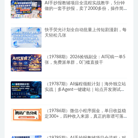
AI手抄报教辅项目全流程实战教学，5分钟
做的一套手抄报，卖了2000多份，操作简
单，月入1W+
快手荧光计划全自动批量上传短剧漫剧，每
天轻松几张
（19788期）2026捡钱副业：AI写稿一单5
张，免费派单群，0门槛直接干
（19787期）AI编程领航计划｜海外独立站
实战｜多Agent一键建站｜站点开发测试｜
冷启动引流｜数据复盘｜出海变现完整教程
（19786期）微信小程序掘金，单日收益稳
定300+，四种收入来源，真正的靠谱可落
地项目