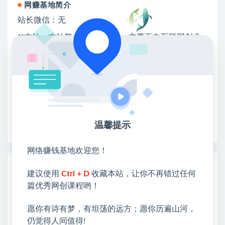
网赚基地简介
站长微信：无
❤本站：本站整合多方资源站，主要面向互联网创业
类&副业类，资源丰富 物超所值。
❤能助您：找项目 + 低成本创业 + 减少信息差 + 见识
各种项目 + 提升网创认知。
❤本站为众多团队提供了重要价值，也为众多创业者
开启网络之门，广受好评！
❤如果您也依存于互联网，欢迎加入本站会员，将尽
早为您提供丰盛价值。祝您前程似锦！
温馨提示
网络赚钱基地欢迎您！
热门课程展示
建议使用
Ctrl + D
收藏本站，让你不再错过任何
（19769期）AI CodeX实战课｜
篇优秀网创课程哟！
Windows/Mac 本地部署｜API 对接调通｜
Skill 自制｜漫剧剪辑｜网站 VR 项目｜AI项
愿你有诗有梦，有坦荡的远方；愿你历遍山河，
目落地全教程
仍觉得人间值得!