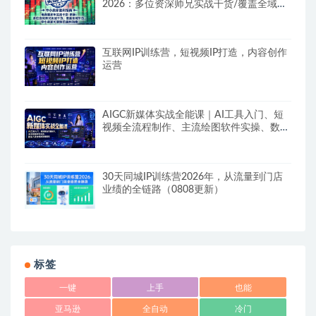
2026：多位资深师兄实战干货/覆盖全域平
台，中小卖家可复制的盈利指南
互联网IP训练营，短视频IP打造，内容创作
运营
AIGC新媒体实战全能课｜AI工具入门、短
视频全流程制作、主流绘图软件实操、数字
人商业视频落地教程
30天同城IP训练营2026年，从流量到门店
业绩的全链路（0808更新）
标签
一键
上手
也能
亚马逊
全自动
冷门