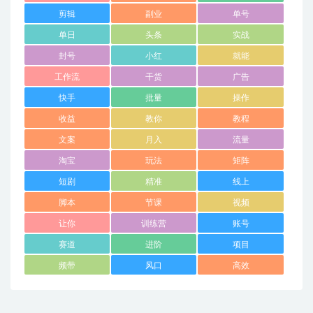
剪辑
副业
单号
单日
头条
实战
封号
小红
就能
工作流
干货
广告
快手
批量
操作
收益
教你
教程
文案
月入
流量
淘宝
玩法
矩阵
短剧
精准
线上
脚本
节课
视频
让你
训练营
账号
赛道
进阶
项目
频带
风口
高效