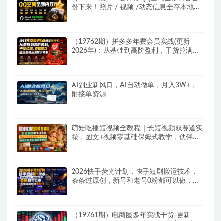
份下来！照片 / 视频 /动态信息全存本地，
Github最新开源项目 QzoneArchive
（19762期）拼多多年费会员实战(更新
2026年)：从基础到高阶盈利，干货拉满，
帮你建立稳定盈利运营知识体系
AI副业新风口，AI自动做单，月入3W+，
附接单资源
萌娃吃播短视频全教程｜长短视频双赛道实
操，图文+视频零基础保姆式教学，伙伴计
划-收徒-商单等多种变现方式
2026快手荧光计划，快手短剧搬运技术，
条条过原创，新号和老号0粉都可以做，有
播放量就能賺到钱
（19761期）电商圈多年实战干货-更新