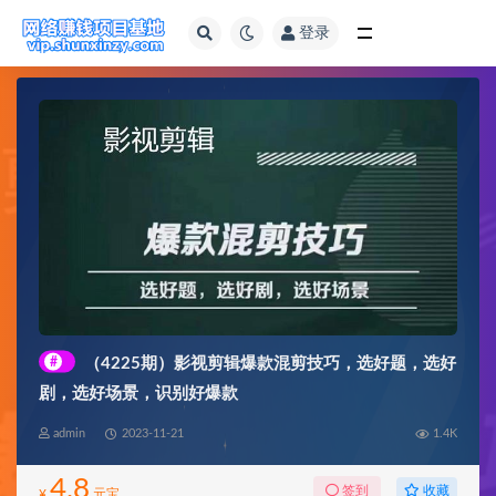
登录
全部
#
（4225期）影视剪辑爆款混剪技巧，选好题，选好
剧，选好场景，识别好爆款
admin
2023-11-21
1.4K
4.8
收藏
签到
¥
元宝