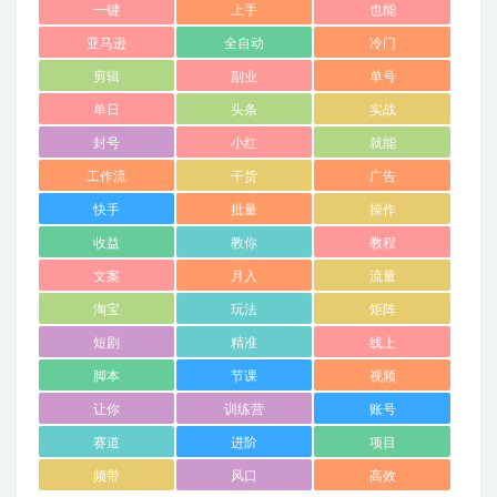
一键
上手
也能
亚马逊
全自动
冷门
剪辑
副业
单号
单日
头条
实战
封号
小红
就能
工作流
干货
广告
快手
批量
操作
收益
教你
教程
文案
月入
流量
淘宝
玩法
矩阵
短剧
精准
线上
脚本
节课
视频
让你
训练营
账号
赛道
进阶
项目
频带
风口
高效