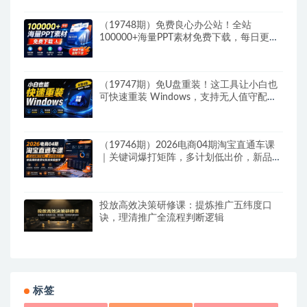
（19748期）免费良心办公站！全站
100000+海量PPT素材免费下载，每日更
新，分类清晰，免注册登录下载 爱PPT网
（19747期）免U盘重装！这工具让小白也
可快速重装 Windows，支持无人值守配
置，数据无忧 CmzPrep_Rev2
（19746期）2026电商04期淘宝直通车课
｜关键词爆打矩阵，多计划低出价，新品爆
款差异化投放实操教学
投放高效决策研修课：提炼推广五纬度口
诀，理清推广全流程判断逻辑
标签