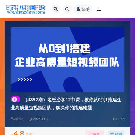
登录
全部
#
（4392期）老板必学12节课，教你从0到1搭建企
业高质量短视频团队，解决你的搭建难题
admin
2023-11-21
1.3K
4.8
收藏
签到