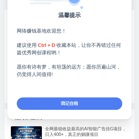
温馨提示
网赚基地简介
站长微信：无
网络赚钱基地欢迎您！
❤本站：本站整合多方资源站，主要面向互联网创业
建议使用
Ctrl + D
收藏本站，让你不再错过任何
类&副业类，资源丰富 物超所值。
篇优秀网创课程哟！
❤能助您：找项目 + 低成本创业 + 减少信息差 + 见识
各种项目 + 提升网创认知。
愿你有诗有梦，有坦荡的远方；愿你历遍山河，
❤本站为众多团队提供了重要价值，也为众多创业者
仍觉得人间值得!
开启网络之门，广受好评！
❤如果您也依存于互联网，欢迎加入本站会员，将尽
早为您提供丰盛价值。祝您前程似锦！
我记住啦
热门课程展示
全网最稳收益最高的AI智能广告挂G项目，
日入400+，真正的躺賺项目