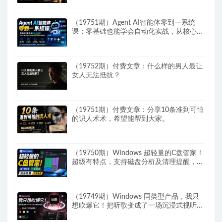
（19751期）Agent AI智能体零到一系统
课；零基础也能学会自动化实战，从核心概
念到Coze工作流搭建完整覆盖
（19752期）付费文章：什么样的男人最让
女人无法抵抗？
（19751期）付费文章：分享10条准到可怕
的识人术术，希望能帮到大家。
（19750期）Windows 超轻量的C盘管家！
超级有特点，支持磁盘分析及清理提醒，
2M大小体积，完全免费 C盘管家
（19749期）Windows 同类型产品，我只
想吹爆它！把听歌变成了一场沉浸式视听现
场，支持多平台歌单播放 Mineradio