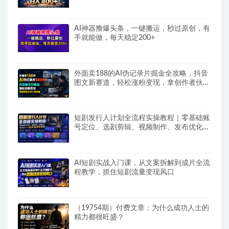
AI神器撸爆头条，一键搬运，秒过原创，有
手就能做，每天稳定200+
外面卖188的AI伪记录片掘金全攻略，抖音
图文新赛道，轻松涨粉变现，拿创作者伙伴
计划收益【文档】
短剧发行人计划全流程实操教程｜零基础账
号定位、选剧剪辑、视频制作、发布优化一
站式出单变现课​
AI短剧实战入门课，从文案拆解到成片全流
程教学，抓住短剧流量变现风口
（19754期）付费文章：为什么成功人士的
精力都很旺盛？