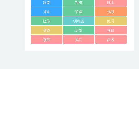
短剧
精准
线上
脚本
节课
视频
让你
训练营
账号
赛道
进阶
项目
频带
风口
高效