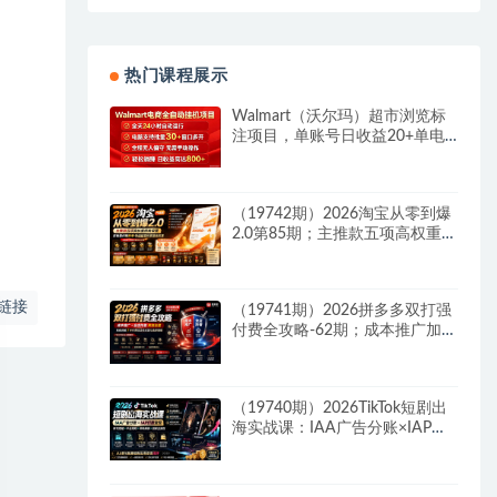
热门课程展示
Walmart（沃尔玛）超市浏览标
注项目，单账号日收益20+单电
脑日收益可达800+带分佣机制
（19742期）2026淘宝从零到爆
2.0第85期；主推款五项高权重初
始设置，改销量评晒秒单快速破
零积累基础权重
链接
（19741期）2026拼多多双打强
付费全攻略-62期；成本推广加托
管双剑合璧，系统讲解7种付费
玩法优劣势与选择策略
（19740期）2026TikTok短剧出
海实战课：IAA广告分账×IAP付
费变现×账号搭建×平台规则×双
轨爆发×回款全流程