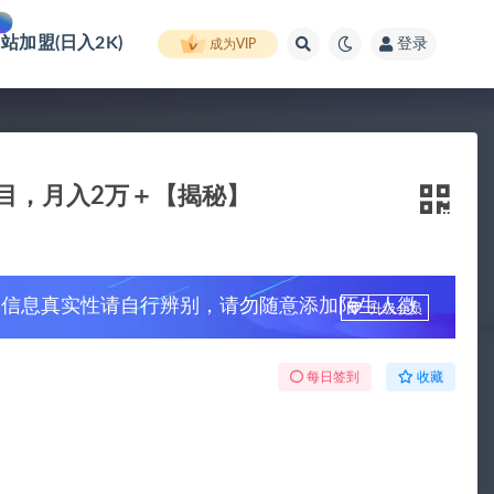
网站加盟(日入2K)
登录
成为VIP
目，月入2万＋【揭秘】
，信息真实性请自行辨别，请勿随意添加陌生人微
升级会员
每日签到
收藏