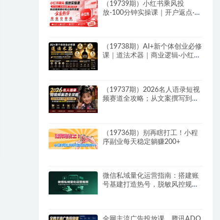
（19739期）小红书乘风投
放-100分钟实操课｜开户返点·标
准投搭建·莱卡定向，新店建模撬
动笔记自然流量全套教学
（19738期）AI+新个体创业必修
课｜道法术器｜商业逻辑·小红书
流量·AI智能体｜低成本打造个人
变现小生意全套教学
（19737期）2026名人语录短视
频赛道全攻略；从文案撰写到声
音克隆部署，系统掌握涨粉变现
双赢制作技术
（19736期）别再瞎打工！小程
序副业每天稳定躺赚200+
微信私域量化运营指南：搭建账
号基建打造热号，脱敏风控规避
运营各类高危风险
全网主流广告投放课，腾讯ADQ