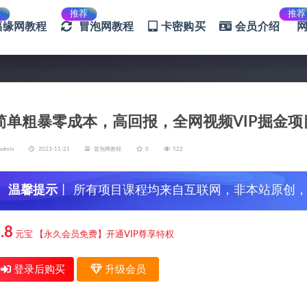
荐
推荐
推荐
福缘网教程
冒泡网教程
卡密购买
会员介绍
简单粗暴零成本，高回报，全网视频VIP掘金项
admin
2023-11-21
冒泡网教程
0
522
温馨提示
丨 所有项目课程均来自互联网，非本站原创
信，谨防上当受骗！
.8
元宝
【永久会员免费】开通VIP尊享特权
登录后购买
升级会员