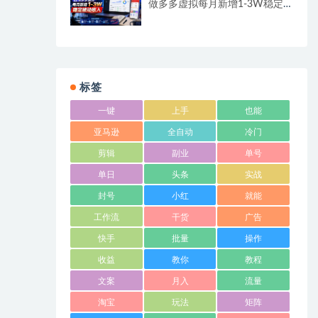
做多多虚拟每月新增1-3W稳定
被动收入
标签
一键
上手
也能
亚马逊
全自动
冷门
剪辑
副业
单号
单日
头条
实战
封号
小红
就能
工作流
干货
广告
快手
批量
操作
收益
教你
教程
文案
月入
流量
淘宝
玩法
矩阵