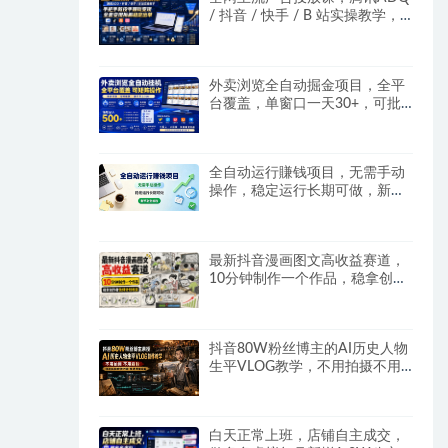
/ 抖音 / 快手 / B 站实操教学，
手把手教投手赚钱变现，全套变
现拆解稳定出单
外卖浏览全自动掘金项目，全平
台覆盖，单窗口一天30+，可批
量矩阵做，轻松日入500+
全自动运行賺钱项目，无需手动
操作，稳定运行长期可做，新手
副业首选
最新抖音漫画图文高收益赛道，
10分钟制作一个作品，稳拿创作
者伙伴计划收益
抖音80W粉丝博主的AI历史人物
生平VLOG教学，不用拍摄不用
露脸，AI帮你搞定，轻松解锁伙
伴计划+精选收益
白天正常上班，店铺自主成交，