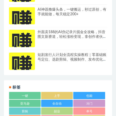
AI神器撸爆头条，一键搬运，秒过原创，有
手就能做，每天稳定200+
外面卖188的AI伪记录片掘金全攻略，抖音
图文新赛道，轻松涨粉变现，拿创作者伙伴
计划收益【文档】
短剧发行人计划全流程实操教程｜零基础账
号定位、选剧剪辑、视频制作、发布优化一
站式出单变现课​
标签
一键
上手
也能
亚马逊
全自动
冷门
剪辑
副业
单号