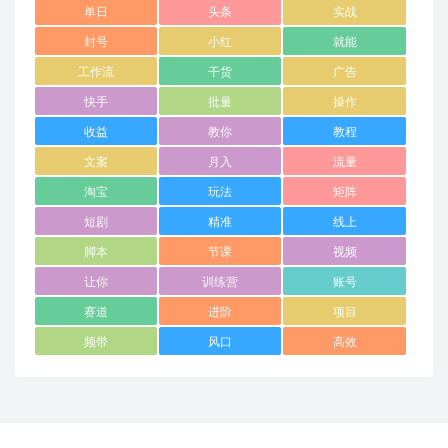
单日
头条
实战
封号
小红
就能
工作流
干货
广告
快手
批量
操作
收益
教你
教程
文案
月入
流量
淘宝
玩法
矩阵
短剧
精准
线上
脚本
节课
视频
让你
训练营
账号
赛道
进阶
项目
频带
风口
高效