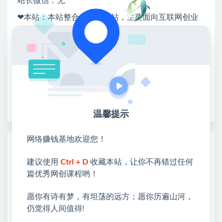
站长微信：无
❤本站：本站整合多方资源站，主要面向互联网创业
类&副业类，资源丰富 物超所值。
❤能助您：找项目 + 低成本创业 + 减少信息差 + 见识
各种项目 + 提升网创认知。
❤本站为众多团队提供了重要价值，也为众多创业者
开启网络之门，广受好评！
❤如果您也依存于互联网，欢迎加入本站会员，将尽
早为您提供丰盛价值。祝您前程似锦！
温馨提示
网络赚钱基地欢迎您！
热门课程展示
建议使用
Ctrl + D
收藏本站，让你不再错过任何
AI+PPT设计变现实战训练营，我们派单，
让你的才华直接变现，三大核心模块带你构
篇优秀网创课程哟！
建Al设计x派单变现的完整闭环
愿你有诗有梦，有坦荡的远方；愿你历遍山河，
（19760期）全自动番茄挂机玩法，日入
仍觉得人间值得!
300+，操作门槛低，一台电脑即可开展