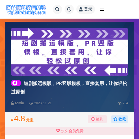
登录
全部
#
短剧搬运模版，PR竖版模板，直接套用，让你轻松
过原创
admin
2023-11-21
754
4.8
收藏
签到
¥
元宝
永久会员免费