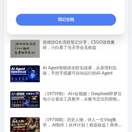
【新模式发布】手机全自动撸金项目，3台
我记住啦
手机一天200+，保姆级教程及全套工具
游戏挂G全流程笔记分享，CSGO游戏搬
砖，小白看了当天学会见收益
AI Agent智能体全阶实战课，从原理到实
操，手把手搭建可自动运行的AI Agent
（19759期） AI+短视频｜DeepSeek即梦豆
包小云雀全工具教学，从账号定位到剪映剪
辑，零基础也能快速上手做爆款
（19758期）历史人物，诗人一生Vlog教
学， AI制作丨伙伴计划丨精选收益丨商单
收徒 ，新领域红利期，抓紧做