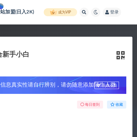
网站加盟(日入2K)
登录
成为VIP
合新手小白
，信息真实性请自行辨别，请勿随意添加陌生人微
升级会员
每日签到
收藏