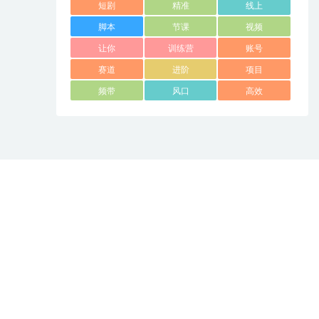
短剧
精准
线上
脚本
节课
视频
让你
训练营
账号
赛道
进阶
项目
频带
风口
高效