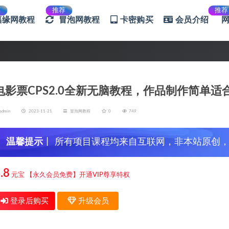
荐
推荐
推荐
福缘网教程
冒泡网教程
卡密购买
会员介绍
电影票CPS2.0全新无脑教程，作品制作简单适
admin
2023-11-21
冒泡网教程
0
749
温馨提示
丨 所有项目课程均来自互联网，非本站原创
信，谨防上当受骗！
.8
元宝
【永久会员免费】开通VIP尊享特权
登录后购买
升级会员