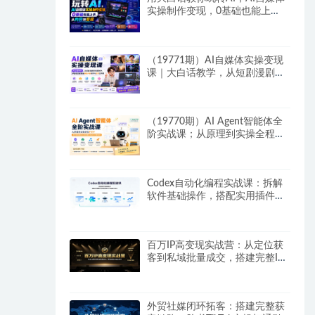
实操制作变现，0基础也能上
手，从内容到变现
（19771期）AI自媒体实操变现
课｜大白话教学，从短剧漫剧到
动画制作，零基础也能掌握爆款
内容创作与变现全流程
（19770期）AI Agent智能体全
阶实战课；从原理到实操全程手
把手，无需编程基础也能搭建自
动运行的智能体
Codex自动化编程实战课：拆解
软件基础操作，搭配实用插件快
速掌握AI代码编写能力
百万IP高变现实战营：从定位获
客到私域批量成交，搭建完整IP
商业闭环
外贸社媒闭环拓客：搭建完整获