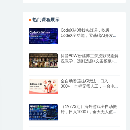
热门课程展示
CodeX从0到1实战课，吃透
CodeX全功能，零基础AI开发实
战，从部署到高阶项目一键落地
抖音90W粉丝博主亲授影视剧解
说教学，选剧选题+文案模板+AI
指令+剪辑配音+封面全流程变
现，解锁精选独家收益
全自动番茄挂G玩法，日入
300+，全程无需人工，一台电脑
即可开展
（19773期）海外游戏全自动搬
砖，日入1000+，全天无人值
守，绿色稳定！