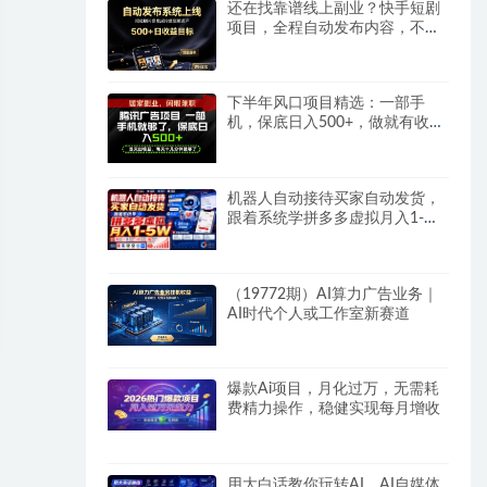
还在找靠谱线上副业？快手短剧
项目，全程自动发布内容，不用
熬夜做视频，轻松日入500+
下半年风口项目精选：一部手
机，保底日入500+，做就有收
益，长期稳定！
机器人自动接待买家自动发货，
跟着系统学拼多多虚拟月入1-
5W
（19772期）AI算力广告业务｜
AI时代个人或工作室新赛道
爆款Ai项目，月化过万，无需耗
费精力操作，稳健实现每月增收
用大白话教你玩转AI，AI自媒体