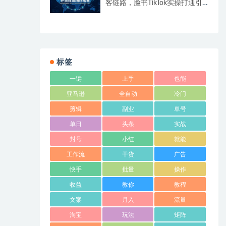
客链路，脸书TikTok实操打通引
流到成交全流程
标签
一键
上手
也能
亚马逊
全自动
冷门
剪辑
副业
单号
单日
头条
实战
封号
小红
就能
工作流
干货
广告
快手
批量
操作
收益
教你
教程
文案
月入
流量
淘宝
玩法
矩阵