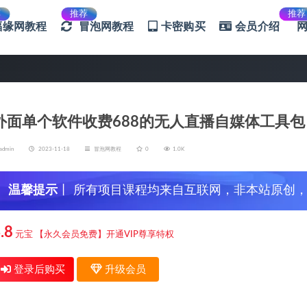
荐
推荐
推荐
福缘网教程
冒泡网教程
卡密购买
会员介绍
外面单个软件收费688的无人直播自媒体工具
admin
2023-11-18
冒泡网教程
0
1.0K
温馨提示
丨 所有项目课程均来自互联网，非本站原创
信，谨防上当受骗！
.8
元宝
【永久会员免费】开通VIP尊享特权
登录后购买
升级会员