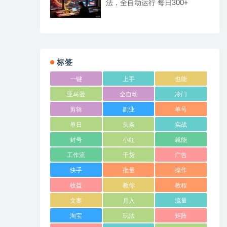
法，全自动运行 每日300+
标签
一键
上手
也能
亚马逊
全自动
冷门
剪辑
副业
单号
单日
头条
实战
封号
小红
就能
工作流
干货
广告
快手
批量
操作
收益
教你
教程
文案
月入
流量
淘宝
玩法
矩阵