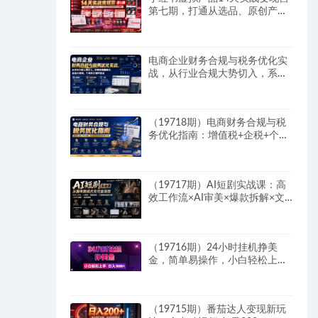
第七期，打通从选品、原创产
品、内容引流到多渠道成交全链
路
电商企业财务合规与税务优化实
战，从行业合规大势切入，系统
梳理增值税、企业所得税、个税
等全税种要点
（19718期）电商财务合规与税
务优化指南：增值税+企税+个税
全覆盖，财务制度搭建落地纳税
筹划方案
（19717期）AI短剧实战课：高
效工作流×AI审美×爆款拆解×文
案角色场景分镜×LibTV进阶×站
位控制×从脚本到成片交付全流
程
（19716期）24小时挂机挣美
金，简单易操作，小白轻松上
手，日入1000+
（19715期）番茄达人变现新玩