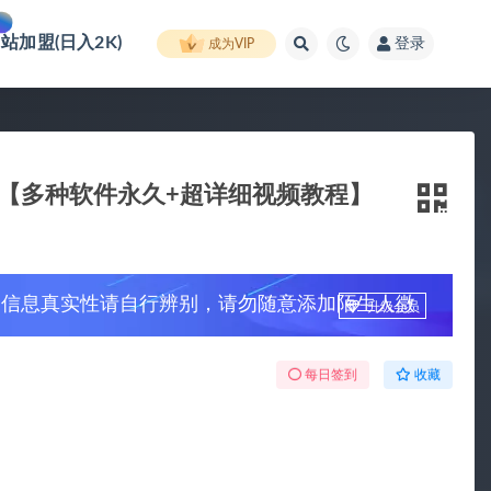
网站加盟(日入2K)
登录
成为VIP
包【多种软件永久+超详细视频教程】
，信息真实性请自行辨别，请勿随意添加陌生人微
升级会员
每日签到
收藏