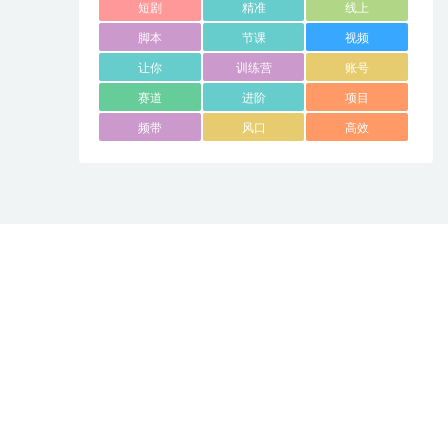
短剧
精准
线上
脚本
节课
视频
让你
训练营
账号
赛道
进阶
项目
频带
风口
高效