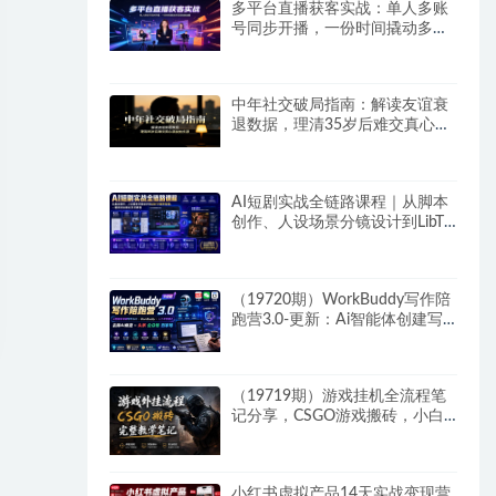
多平台直播获客实战：单人多账
号同步开播，一份时间撬动多渠
道精准流量
中年社交破局指南：解读友谊衰
退数据，理清35岁后难交真心朋
友的根源
AI短剧实战全链路课程｜从脚本
创作、人设场景分镜设计到LibTV
高阶实操、一键成片标准化交付
教程
（19720期）WorkBuddy写作陪
跑营3.0-更新：Ai智能体创建写
作Skill×WorkBuddy×人工手写模
式×去除AI痕迹×头条公众号百家
号
（19719期）游戏挂机全流程笔
记分享，CSGO游戏搬砖，小白
看了当天学会见收益
小红书虚拟产品14天实战变现营