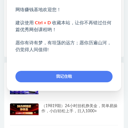
类&副业类，资源丰富 物超所值。
网络赚钱基地欢迎您！
❤能助您：找项目 + 低成本创业 + 减少信息差 + 见识
各种项目 + 提升网创认知。
建议使用
Ctrl + D
收藏本站，让你不再错过任何
❤本站为众多团队提供了重要价值，也为众多创业者
篇优秀网创课程哟！
开启网络之门，广受好评！
❤如果您也依存于互联网，欢迎加入本站会员，将尽
愿你有诗有梦，有坦荡的远方；愿你历遍山河，
早为您提供丰盛价值。祝您前程似锦！
仍觉得人间值得!
热门课程展示
我记住啦
（19820期）抖音AI智能体【豆包电脑办公
任务】拉新多玩法,-15元/个，无需剪辑，无
脑收益
（19819期）24小时挂机挣美金，简单易操
作，小白轻松上手，日入1000+