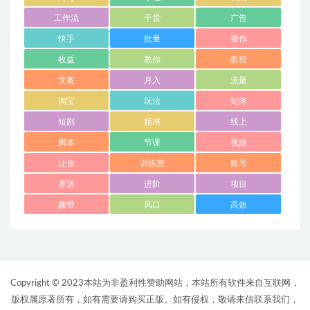
工作流
干货
广告
快手
批量
操作
收益
教你
教程
文案
月入
流量
淘宝
玩法
矩阵
短剧
精准
线上
脚本
节课
视频
让你
训练营
账号
赛道
进阶
项目
频带
风口
高效
Copyright © 2023本站为非盈利性赞助网站，本站所有软件来自互联网，
版权属原著所有，如有需要请购买正版。如有侵权，敬请来信联系我们，