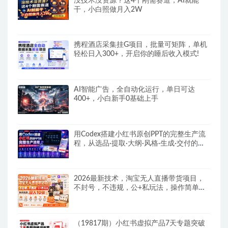
没技术没资源？这4个刚需赛道，AI就能
干，小白照做月入2W
携程酒店采集挂G项目，批量可矩阵，单机
轻松日入300+，开启你的睡后收入模式!
AI智能广告，全自动化运行，单日可达
400+，小白新手0基础上手
用Codex搭建小红书原创PPT的完整生产流
程，从选品·提取·大纲·风格·生成·交付的九
步法
2026最新技术，淘宝无人直播带货项目，
不封号，不违规，公+私玩法，操作简单，
日入10张
（19817期）小红书虚拟产品7天专题突破