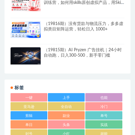
训练营，如何用skills原创虚拟产品，用Skil
搭建一套从选题、内容、产品到交付的个人
生产线
（19816期）没有货款与物流压力，多多虚
拟类目矩阵运营，轻松日入 1000+
（19815期）AI Pryzen 广告挂机｜24小时
自动跑，日入300-500，新手零门槛
标签
一键
上手
也能
亚马逊
全自动
冷门
剪辑
副业
单号
单日
头条
实战
封号
小红
就能