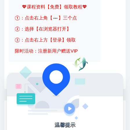
💖课程资料【免费】领取教程💖
①：点击右上角【
】三个点
②：选择【在浏览器打开】
③：点击右上方【登录】领取
限时活动：注册新用户赠送VIP
收藏
海报
链接
网赚基地简介
站长微信：无
温馨提示
❤本站：本站整合多方资源站，主要面向互联网创业