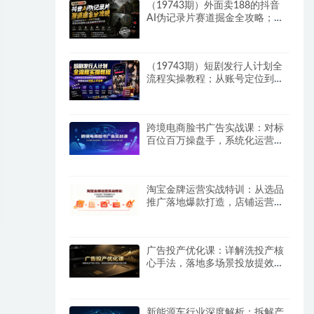
（19743期）外面卖188的抖音
AI伪记录片赛道掘金全攻略；从
选题到发布十一大环节拆解，零
基础也能做出高流量真实感内容
（19743期）短剧发行人计划全
流程实操教程；从账号定位到选
剧剪辑再到发布技巧，零基础也
能快速上手出单
跨境电商脸书广告实战课：对标
百位百万操盘手，系统化运营告
别盲目投放试错
淘宝金牌运营实战特训：从选品
推广落地爆款打造，店铺运营全
链路拆解
广告投产优化课：详解洗投产核
心手法，落地多场景投放提效增
收方案
新能源车行业深度解析：拆解产