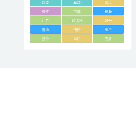
短剧
精准
线上
脚本
节课
视频
让你
训练营
账号
赛道
进阶
项目
频带
风口
高效