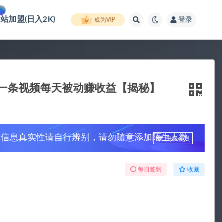
网站加盟(日入2K)
登录
成为VIP
作一条视频每天被动赚收益【揭秘】
，信息真实性请自行辨别，请勿随意添加陌生人微
升级会员
每日签到
收藏