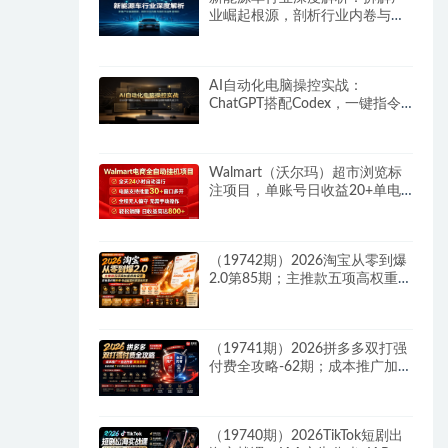
业崛起根源，剖析行业内卷与海
外贸易争端现状
AI自动化电脑操控实战：
ChatGPT搭配Codex，一键指令
远程自动操控电脑完成工作
Walmart（沃尔玛）超市浏览标
注项目，单账号日收益20+单电
脑日收益可达800+带分佣机制
（19742期）2026淘宝从零到爆
2.0第85期；主推款五项高权重初
始设置，改销量评晒秒单快速破
零积累基础权重
（19741期）2026拼多多双打强
付费全攻略-62期；成本推广加托
管双剑合璧，系统讲解7种付费
玩法优劣势与选择策略
（19740期）2026TikTok短剧出