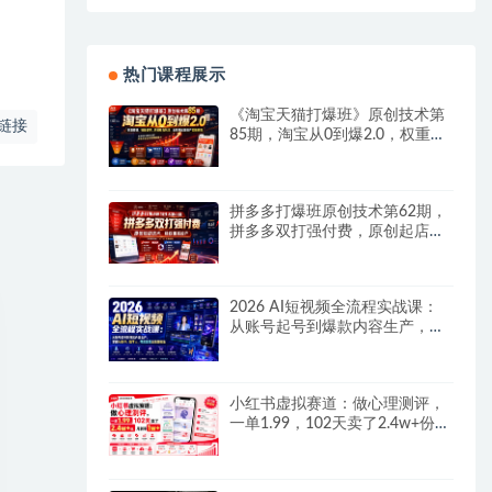
热门课程展示
《淘宝天猫打爆班》原创技术第
链接
85期，淘宝从0到爆2.0，权重搭
建、销量破零、多维组合玩法、
全周期起量投产实操教程
拼多多打爆班原创技术第62期，
拼多多双打强付费，原创起店技
术，稳权重高投产
2026 AI短视频全流程实战课：
从账号起号到爆款内容生产，掌
握AI创作、数字人、带货变现全
链路玩法
小红书虚拟赛道：做心理测评，
一单1.99，102天卖了2.4w+份，
月到手1w+