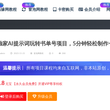
荐
推荐
推荐
福缘网教程
冒泡网教程
卡密购买
会员介绍
独家AI提示词玩转书单号项目，5分钟轻松制
admin
2023-11-21
冒泡网教程
0
288
温馨提示
丨 所有项目课程均来自互联网，非本站原创
信，谨防上当受骗！
.8
元宝
【永久会员免费】开通VIP尊享特权
登录后购买
升级会员