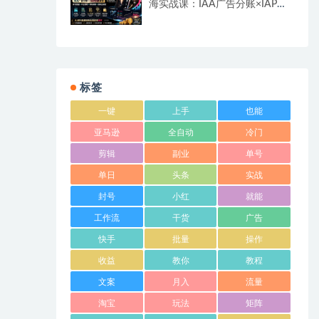
海实战课：IAA广告分账×IAP付
费变现×账号搭建×平台规则×双
轨爆发×回款全流程
标签
一键
上手
也能
亚马逊
全自动
冷门
剪辑
副业
单号
单日
头条
实战
封号
小红
就能
工作流
干货
广告
快手
批量
操作
收益
教你
教程
文案
月入
流量
淘宝
玩法
矩阵