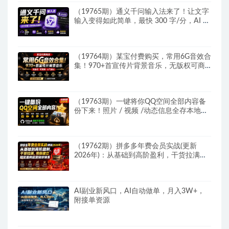
（19765期）通义千问输入法来了！让文字
输入变得如此简单，最快 300 字/分，AI 自
动润色，说话秒变工整文字
（19764期）某宝付费购买，常用6G音效合
集！970+首宣传片背景音乐，无版权可商
用大气素材，分类清晰，高质量内容
（19763期）一键将你QQ空间全部内容备
份下来！照片 / 视频 /动态信息全存本地，
Github最新开源项目 QzoneArchive
（19762期）拼多多年费会员实战(更新
2026年)：从基础到高阶盈利，干货拉满，
帮你建立稳定盈利运营知识体系
AI副业新风口，AI自动做单，月入3W+，
附接单资源