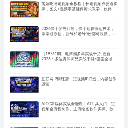
萌娃吃播短视频全教程｜长短视频双赛道实
操，图文+视频零基础保姆式教学，伙伴计
划-收徒-商单等多种变现方式
2026快手荧光计划，快手短剧搬运技术，
条条过原创，新号和老号0粉都可以做，有
播放量就能賺到钱
（19761期）电商圈多年实战干货-更新
2026：多位资深师兄实战干货/覆盖全域平
台，中小卖家可复制的盈利指南
互联网IP训练营，短视频IP打造，内容创作
运营
AIGC新媒体实战全能课｜AI工具入门、短
视频全流程制作、主流绘图软件实操、数字
人商业视频落地教程