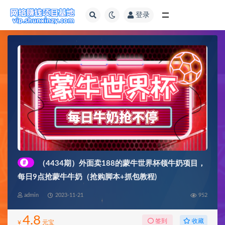
登录
全部
#
（4434期）外面卖188的蒙牛世界杯领牛奶项目，
每日9点抢蒙牛牛奶（抢购脚本+抓包教程)
admin
2023-11-21
952
4.8
收藏
签到
¥
元宝