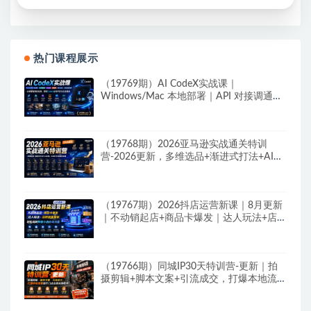
热门课程展示
（19769期）AI CodeX实战课｜
Windows/Mac 本地部署｜API 对接调通｜
Skill 自制｜漫剧剪辑｜网站 VR 项目｜AI项
目落地全教程
（19768期）2026亚马逊实战通关特训
营-2026更新，多维选品+渐进式打法+AI应
用，从0到1打造盈利店铺
（19767期）2026抖店运营新课｜8月更新
｜不动销起店+商品卡爆发｜达人玩法+店群
批量复制｜轻松玩转抖音小店全域流量
（19766期）同城IP30天特训营-更新｜拍
摄剪辑+脚本文案+引流成交，打爆本地流量
提升门店业绩实操教学