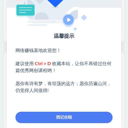
限时活动：注册新用户赠送VIP
收藏
海报
链接
温馨提示
网络赚钱基地欢迎您！
网赚基地简介
建议使用
Ctrl + D
收藏本站，让你不再错过任何
站长微信：无
篇优秀网创课程哟！
❤本站：本站整合多方资源站，主要面向互联网创业
愿你有诗有梦，有坦荡的远方；愿你历遍山河，
类&副业类，资源丰富 物超所值。
仍觉得人间值得!
❤能助您：找项目 + 低成本创业 + 减少信息差 + 见识
各种项目 + 提升网创认知。
❤本站为众多团队提供了重要价值，也为众多创业者
开启网络之门，广受好评！
我记住啦
❤如果您也依存于互联网，欢迎加入本站会员，将尽
早为您提供丰盛价值。祝您前程似锦！