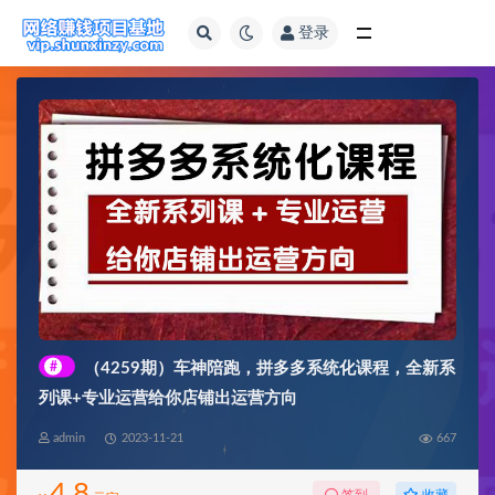
登录
全部
#
（4259期）车神陪跑，拼多多系统化课程，全新系
列课+专业运营给你店铺出运营方向
admin
2023-11-21
667
4.8
收藏
签到