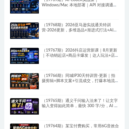
Windows/Mac 本地部署｜API 对接调通｜
Skill 自制｜漫剧剪辑｜网站 VR 项目｜AI项
目落地全教程
（19768期）2026亚马逊实战通关特训
营-2026更新，多维选品+渐进式打法+AI应
用，从0到1打造盈利店铺
（19767期）2026抖店运营新课｜8月更新
｜不动销起店+商品卡爆发｜达人玩法+店群
批量复制｜轻松玩转抖音小店全域流量
（19766期）同城IP30天特训营-更新｜拍
摄剪辑+脚本文案+引流成交，打爆本地流量
提升门店业绩实操教学
（19765期）通义千问输入法来了！让文字
输入变得如此简单，最快 300 字/分，AI 自
动润色，说话秒变工整文字
（19764期）某宝付费购买，常用6G音效合