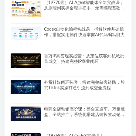
（19770期）AI Agent智能体全阶实战课；
从原理到实操全程手把手，无需编程基础也
能搭建自动运行的智能体
Codex自动化编程实战课：拆解软件基础操
作，搭配实用插件快速掌握AI代码编写能力
百万IP高变现实战营：从定位获客到私域批
量成交，搭建完整IP商业闭环
外贸社媒闭环拓客：搭建完整获客链路，脸
书TikTok实操打通引流到成交全流程
电商全店动销高阶课：整合直通车、万相魔
盒、全站推广，系统化搭建店铺长效动销方
案
（19769期）AI CodeX实战课｜