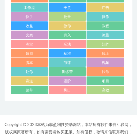
工作流
干货
广告
快手
批量
操作
收益
教你
教程
文案
月入
流量
淘宝
玩法
矩阵
短剧
精准
线上
脚本
节课
视频
让你
训练营
账号
赛道
进阶
项目
频带
风口
高效
Copyright © 2023本站为非盈利性赞助网站，本站所有软件来自互联网，
版权属原著所有，如有需要请购买正版。如有侵权，敬请来信联系我们，