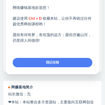
💖课程资料【免费】领取教程💖
网络赚钱基地欢迎您！
①：点击右上角【
】三个点
建议使用
Ctrl + D
收藏本站，让你不再错过任何
②：选择【在浏览器打开】
篇优秀网创课程哟！
③：点击右上方【登录】领取
愿你有诗有梦，有坦荡的远方；愿你历遍山河，
仍觉得人间值得!
限时活动：注册新用户赠送VIP
收藏
海报
链接
我记住啦
网赚基地简介
站长微信：无
❤本站：本站整合多方资源站，主要面向互联网创业