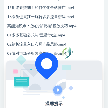
15拒绝衰败期！如何优化全站推广.mp4
16涨价也疯狂一玩转多多流量密码.mp4
高能知识点：放心推“硬核”投放技巧.mp4
01多多基础公式与“黑话”大全.mp4
02剖析流量入口布局产品思路.mp4
03做对市场分析效率飙升十倍.mp4
04寻找对标竞品单是抄出来的.mp4
05主图做得好爆单少不了.mp4
06标题写的对流量不再退.mp4
07【最全总结】SKU布局超高技巧.mp4
【系统玩法】最新推广上路必修课.mp4
温馨提示