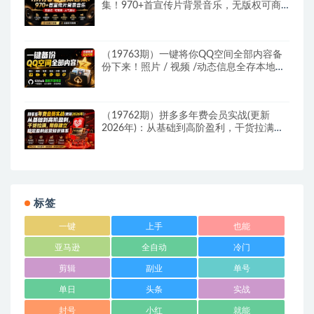
集！970+首宣传片背景音乐，无版权可商
用大气素材，分类清晰，高质量内容
（19763期）一键将你QQ空间全部内容备
份下来！照片 / 视频 /动态信息全存本地，
Github最新开源项目 QzoneArchive
（19762期）拼多多年费会员实战(更新
2026年)：从基础到高阶盈利，干货拉满，
帮你建立稳定盈利运营知识体系
标签
一键
上手
也能
亚马逊
全自动
冷门
剪辑
副业
单号
单日
头条
实战
封号
小红
就能