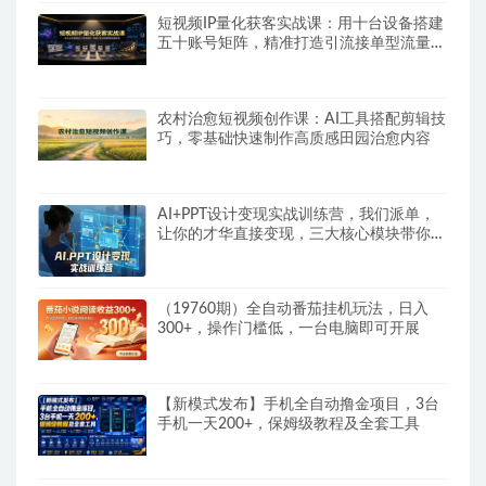
短视频IP量化获客实战课：用十台设备搭建
五十账号矩阵，精准打造引流接单型流量账
号
农村治愈短视频创作课：AI工具搭配剪辑技
巧，零基础快速制作高质感田园治愈内容
AI+PPT设计变现实战训练营，我们派单，
让你的才华直接变现，三大核心模块带你构
建Al设计x派单变现的完整闭环
（19760期）全自动番茄挂机玩法，日入
300+，操作门槛低，一台电脑即可开展
【新模式发布】手机全自动撸金项目，3台
手机一天200+，保姆级教程及全套工具