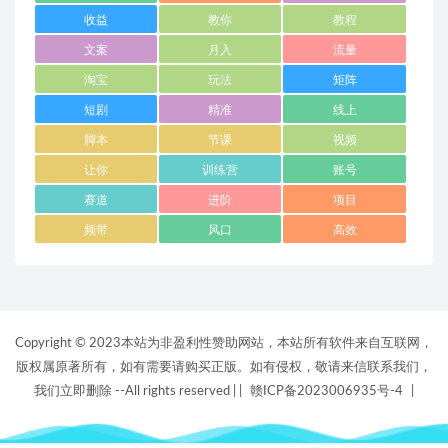
收益
教你
教程
文案
月入
流量
淘宝
玩法
矩阵
短剧
精准
线上
脚本
节课
视频
让你
训练营
账号
赛道
进阶
项目
频带
风口
高效
Copyright © 2023本站为非盈利性赞助网站，本站所有软件来自互联网，
版权属原著所有，如有需要请购买正版。如有侵权，敬请来信联系我们，
我们立即删除 --All rights reserved |
|
赣ICP备2023006935号-4
|