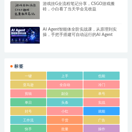
游戏挂G全流程笔记分享，CSGO游戏搬
砖，小白看了当天学会见收益
AI Agent智能体全阶实战课，从原理到实
操，手把手搭建可自动运行的AI Agent
标签
一键
上手
也能
亚马逊
全自动
冷门
剪辑
副业
单号
单日
头条
实战
封号
小红
就能
工作流
干货
广告
快手
批量
操作