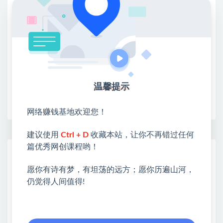
②：选择【在浏览器打开】
③：点击右上方【登录】领取
限时活动：注册新用户赠送VIP
温馨提示
收藏
海报
链接
网络赚钱基地欢迎您！
建议使用
Ctrl + D
收藏本站，让你不再错过任何
篇优秀网创课程哟！
网赚基地简介
站长微信：无
愿你有诗有梦，有坦荡的远方；愿你历遍山河，
仍觉得人间值得!
❤本站：本站整合多方资源站，主要面向互联网创业
类&副业类，资源丰富 物超所值。
❤能助您：找项目 + 低成本创业 + 减少信息差 + 见识
各种项目 + 提升网创认知。