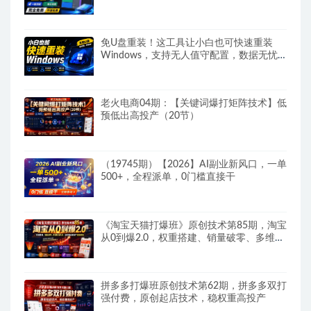
完全免费C盘管家
免U盘重装！这工具让小白也可快速重装
Windows，支持无人值守配置，数据无忧
CmzPrep_Rev2
老火电商04期：【关键词爆打矩阵技术】低
预低出高投产（20节）
（19745期）【2026】AI副业新风口，一单
500+，全程派单，0门槛直接干
《淘宝天猫打爆班》原创技术第85期，淘宝
从0到爆2.0，权重搭建、销量破零、多维组
合玩法、全周期起量投产实操教程
拼多多打爆班原创技术第62期，拼多多双打
强付费，原创起店技术，稳权重高投产