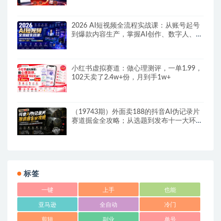
2026 AI短视频全流程实战课：从账号起号
到爆款内容生产，掌握AI创作、数字人、带
货变现全链路玩法
小红书虚拟赛道：做心理测评，一单1.99，
102天卖了2.4w+份，月到手1w+
（19743期）外面卖188的抖音AI伪记录片
赛道掘金全攻略；从选题到发布十一大环节
拆解，零基础也能做出高流量真实感内容
标签
一键
上手
也能
亚马逊
全自动
冷门
剪辑
副业
单号