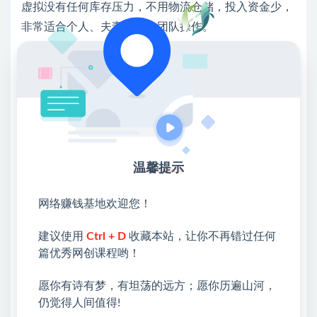
虚拟没有任何库存压力，不用物流仓储，投入资金少，
非常适合个人、夫妻档、小团队操作。
另外这个项目的天花板也高，适合公司化运作。
公司化运作的话，可以考虑矩阵玩法，多类目运作，收
徒培训等等….
总的来说，流量足够大，利润空间足够高，会玩的玩家
都在虚拟类目里面闷声发大财。
温馨提示
④ 运营很有优势
· 无需备货，没有复杂的售前售后工作，退货率很低。
网络赚钱基地欢迎您！
· 无需投入大量资金，毛利就是纯利
建议使用
Ctrl + D
收藏本站，让你不再错过任何
篇优秀网创课程哟！
· 无需战略亏损，上品基本就能出单
· 不需要物流，交易时间等等
愿你有诗有梦，有坦荡的远方；愿你历遍山河，
仍觉得人间值得!
· 不需要各种花里胡哨的运营策略，销售策略