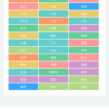
单日
头条
实战
封号
小红
就能
工作流
干货
广告
快手
批量
操作
收益
教你
教程
文案
月入
流量
淘宝
玩法
矩阵
短剧
精准
线上
脚本
节课
视频
让你
训练营
账号
赛道
进阶
项目
频带
风口
高效