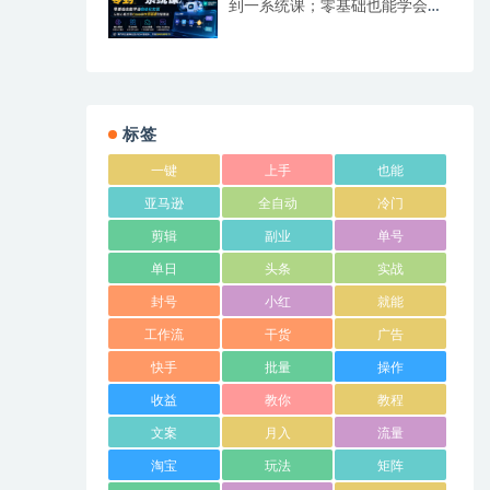
到一系统课；零基础也能学会自
动化实战，从核心概念到Coze工
作流搭建完整覆盖
标签
一键
上手
也能
亚马逊
全自动
冷门
剪辑
副业
单号
单日
头条
实战
封号
小红
就能
工作流
干货
广告
快手
批量
操作
收益
教你
教程
文案
月入
流量
淘宝
玩法
矩阵