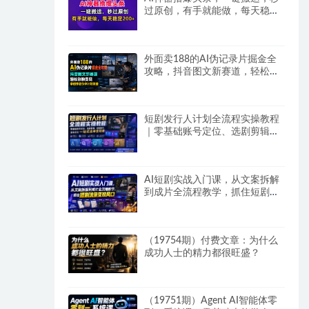
过原创，有手就能做，每天稳定
200+
外面卖188的AI伪记录片掘金全
攻略，抖音图文新赛道，轻松涨
粉变现，拿创作者伙伴计划收益
【文档】
短剧发行人计划全流程实操教程
｜零基础账号定位、选剧剪辑、
视频制作、发布优化一站式出单
变现课​
AI短剧实战入门课，从文案拆解
到成片全流程教学，抓住短剧流
量变现风口
（19754期）付费文章：为什么
成功人士的精力都很旺盛？
（19751期）Agent AI智能体零