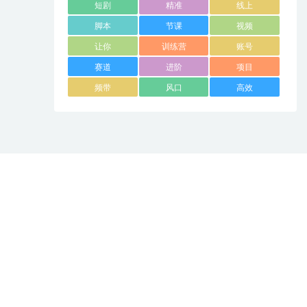
短剧
精准
线上
脚本
节课
视频
让你
训练营
账号
赛道
进阶
项目
频带
风口
高效