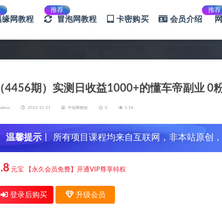
荐
推荐
推荐
福缘网教程
冒泡网教程
卡密购买
会员介绍
（4456期）实测日收益1000+的懂车帝副业 
admin
2023-11-21
中创网教程
0
1.1K
温馨提示
丨 所有项目课程均来自互联网，非本站原创
信，谨防上当受骗！
.8
元宝
【永久会员免费】开通VIP尊享特权
登录后购买
升级会员