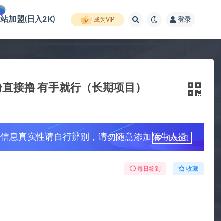
网站加盟(日入2K)
登录
成为VIP
0粉直接撸 有手就行（长期项目）
，信息真实性请自行辨别，请勿随意添加陌生人微
升级会员
每日签到
收藏