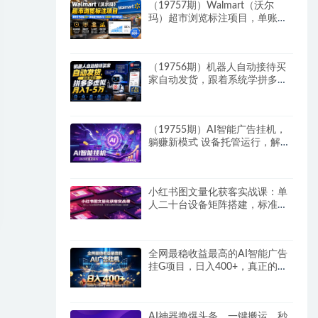
（19757期）Walmart（沃尔
玛）超市浏览标注项目，单账号
日收益20+ 单电脑日收益可达
1000+带分佣机制
（19756期）机器人自动接待买
家自动发货，跟着系统学拼多多
虚拟月入1-5万
（19755期）AI智能广告挂机，
躺赚新模式 设备托管运行，解放
双手持续变现
小红书图文量化获客实战课：单
人二十台设备矩阵搭建，标准化
流程高效批量引流获客
全网最稳收益最高的AI智能广告
挂G项目，日入400+，真正的躺
賺项目
AI神器撸爆头条，一键搬运，秒