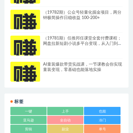
（19782期）公众号轻量化掘金项目，两分
钟极简操作日稳收益 100-200+
（19781期）任推邦任课堂全套付费课程；
网盘拉新短剧小说多平台变现，从入门到高
阶零基础也能轻松上手实操
AI童装爆款带货实战课，一节课教会你实现
童装变现，零基础也能落地实操
标签
一键
上手
也能
亚马逊
全自动
冷门
剪辑
副业
单号