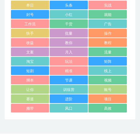
单日
头条
实战
封号
小红
就能
工作流
干货
广告
快手
批量
操作
收益
教你
教程
文案
月入
流量
淘宝
玩法
矩阵
短剧
精准
线上
脚本
节课
视频
让你
训练营
账号
赛道
进阶
项目
频带
风口
高效