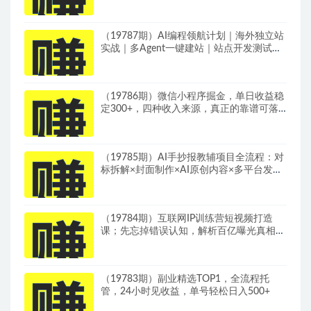
（19787期）AI编程领航计划｜海外独立站
实战｜多Agent一键建站｜站点开发测试｜
冷启动引流｜数据复盘｜出海变现完整教程
（19786期）微信小程序掘金，单日收益稳
定300+，四种收入来源，真正的靠谱可落
地项目
（19785期）AI手抄报教辅项目全流程：对
标拆解×封面制作×AI原创内容×多平台发布
×私域引流×网盘变现
（19784期）互联网IP训练营短视频打造
课；先忘掉错误认知，解析百亿曝光真相，
重新树立内容创作方向感与收入模型认知
（19783期）副业精选TOP1，全流程托
管，24小时见收益，单号轻松日入500+