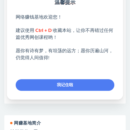
温馨提示
30.34节：三频共震第三第四场怎么做.mp4
网络赚钱基地欢迎您！
💖课程资料【免费】领取教程💖
建议使用
Ctrl + D
收藏本站，让你不再错过任何
①：点击右上角【
】三个点
篇优秀网创课程哟！
②：选择【在浏览器打开】
愿你有诗有梦，有坦荡的远方；愿你历遍山河，
③：点击右上方【登录】领取
仍觉得人间值得!
限时活动：注册新用户赠送VIP
我记住啦
收藏
海报
链接
网赚基地简介