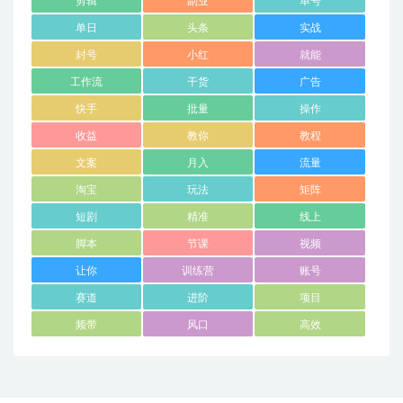
剪辑
副业
单号
单日
头条
实战
封号
小红
就能
工作流
干货
广告
快手
批量
操作
收益
教你
教程
文案
月入
流量
淘宝
玩法
矩阵
短剧
精准
线上
脚本
节课
视频
让你
训练营
账号
赛道
进阶
项目
频带
风口
高效