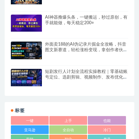
AI神器撸爆头条，一键搬运，秒过原创，有
手就能做，每天稳定200+
外面卖188的AI伪记录片掘金全攻略，抖音
图文新赛道，轻松涨粉变现，拿创作者伙伴
计划收益【文档】
短剧发行人计划全流程实操教程｜零基础账
号定位、选剧剪辑、视频制作、发布优化一
站式出单变现课​
标签
一键
上手
也能
亚马逊
全自动
冷门