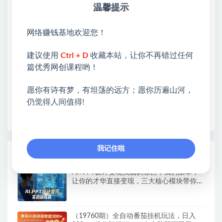
温馨提示
站长微信：无
❤本站：本站整合多方资源站，主要面向互联网创业
网络赚钱基地欢迎您！
类&副业类，资源丰富 物超所值。
❤能助您：找项目 + 低成本创业 + 减少信息差 + 见识
建议使用
Ctrl + D
收藏本站，让你不再错过任何
各种项目 + 提升网创认知。
篇优秀网创课程哟！
❤本站为众多团队提供了重要价值，也为众多创业者
开启网络之门，广受好评！
愿你有诗有梦，有坦荡的远方；愿你历遍山河，
❤如果您也依存于互联网，欢迎加入本站会员，将尽
仍觉得人间值得!
早为您提供丰盛价值。祝您前程似锦！
我记住啦
热门课程展示
AI+PPT设计变现实战训练营，我们派单，
让你的才华直接变现，三大核心模块带你构
建Al设计x派单变现的完整闭环
（19760期）全自动番茄挂机玩法，日入