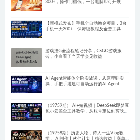
300+，操作门槛低，一台电脑即可开展
【新模式发布】手机全自动撸金项目，3台
手机一天200+，保姆级教程及全套工具
游戏挂G全流程笔记分享，CSGO游戏搬
砖，小白看了当天学会见收益
AI Agent智能体全阶实战课，从原理到实
操，手把手搭建可自动运行的AI Agent
（19759期） AI+短视频｜DeepSeek即梦豆
包小云雀全工具教学，从账号定位到剪映剪
辑，零基础也能快速上手做爆款
（19758期）历史人物，诗人一生Vlog教
学， AI制作丨伙伴计划丨精选收益丨商单