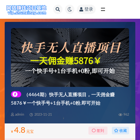
登录
全部
#
（4464期）快手无人直播项目，一天佣金赚
5876￥一个快手号+1台手机+0粉,即可开始
admin
2023-11-21
962
4.8
收藏
签到
¥
元宝