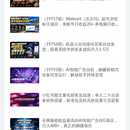
收徒 ，新领域红利期，抓紧做
（19757期）Walmart（沃尔玛）超市浏览
标注项目，单账号日收益20+ 单电脑日收益
可达1000+带分佣机制
（19756期）机器人自动接待买家自动发
货，跟着系统学拼多多虚拟月入1-5万
（19755期）AI智能广告挂机，躺赚新模式
设备托管运行，解放双手持续变现
小红书图文量化获客实战课：单人二十台设
备矩阵搭建，标准化流程高效批量引流获客
全网最稳收益最高的AI智能广告挂G项目，
日入400+，真正的躺賺项目