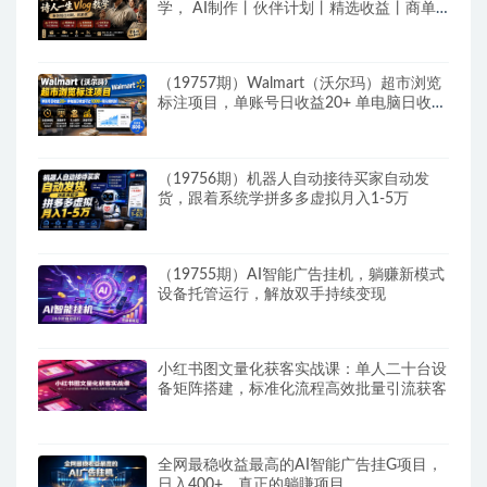
学， AI制作丨伙伴计划丨精选收益丨商单
收徒 ，新领域红利期，抓紧做
（19757期）Walmart（沃尔玛）超市浏览
标注项目，单账号日收益20+ 单电脑日收益
可达1000+带分佣机制
（19756期）机器人自动接待买家自动发
货，跟着系统学拼多多虚拟月入1-5万
（19755期）AI智能广告挂机，躺赚新模式
设备托管运行，解放双手持续变现
小红书图文量化获客实战课：单人二十台设
备矩阵搭建，标准化流程高效批量引流获客
全网最稳收益最高的AI智能广告挂G项目，
日入400+，真正的躺賺项目