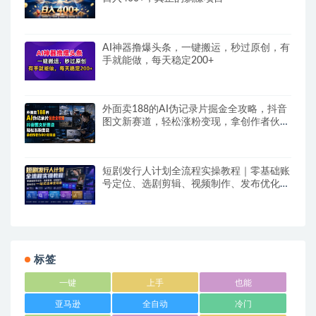
AI神器撸爆头条，一键搬运，秒过原创，有
手就能做，每天稳定200+
外面卖188的AI伪记录片掘金全攻略，抖音
图文新赛道，轻松涨粉变现，拿创作者伙伴
计划收益【文档】
短剧发行人计划全流程实操教程｜零基础账
号定位、选剧剪辑、视频制作、发布优化一
站式出单变现课​
标签
一键
上手
也能
亚马逊
全自动
冷门