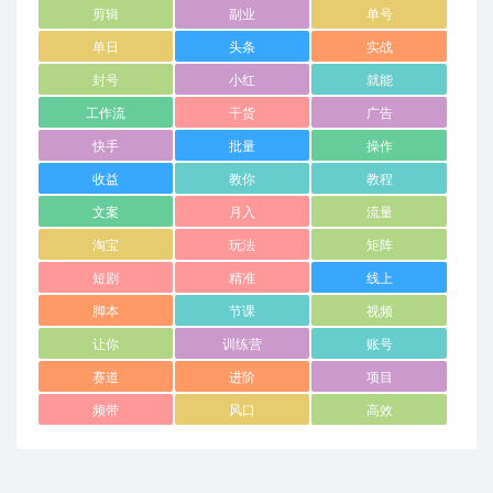
剪辑
副业
单号
单日
头条
实战
封号
小红
就能
工作流
干货
广告
快手
批量
操作
收益
教你
教程
文案
月入
流量
淘宝
玩法
矩阵
短剧
精准
线上
脚本
节课
视频
让你
训练营
账号
赛道
进阶
项目
频带
风口
高效