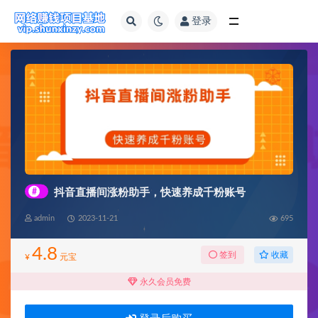
登录
全部
#
抖音直播间涨粉助手，快速养成千粉账号
admin
2023-11-21
695
4.8
收藏
签到
¥
元宝
永久会员免费