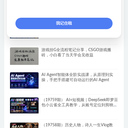
300+，操作门槛低，一台电脑即可开展
我记住啦
【新模式发布】手机全自动撸金项目，3台
手机一天200+，保姆级教程及全套工具
游戏挂G全流程笔记分享，CSGO游戏搬
砖，小白看了当天学会见收益
AI Agent智能体全阶实战课，从原理到实
操，手把手搭建可自动运行的AI Agent
（19759期） AI+短视频｜DeepSeek即梦豆
包小云雀全工具教学，从账号定位到剪映剪
辑，零基础也能快速上手做爆款
（19758期）历史人物，诗人一生Vlog教