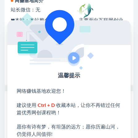
网赚基地简介
站长微信：无
❤本站：本站整合多方资源站，主要面向互联网创业
类&副业类，资源丰富 物超所值。
❤能助您：找项目 + 低成本创业 + 减少信息差 + 见识
各种项目 + 提升网创认知。
❤本站为众多团队提供了重要价值，也为众多创业者
开启网络之门，广受好评！
❤如果您也依存于互联网，欢迎加入本站会员，将尽
早为您提供丰盛价值。祝您前程似锦！
温馨提示
网络赚钱基地欢迎您！
热门课程展示
建议使用
Ctrl + D
收藏本站，让你不再错过任何
AI+PPT设计变现实战训练营，我们派单，
篇优秀网创课程哟！
让你的才华直接变现，三大核心模块带你构
建Al设计x派单变现的完整闭环
愿你有诗有梦，有坦荡的远方；愿你历遍山河，
仍觉得人间值得!
（19760期）全自动番茄挂机玩法，日入