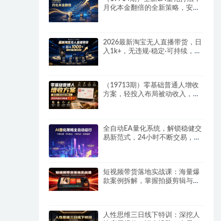
月化本金翻倍的全新策略，安全
稳定持续输出
2026最新淘宝无人直播带货，日
入1k+，无违规·稳定·可持续，抓
住风口，轻松上手，收益可见
（19713期）零基础普通人增收
方案，轻投入布局被动收入，多
多虚拟月收益 1-3 万
全自动EA量化系统，解锁稳健交
易新范式，24小时不断交易，日
入500+，当天收益当天到账，无
需熬夜盯盘，解放双手，时间自
由
短视频带货落地实战课：海量爆
款案例拆解，掌握拍摄剪辑与带
货脚本创作技巧
人性思维三日线下特训：深挖人