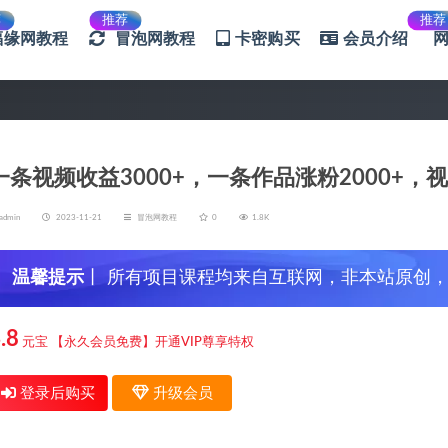
荐
推荐
推荐
福缘网教程
冒泡网教程
卡密购买
会员介绍
一条视频收益3000+，一条作品涨粉2000+，
admin
2023-11-21
冒泡网教程
0
1.8K
温馨提示
丨 所有项目课程均来自互联网，非本站原创
信，谨防上当受骗！
.8
元宝
【永久会员免费】开通VIP尊享特权
登录后购买
升级会员