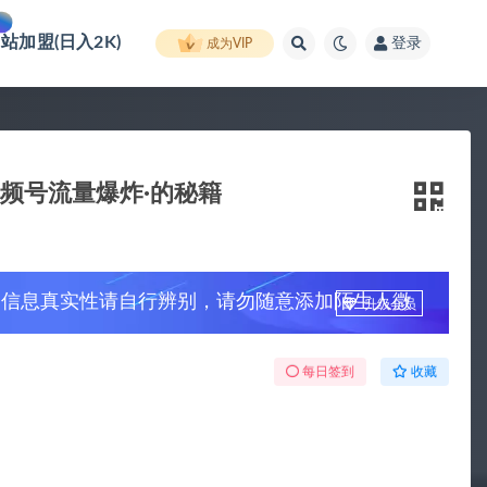
网站加盟(日入2K)
登录
成为VIP
视频号流量爆炸·的秘籍
，信息真实性请自行辨别，请勿随意添加陌生人微
升级会员
每日签到
收藏