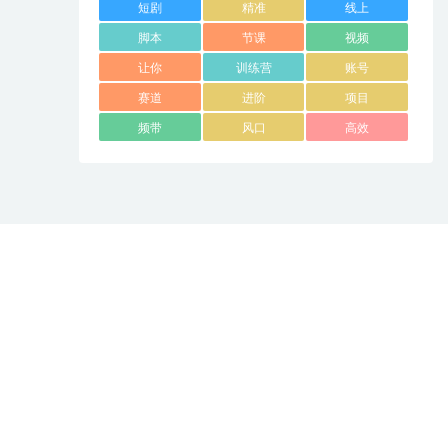
短剧
精准
线上
脚本
节课
视频
让你
训练营
账号
赛道
进阶
项目
频带
风口
高效