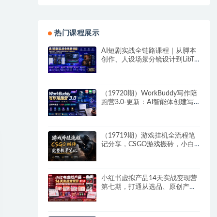
热门课程展示
AI短剧实战全链路课程｜从脚本
创作、人设场景分镜设计到LibTV
高阶实操、一键成片标准化交付
教程
（19720期）WorkBuddy写作陪
跑营3.0-更新：Ai智能体创建写
作Skill×WorkBuddy×人工手写模
式×去除AI痕迹×头条公众号百家
号
（19719期）游戏挂机全流程笔
记分享，CSGO游戏搬砖，小白
看了当天学会见收益
小红书虚拟产品14天实战变现营
第七期，打通从选品、原创产
品、内容引流到多渠道成交全链
路