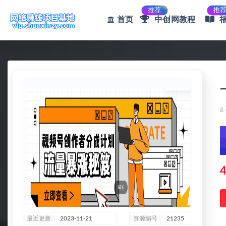
推荐
推
首页
中创网教程
全部
4
最近更新
2023-11-21
资源编号
21235