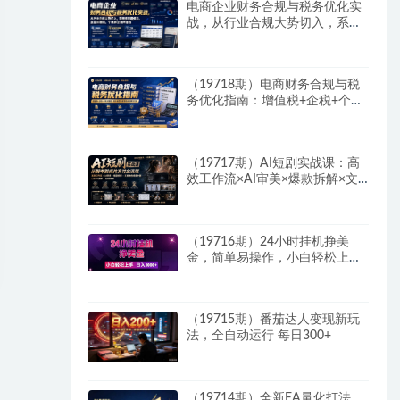
电商企业财务合规与税务优化实
战，从行业合规大势切入，系统
梳理增值税、企业所得税、个税
等全税种要点
（19718期）电商财务合规与税
务优化指南：增值税+企税+个税
全覆盖，财务制度搭建落地纳税
筹划方案
（19717期）AI短剧实战课：高
效工作流×AI审美×爆款拆解×文
案角色场景分镜×LibTV进阶×站
位控制×从脚本到成片交付全流
程
（19716期）24小时挂机挣美
金，简单易操作，小白轻松上
手，日入1000+
（19715期）番茄达人变现新玩
法，全自动运行 每日300+
（19714期）全新EA量化打法，