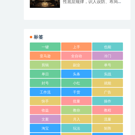
性底层规律，识人设防、布局变
现抓流量风口
标签
一键
上手
也能
亚马逊
全自动
冷门
剪辑
副业
单号
单日
头条
实战
封号
小红
就能
工作流
干货
广告
快手
批量
操作
收益
教你
教程
文案
月入
流量
淘宝
玩法
矩阵