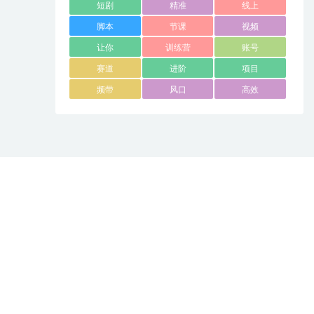
短剧
精准
线上
脚本
节课
视频
让你
训练营
账号
赛道
进阶
项目
频带
风口
高效