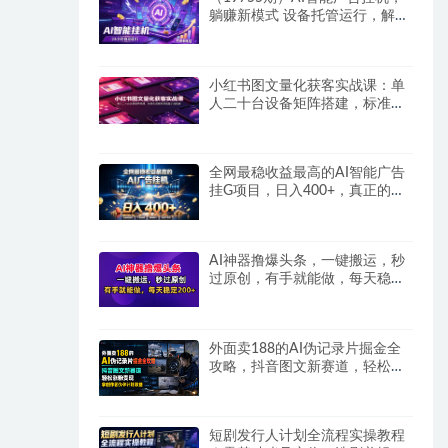
躺赚新模式 设备托管运行，解放
双手持续变现
小红书图文量化获客实战课：单
人二十台设备矩阵搭建，标准化
流程高效批量引流获客
全网最稳收益最高的AI智能广告
挂G项目，日入400+，真正的躺
賺项目
AI神器撸爆头条，一键搬运，秒
过原创，有手就能做，每天稳定
200+
外面卖188的AI伪记录片掘金全
攻略，抖音图文新赛道，轻松涨
粉变现，拿创作者伙伴计划收益
【文档】
短剧发行人计划全流程实操教程