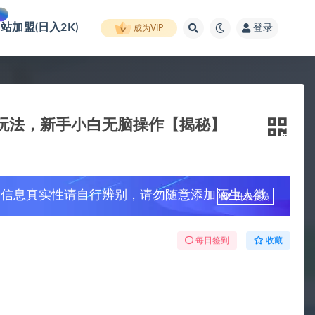
网站加盟(日入2K)
登录
成为VIP
长期玩法，新手小白无脑操作【揭秘】
，信息真实性请自行辨别，请勿随意添加陌生人微
升级会员
每日签到
收藏