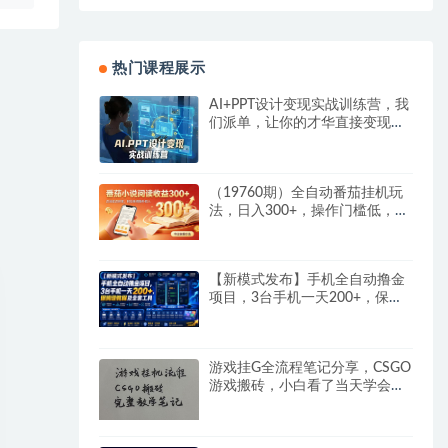
热门课程展示
AI+PPT设计变现实战训练营，我
们派单，让你的才华直接变现，
三大核心模块带你构建Al设计x派
单变现的完整闭环
（19760期）全自动番茄挂机玩
法，日入300+，操作门槛低，一
台电脑即可开展
【新模式发布】手机全自动撸金
项目，3台手机一天200+，保姆
级教程及全套工具
游戏挂G全流程笔记分享，CSGO
游戏搬砖，小白看了当天学会见
收益