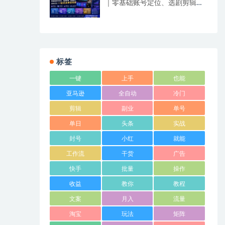
｜零基础账号定位、选剧剪辑、
视频制作、发布优化一站式出单
变现课​
标签
一键
上手
也能
亚马逊
全自动
冷门
剪辑
副业
单号
单日
头条
实战
封号
小红
就能
工作流
干货
广告
快手
批量
操作
收益
教你
教程
文案
月入
流量
淘宝
玩法
矩阵