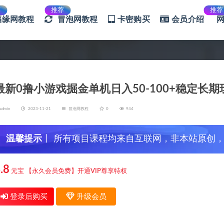
荐
推荐
推荐
福缘网教程
冒泡网教程
卡密购买
会员介绍
最新0撸小游戏掘金单机日入50-100+稳定
admin
2023-11-21
冒泡网教程
0
944
温馨提示
丨 所有项目课程均来自互联网，非本站原创
信，谨防上当受骗！
.8
元宝
【永久会员免费】开通VIP尊享特权
登录后购买
升级会员