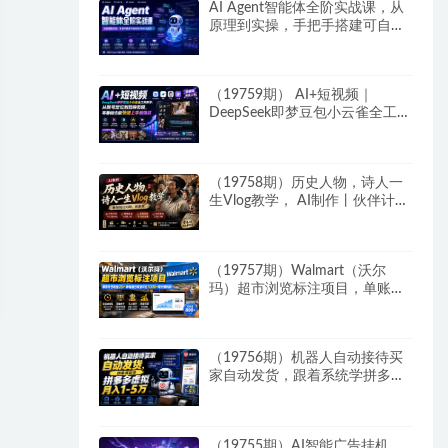
AI Agent智能体全阶实战课，从
原理到实操，手把手搭建可自动
运行的AI Agent
（19759期） AI+短视频｜
DeepSeek即梦豆包小云雀全工具
教学，从账号定位到剪映剪辑，
零基础也能快速上手做爆款
（19758期）历史人物，诗人一
生Vlog教学， AI制作丨伙伴计划
丨精选收益丨商单收徒 ，新领域
红利期，抓紧做
（19757期）Walmart（沃尔
玛）超市浏览标注项目，单账号
日收益20+ 单电脑日收益可达
1000+带分佣机制
（19756期）机器人自动接待买
家自动发货，跟着系统学拼多多
虚拟月入1-5万
（19755期）AI智能广告挂机，