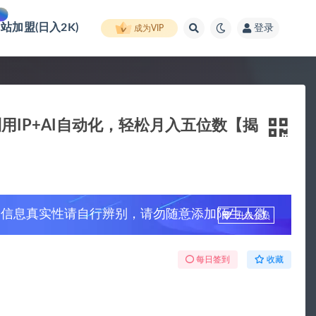
网站加盟(日入2K)
登录
成为VIP
IP+AI自动化，轻松月入五位数【揭
，信息真实性请自行辨别，请勿随意添加陌生人微
升级会员
每日签到
收藏