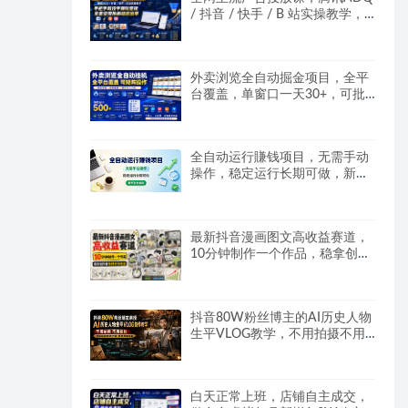
/ 抖音 / 快手 / B 站实操教学，
手把手教投手赚钱变现，全套变
现拆解稳定出单
外卖浏览全自动掘金项目，全平
台覆盖，单窗口一天30+，可批
量矩阵做，轻松日入500+
全自动运行賺钱项目，无需手动
操作，稳定运行长期可做，新手
副业首选
最新抖音漫画图文高收益赛道，
10分钟制作一个作品，稳拿创作
者伙伴计划收益
抖音80W粉丝博主的AI历史人物
生平VLOG教学，不用拍摄不用
露脸，AI帮你搞定，轻松解锁伙
伴计划+精选收益
白天正常上班，店铺自主成交，