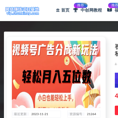
推荐
推
首页
中创网教程
全部
4
最近更新
2023-11-21
资源编号
21264