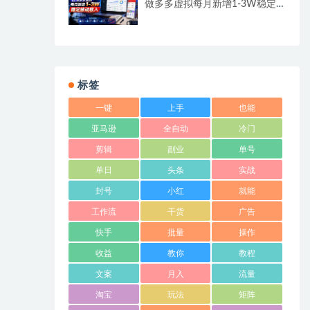
做多多虚拟每月新增1-3W稳定
被动收入
标签
一键
上手
也能
亚马逊
全自动
冷门
剪辑
副业
单号
单日
头条
实战
封号
小红
就能
工作流
干货
广告
快手
批量
操作
收益
教你
教程
文案
月入
流量
淘宝
玩法
矩阵