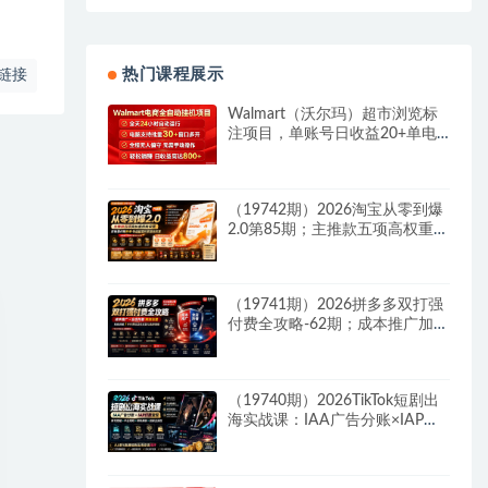
热门课程展示
链接
Walmart（沃尔玛）超市浏览标
注项目，单账号日收益20+单电
脑日收益可达800+带分佣机制
（19742期）2026淘宝从零到爆
2.0第85期；主推款五项高权重初
始设置，改销量评晒秒单快速破
零积累基础权重
（19741期）2026拼多多双打强
付费全攻略-62期；成本推广加托
管双剑合璧，系统讲解7种付费
玩法优劣势与选择策略
（19740期）2026TikTok短剧出
海实战课：IAA广告分账×IAP付
费变现×账号搭建×平台规则×双
轨爆发×回款全流程