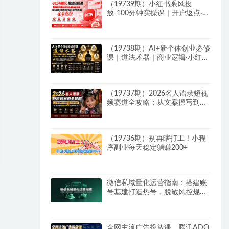
（19739期）小红书乘风投
放-100分钟实操课｜开户返点·标
准投搭建·莱卡定向，新店建模撬
动笔记自然流量全套教学
（19738期）AI+新个体创业必修
课｜道法术器｜商业逻辑·小红书
流量·AI智能体｜低成本打造个人
变现小生意全套教学
（19737期）2026名人语录短视
频赛道全攻略；从文案撰写到声
音克隆部署，系统掌握涨粉变现
双赢制作技术
（19736期）别再瞎打工！小程
序副业每天稳定躺赚200+
微信私域量化运营指南：搭建账
号基建打造热号，脱敏风控规避
运营各类高危风险
全网主流广告投放课，腾讯ADQ