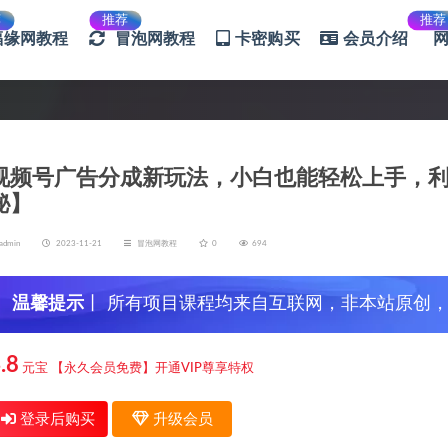
荐
推荐
推荐
福缘网教程
冒泡网教程
卡密购买
会员介绍
视频号广告分成新玩法，小白也能轻松上手，利用
秘】
admin
2023-11-21
冒泡网教程
0
694
温馨提示
丨 所有项目课程均来自互联网，非本站原创
信，谨防上当受骗！
.8
元宝
【永久会员免费】开通VIP尊享特权
登录后购买
升级会员