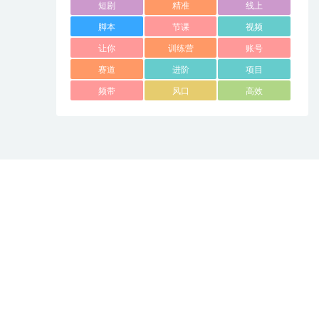
短剧
精准
线上
脚本
节课
视频
让你
训练营
账号
赛道
进阶
项目
频带
风口
高效