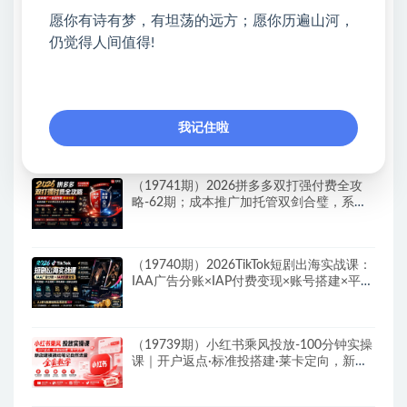
愿你有诗有梦，有坦荡的远方；愿你历遍山河，
Walmart（沃尔玛）超市浏览标注项目，单
仍觉得人间值得!
账号日收益20+单电脑日收益可达800+带分
佣机制
（19742期）2026淘宝从零到爆2.0第85
期；主推款五项高权重初始设置，改销量评
我记住啦
晒秒单快速破零积累基础权重
（19741期）2026拼多多双打强付费全攻
略-62期；成本推广加托管双剑合璧，系统
讲解7种付费玩法优劣势与选择策略
（19740期）2026TikTok短剧出海实战课：
IAA广告分账×IAP付费变现×账号搭建×平台
规则×双轨爆发×回款全流程
（19739期）小红书乘风投放-100分钟实操
课｜开户返点·标准投搭建·莱卡定向，新店
建模撬动笔记自然流量全套教学