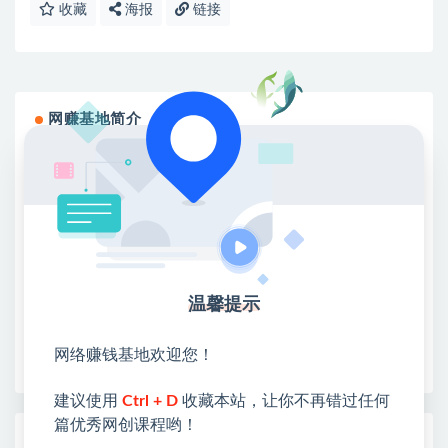
收藏
海报
链接
网赚基地简介
站长微信：无
❤本站：本站整合多方资源站，主要面向互联网创业
类&副业类，资源丰富 物超所值。
❤能助您：找项目 + 低成本创业 + 减少信息差 + 见识
各种项目 + 提升网创认知。
❤本站为众多团队提供了重要价值，也为众多创业者
开启网络之门，广受好评！
温馨提示
❤如果您也依存于互联网，欢迎加入本站会员，将尽
早为您提供丰盛价值。祝您前程似锦！
网络赚钱基地欢迎您！
建议使用
Ctrl + D
收藏本站，让你不再错过任何
篇优秀网创课程哟！
热门课程展示