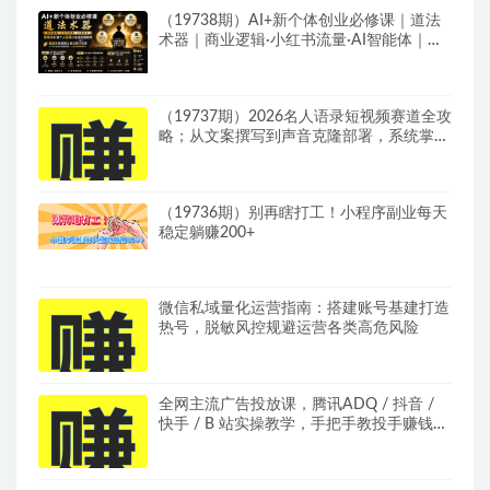
（19738期）AI+新个体创业必修课｜道法
术器｜商业逻辑·小红书流量·AI智能体｜低
成本打造个人变现小生意全套教学
（19737期）2026名人语录短视频赛道全攻
略；从文案撰写到声音克隆部署，系统掌握
涨粉变现双赢制作技术
（19736期）别再瞎打工！小程序副业每天
稳定躺赚200+
微信私域量化运营指南：搭建账号基建打造
热号，脱敏风控规避运营各类高危风险
全网主流广告投放课，腾讯ADQ / 抖音 /
快手 / B 站实操教学，手把手教投手赚钱变
现，全套变现拆解稳定出单