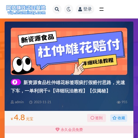
登录
全部
#
新资源食品杜仲雄花标签瑕疵打假赔付思路，光速
下车，一单利润千+【详细玩法教程】【仅揭秘】
admin
2023-11-21
955
4.8
收藏
签到
¥
元宝
永久会员免费