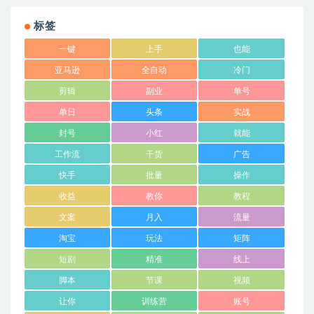
标签
一键
上手
也能
亚马逊
全自动
冷门
剪辑
副业
单号
单日
头条
实战
封号
小红
就能
工作流
干货
广告
快手
批量
操作
收益
教你
教程
文案
月入
流量
淘宝
玩法
矩阵
短剧
精准
线上
脚本
节课
视频
让你
训练营
账号