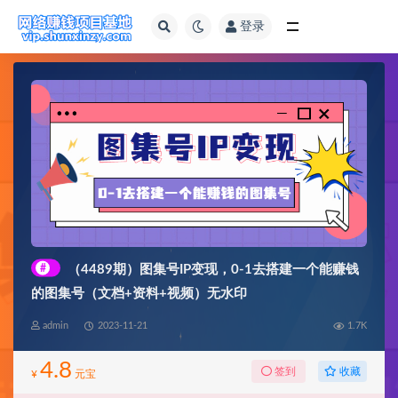
登录
全部
#
（4489期）图集号IP变现，0-1去搭建一个能赚钱
的图集号（文档+资料+视频）无水印
admin
2023-11-21
1.7K
4.8
收藏
签到
¥
元宝