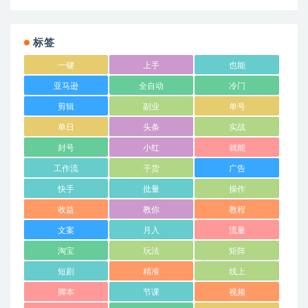
标签
一键
上手
也能
亚马逊
全自动
冷门
剪辑
副业
单号
单日
头条
实战
封号
小红
就能
工作流
干货
广告
快手
批量
操作
收益
教你
教程
文案
月入
流量
淘宝
玩法
矩阵
短剧
精准
线上
脚本
节课
视频