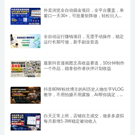
外卖浏览全自动掘金项目，全平台覆盖，单
窗口一天30+，可批量矩阵做，轻松日入
500+
全自动运行賺钱项目，无需手动操作，稳定
运行长期可做，新手副业首选
最新抖音漫画图文高收益赛道，10分钟制作
一个作品，稳拿创作者伙伴计划收益
抖音80W粉丝博主的AI历史人物生平VLOG
教学，不用拍摄不用露脸，AI帮你搞定，轻
松解锁伙伴计划+精选收益
白天正常上班，店铺自主成交，做多多虚拟
每月新增1-3W稳定被动收入