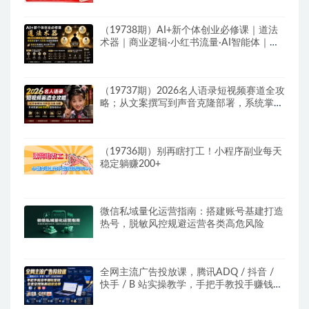
（19738期）AI+新个体创业必修课｜道法
术器｜商业逻辑·小红书流量·AI智能体｜低
成本打造个人变现小生意全套教学
（19737期）2026名人语录短视频赛道全攻
略；从文案撰写到声音克隆部署，系统掌握
涨粉变现双赢制作技术
（19736期）别再瞎打工！小程序副业每天
稳定躺赚200+
微信私域量化运营指南：搭建账号基建打造
热号，脱敏风控规避运营各类高危风险
全网主流广告投放课，腾讯ADQ / 抖音 /
快手 / B 站实操教学，手把手教投手赚钱变
现，全套变现拆解稳定出单