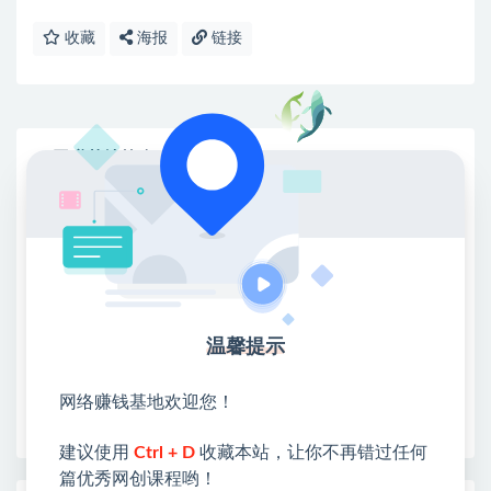
收藏
海报
链接
网赚基地简介
站长微信：无
❤本站：本站整合多方资源站，主要面向互联网创业
类&副业类，资源丰富 物超所值。
❤能助您：找项目 + 低成本创业 + 减少信息差 + 见识
各种项目 + 提升网创认知。
❤本站为众多团队提供了重要价值，也为众多创业者
温馨提示
开启网络之门，广受好评！
❤如果您也依存于互联网，欢迎加入本站会员，将尽
网络赚钱基地欢迎您！
早为您提供丰盛价值。祝您前程似锦！
建议使用
Ctrl + D
收藏本站，让你不再错过任何
篇优秀网创课程哟！