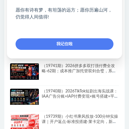
热门课程展示
愿你有诗有梦，有坦荡的远方；愿你历遍山河，
Walmart（沃尔玛）超市浏览标注项目，单
仍觉得人间值得!
账号日收益20+单电脑日收益可达800+带分
佣机制
（19742期）2026淘宝从零到爆2.0第85
我记住啦
期；主推款五项高权重初始设置，改销量评
晒秒单快速破零积累基础权重
（19741期）2026拼多多双打强付费全攻
略-62期；成本推广加托管双剑合璧，系统
讲解7种付费玩法优劣势与选择策略
（19740期）2026TikTok短剧出海实战课：
IAA广告分账×IAP付费变现×账号搭建×平台
规则×双轨爆发×回款全流程
（19739期）小红书乘风投放-100分钟实操
课｜开户返点·标准投搭建·莱卡定向，新店
建模撬动笔记自然流量全套教学