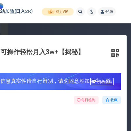
网站加盟(日入2K)
登录
成为VIP
白可操作轻松月入3w+【揭秘】
，信息真实性请自行辨别，请勿随意添加陌生人微
升级会员
每日签到
收藏