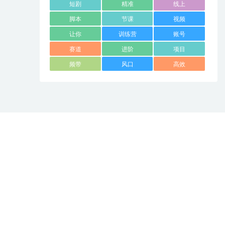
短剧
精准
线上
脚本
节课
视频
让你
训练营
账号
赛道
进阶
项目
频带
风口
高效