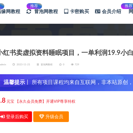
荐
推荐
推荐
福缘网教程
冒泡网教程
卡密购买
会员介绍
小红书卖虚拟资料睡眠项目，一单利润19.9小
admin
2023-11-21
冒泡网教程
0
729
温馨提示
丨 所有项目课程均来自互联网，非本站原创
信，谨防上当受骗！
.8
元宝
【永久会员免费】开通VIP尊享特权
登录后购买
升级会员