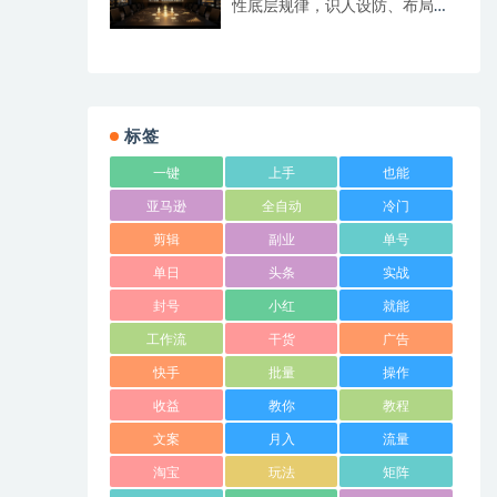
性底层规律，识人设防、布局变
现抓流量风口
标签
一键
上手
也能
亚马逊
全自动
冷门
剪辑
副业
单号
单日
头条
实战
封号
小红
就能
工作流
干货
广告
快手
批量
操作
收益
教你
教程
文案
月入
流量
淘宝
玩法
矩阵