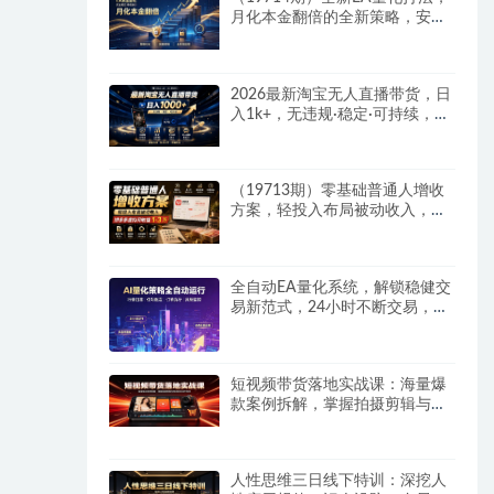
月化本金翻倍的全新策略，安全
稳定持续输出
2026最新淘宝无人直播带货，日
入1k+，无违规·稳定·可持续，抓
住风口，轻松上手，收益可见
（19713期）零基础普通人增收
方案，轻投入布局被动收入，多
多虚拟月收益 1-3 万
全自动EA量化系统，解锁稳健交
易新范式，24小时不断交易，日
入500+，当天收益当天到账，无
需熬夜盯盘，解放双手，时间自
由
短视频带货落地实战课：海量爆
款案例拆解，掌握拍摄剪辑与带
货脚本创作技巧
人性思维三日线下特训：深挖人