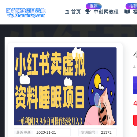
推荐
推
首页
中创网教程
全部
4
最近更新
2023-11-21
资源编号
21372