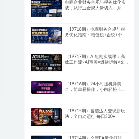
电商企业财务合规与税务优化实
战，从行业合规大势切入，系统
梳理增值税、企业所得税、个税
等全税种要点
（19718期）电商财务合规与税
务优化指南：增值税+企税+个税
全覆盖，财务制度搭建落地纳税
筹划方案
（19717期）AI短剧实战课：高
效工作流×AI审美×爆款拆解×文
案角色场景分镜×LibTV进阶×站
位控制×从脚本到成片交付全流
程
（19716期）24小时挂机挣美
金，简单易操作，小白轻松上
手，日入1000+
（19715期）番茄达人变现新玩
法，全自动运行 每日300+
（19714期）全新EA量化打法，