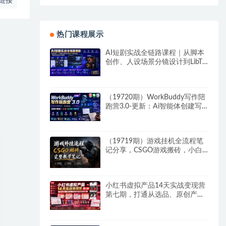
链接
热门课程展示
AI短剧实战全链路课程｜从脚本
创作、人设场景分镜设计到LibTV
高阶实操、一键成片标准化交付
教程
（19720期）WorkBuddy写作陪
跑营3.0-更新：Ai智能体创建写
作Skill×WorkBuddy×人工手写模
式×去除AI痕迹×头条公众号百家
号
（19719期）游戏挂机全流程笔
记分享，CSGO游戏搬砖，小白
看了当天学会见收益
小红书虚拟产品14天实战变现营
第七期，打通从选品、原创产
品、内容引流到多渠道成交全链
路