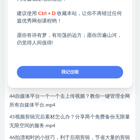
39拍钓鱼视频赚钱，实战剪辑：加BGM加音效.mp4
建议使用
Ctrl + D
收藏本站，让你不再错过任何
40视频开头15秒至关重要，这15秒视频甚至能决定一
篇优秀网创课程哟！
个视频的播放量.mp4
41视频片头做起来竟然如此简单，不知道的快学习起
愿你有诗有梦，有坦荡的远方；愿你历遍山河，
仍觉得人间值得!
来.mp4
42钓友问：钓鱼室内视频是一次拍摄多个还是每天拍
摄？怎么安排时间.mp4
我记住啦
43拍钓鱼视频4K画质真的需要吗？按照自身情况，不
要盲目成为设备党.mp4
44自媒体平台一个一个去上传视频？教你一键管理全网
所有自媒体平台.mp4
45视频剪辑完后素材怎么办？分享两个免费备份无限量
无限空间的服务.mp4
46拍漂相时的小技巧，利于后期剪辑，节省大量的剪辑