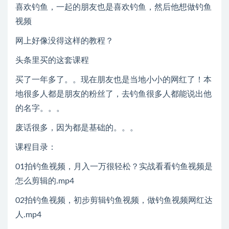
喜欢钓鱼，一起的朋友也是喜欢钓鱼，然后他想做钓鱼
视频
网上好像没得这样的教程？
头条里买的这套课程
买了一年多了。。现在朋友也是当地小小的网红了！本
地很多人都是朋友的粉丝了，去钓鱼很多人都能说出他
的名字。。。
废话很多，因为都是基础的。。。
课程目录：
01拍钓鱼视频，月入一万很轻松？实战看看钓鱼视频是
怎么剪辑的.mp4
02拍钓鱼视频，初步剪辑钓鱼视频，做钓鱼视频网红达
人.mp4