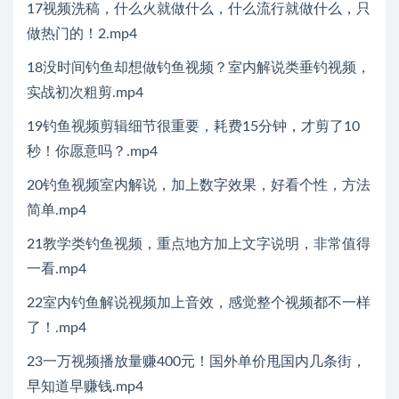
17视频洗稿，什么火就做什么，什么流行就做什么，只
做热门的！2.mp4
18没时间钓鱼却想做钓鱼视频？室内解说类垂钓视频，
实战初次粗剪.mp4
19钓鱼视频剪辑细节很重要，耗费15分钟，才剪了10
秒！你愿意吗？.mp4
20钓鱼视频室内解说，加上数字效果，好看个性，方法
简单.mp4
21教学类钓鱼视频，重点地方加上文字说明，非常值得
一看.mp4
22室内钓鱼解说视频加上音效，感觉整个视频都不一样
了！.mp4
23一万视频播放量赚400元！国外单价甩国内几条街，
早知道早赚钱.mp4