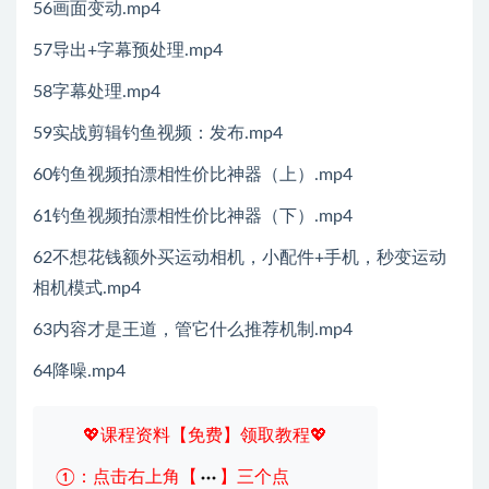
56画面变动.mp4
57导出+字幕预处理.mp4
58字幕处理.mp4
59实战剪辑钓鱼视频：发布.mp4
60钓鱼视频拍漂相性价比神器（上）.mp4
61钓鱼视频拍漂相性价比神器（下）.mp4
62不想花钱额外买运动相机，小配件+手机，秒变运动
相机模式.mp4
63内容才是王道，管它什么推荐机制.mp4
64降噪.mp4
💖课程资料【免费】领取教程💖
①：点击右上角【
】三个点