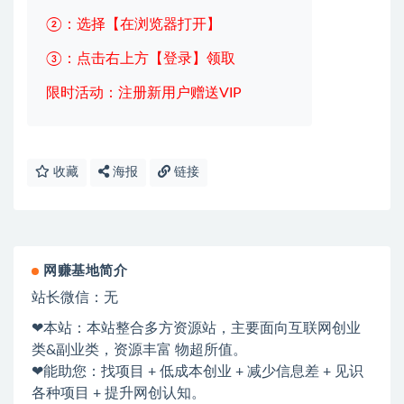
②：选择【在浏览器打开】
③：点击右上方【登录】领取
限时活动：注册新用户赠送VIP
收藏
海报
链接
网赚基地简介
站长微信：无
❤本站：本站整合多方资源站，主要面向互联网创业
类&副业类，资源丰富 物超所值。
❤能助您：找项目 + 低成本创业 + 减少信息差 + 见识
各种项目 + 提升网创认知。