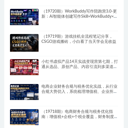
（19720期）WorkBuddy写作陪跑营3.0-更
新：Ai智能体创建写作Skill×WorkBuddy×人
工手写模式×去除AI痕迹×头条公众号百家号
（19719期）游戏挂机全流程笔记分享，
CSGO游戏搬砖，小白看了当天学会见收益
小红书虚拟产品14天实战变现营第七期，打
通从选品、原创产品、内容引流到多渠道成
交全链路
电商企业财务合规与税务优化实战，从行业
合规大势切入，系统梳理增值税、企业所得
税、个税等全税种要点
（19718期）电商财务合规与税务优化指
南：增值税+企税+个税全覆盖，财务制度搭
建落地纳税筹划方案