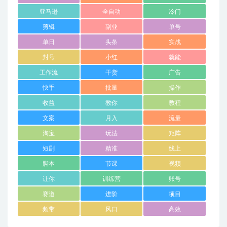
亚马逊
全自动
冷门
剪辑
副业
单号
单日
头条
实战
封号
小红
就能
工作流
干货
广告
快手
批量
操作
收益
教你
教程
文案
月入
流量
淘宝
玩法
矩阵
短剧
精准
线上
脚本
节课
视频
让你
训练营
账号
赛道
进阶
项目
频带
风口
高效