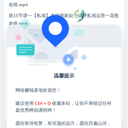
老师.mp4
第15节课一【私域】本地商家如何做好私域运营一花瓶
老师.mp4
💖课程资料【免费】领取教程💖
①：点击右上角【
】三个点
②：选择【在浏览器打开】
③：点击右上方【登录】领取
温馨提示
限时活动：注册新用户赠送VIP
网络赚钱基地欢迎您！
建议使用
Ctrl + D
收藏本站，让你不再错过任何
收藏
海报
链接
篇优秀网创课程哟！
愿你有诗有梦，有坦荡的远方；愿你历遍山河，