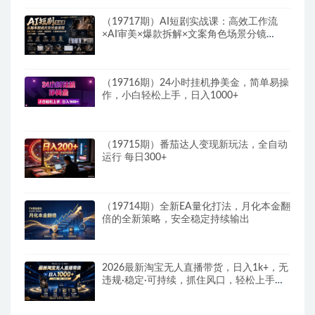
（19717期）AI短剧实战课：高效工作流
×AI审美×爆款拆解×文案角色场景分镜
×LibTV进阶×站位控制×从脚本到成片交付全
流程
（19716期）24小时挂机挣美金，简单易操
作，小白轻松上手，日入1000+
（19715期）番茄达人变现新玩法，全自动
运行 每日300+
（19714期）全新EA量化打法，月化本金翻
倍的全新策略，安全稳定持续输出
2026最新淘宝无人直播带货，日入1k+，无
违规·稳定·可持续，抓住风口，轻松上手，
收益可见