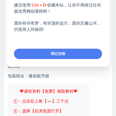
建议使用
Ctrl + D
收藏本站，让你不再错过任何
第17讲
篇优秀网创课程哟！
颜色视觉：微创新升级
愿你有诗有梦，有坦荡的远方；愿你历遍山河，
第18讲
仍觉得人间值得!
风格属性：微创新升级
第19讲
我记住啦
打开方式：微创新升级
第20讲
包装组合：微创新升级
💖课程资料【免费】领取教程💖
①：点击右上角【
】三个点
②：选择【在浏览器打开】