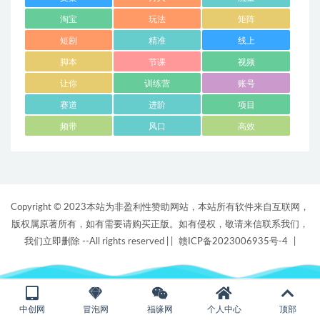
淘宝
玩法
矩阵
短剧
精准
线上
脚本
节课
视频
让你
训练营
账号
赛道
进阶
项目
频带
风口
高效
Copyright © 2023本站为非盈利性赞助网站，本站所有软件来自互联网，
版权属原著所有，如有需要请购买正版。如有侵权，敬请来信联系我们，
我们立即删除 --All rights reserved |
|
赣ICP备2023006935号-4
|
中创网
冒泡网
福缘网
个人中心
顶部