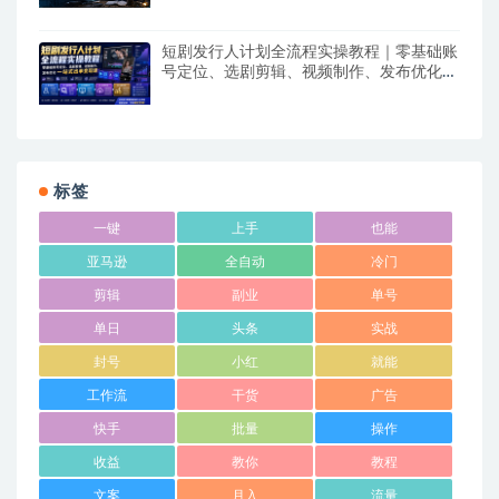
短剧发行人计划全流程实操教程｜零基础账
号定位、选剧剪辑、视频制作、发布优化一
站式出单变现课​
标签
一键
上手
也能
亚马逊
全自动
冷门
剪辑
副业
单号
单日
头条
实战
封号
小红
就能
工作流
干货
广告
快手
批量
操作
收益
教你
教程
文案
月入
流量