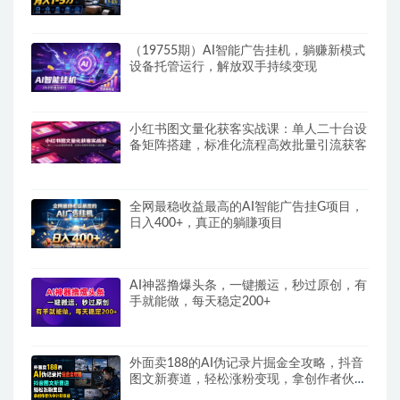
（19755期）AI智能广告挂机，躺赚新模式
设备托管运行，解放双手持续变现
小红书图文量化获客实战课：单人二十台设
备矩阵搭建，标准化流程高效批量引流获客
全网最稳收益最高的AI智能广告挂G项目，
日入400+，真正的躺賺项目
AI神器撸爆头条，一键搬运，秒过原创，有
手就能做，每天稳定200+
外面卖188的AI伪记录片掘金全攻略，抖音
图文新赛道，轻松涨粉变现，拿创作者伙伴
计划收益【文档】