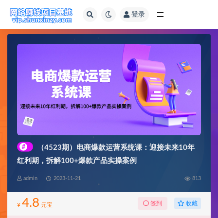
登录
全部
#
（4523期）电商爆款运营系统课：迎接未来10年
红利期，拆解100+爆款产品实操案例
admin
2023-11-21
813
4.8
收藏
签到
¥
元宝