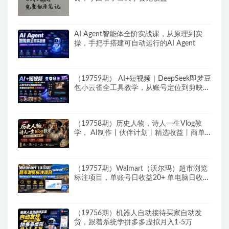
AI Agent智能体全阶实战课，从原理到实
操，手把手搭建可自动运行的AI Agent
（19759期） AI+短视频｜DeepSeek即梦豆
包小云雀全工具教学，从账号定位到剪映剪
辑，零基础也能快速上手做爆款
（19758期）历史人物，诗人一生Vlog教
学， AI制作丨伙伴计划丨精选收益丨商单
收徒 ，新领域红利期，抓紧做
（19757期）Walmart（沃尔玛）超市浏览
标注项目，单账号日收益20+ 单电脑日收益
可达1000+带分佣机制
（19756期）机器人自动接待买家自动发
货，跟着系统学拼多多虚拟月入1-5万