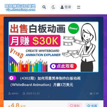
登录
全部
#
（4302期）如何用最简单制作白板动画
（WhiteBoard Animation）月赚3万美元
admin
2023-11-21
1.1K
4.8
收藏
签到
¥
元宝