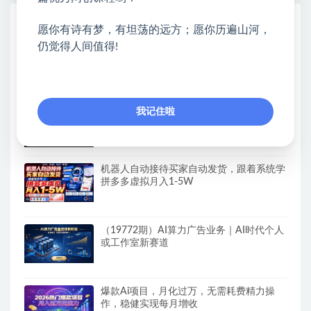
热门课程展示
愿你有诗有梦，有坦荡的远方；愿你历遍山河，
仍觉得人间值得!
还在找靠谱线上副业？快手短剧项目，全程
自动发布内容，不用熬夜做视频，轻松日入
500+
下半年风口项目精选：一部手机，保底日入
我记住啦
500+，做就有收益，长期稳定！
机器人自动接待买家自动发货，跟着系统学
拼多多虚拟月入1-5W
（19772期）AI算力广告业务｜AI时代个人
或工作室新赛道
爆款Ai项目，月化过万，无需耗费精力操
作，稳健实现每月增收