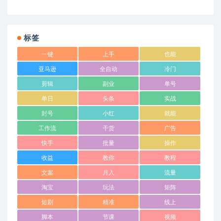
标签
一键
上手
也能
亚马逊
全自动
冷门
剪辑
副业
单号
单日
头条
实战
封号
小红
就能
工作流
干货
广告
快手
批量
操作
收益
教你
教程
文案
月入
流量
淘宝
玩法
矩阵
短剧
精准
线上
脚本
节课
视频