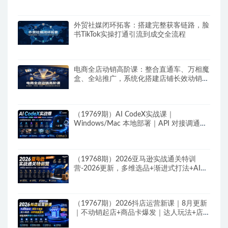
外贸社媒闭环拓客：搭建完整获客链路，脸
书TikTok实操打通引流到成交全流程
电商全店动销高阶课：整合直通车、万相魔
盒、全站推广，系统化搭建店铺长效动销方
案
（19769期）AI CodeX实战课｜
Windows/Mac 本地部署｜API 对接调通｜
Skill 自制｜漫剧剪辑｜网站 VR 项目｜AI项
目落地全教程
（19768期）2026亚马逊实战通关特训
营-2026更新，多维选品+渐进式打法+AI应
用，从0到1打造盈利店铺
（19767期）2026抖店运营新课｜8月更新
｜不动销起店+商品卡爆发｜达人玩法+店群
批量复制｜轻松玩转抖音小店全域流量