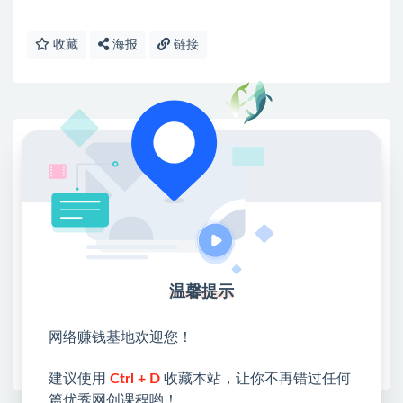
收藏
海报
链接
网赚基地简介
站长微信：无
❤本站：本站整合多方资源站，主要面向互联网创业
类&副业类，资源丰富 物超所值。
❤能助您：找项目 + 低成本创业 + 减少信息差 + 见识
各种项目 + 提升网创认知。
❤本站为众多团队提供了重要价值，也为众多创业者
温馨提示
开启网络之门，广受好评！
❤如果您也依存于互联网，欢迎加入本站会员，将尽
网络赚钱基地欢迎您！
早为您提供丰盛价值。祝您前程似锦！
建议使用
Ctrl + D
收藏本站，让你不再错过任何
篇优秀网创课程哟！