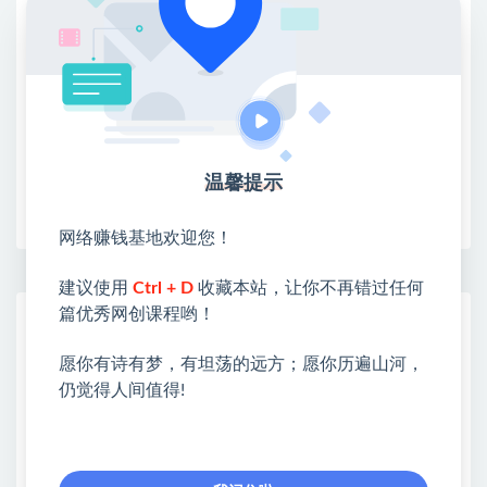
②：选择【在浏览器打开】
③：点击右上方【登录】领取
限时活动：注册新用户赠送VIP
温馨提示
收藏
海报
链接
网络赚钱基地欢迎您！
建议使用
Ctrl + D
收藏本站，让你不再错过任何
篇优秀网创课程哟！
网赚基地简介
站长微信：无
愿你有诗有梦，有坦荡的远方；愿你历遍山河，
仍觉得人间值得!
❤本站：本站整合多方资源站，主要面向互联网创业
类&副业类，资源丰富 物超所值。
❤能助您：找项目 + 低成本创业 + 减少信息差 + 见识
各种项目 + 提升网创认知。