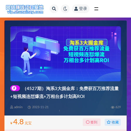
登录
全部
#
（4527期）淘系3大掘金库：免费获百万推荐流量
+短视频连怼爆流+万相台多计划高ROI
admin
2023-11-21
629
4.8
收藏
签到
¥
元宝