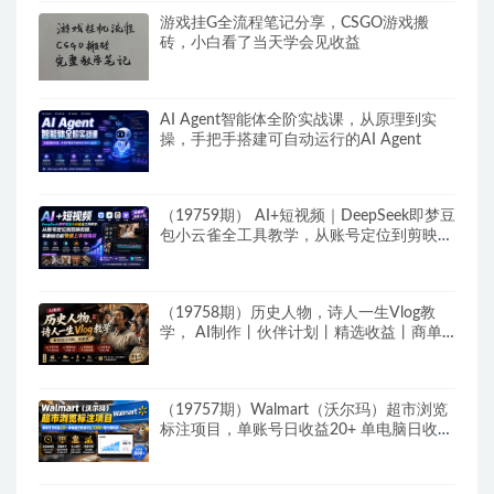
游戏挂G全流程笔记分享，CSGO游戏搬
砖，小白看了当天学会见收益
AI Agent智能体全阶实战课，从原理到实
操，手把手搭建可自动运行的AI Agent
（19759期） AI+短视频｜DeepSeek即梦豆
包小云雀全工具教学，从账号定位到剪映剪
辑，零基础也能快速上手做爆款
（19758期）历史人物，诗人一生Vlog教
学， AI制作丨伙伴计划丨精选收益丨商单
收徒 ，新领域红利期，抓紧做
（19757期）Walmart（沃尔玛）超市浏览
标注项目，单账号日收益20+ 单电脑日收益
可达1000+带分佣机制