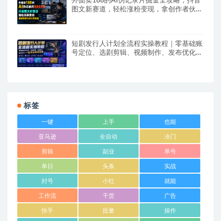
外面卖188的AI伪记录片掘金全攻略，抖音
图文新赛道，轻松涨粉变现，拿创作者伙伴
计划收益【文档】
短剧发行人计划全流程实操教程｜零基础账
号定位、选剧剪辑、视频制作、发布优化一
站式出单变现课​
标签
一键
上手
也能
亚马逊
全自动
冷门
剪辑
副业
单号
单日
头条
实战
封号
小红
就能
工作流
干货
广告
快手
批量
操作