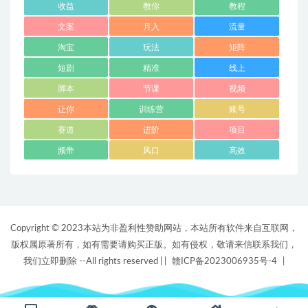
收益
教你
教程
文案
月入
流量
淘宝
玩法
矩阵
短剧
精准
线上
脚本
节课
视频
让你
训练营
账号
赛道
进阶
项目
频带
风口
高效
Copyright © 2023本站为非盈利性赞助网站，本站所有软件来自互联网，
版权属原著所有，如有需要请购买正版。如有侵权，敬请来信联系我们，
我们立即删除 --All rights reserved |
|
赣ICP备2023006935号-4
|