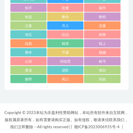
快手
批量
操作
收益
教你
教程
文案
月入
流量
淘宝
玩法
矩阵
短剧
精准
线上
脚本
节课
视频
让你
训练营
账号
赛道
进阶
项目
频带
风口
高效
Copyright © 2023本站为非盈利性赞助网站，本站所有软件来自互联网，
版权属原著所有，如有需要请购买正版。如有侵权，敬请来信联系我们，
我们立即删除 --All rights reserved |
|
赣ICP备2023006935号-4
|