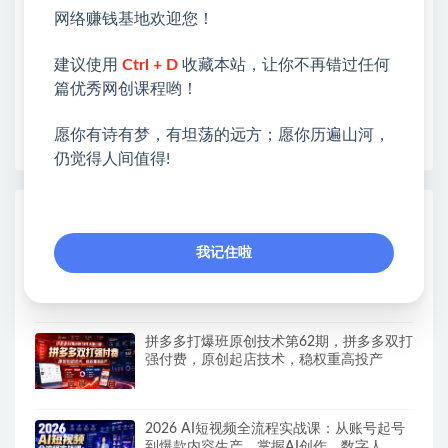
❤能助您：找项目 + 低成本创业 + 减少信息差 + 见识
网络赚钱基地欢迎您！
各种项目 + 提升网创认知。
❤本站为众多团队提供了重要价值，也为众多创业者
建议使用
Ctrl + D
收藏本站，让你不再错过任何
开启网络之门，广受好评！
篇优秀网创课程哟！
❤如果您也依存于互联网，欢迎加入本站会员，将尽
早为您提供丰盛价值。祝您前程似锦！
愿你有诗有梦，有坦荡的远方；愿你历遍山河，
仍觉得人间值得!
热门课程展示
我记住啦
《淘宝天猫打爆班》原创技术第85期，淘宝
从0到爆2.0，权重搭建、销量破零、多维组
合玩法、全周期起量投产实操教程
拼多多打爆班原创技术第62期，拼多多双打
强付费，原创起店技术，稳权重高投产
2026 AI短视频全流程实战课：从账号起号
到爆款内容生产，掌握AI创作、数字人、带