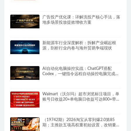
广告投产优化课：详解洗投产核心手法，落
地多场景投放提效增收方案
新能源车行业深度解析：拆解产业崛起根
源，剖析行业内卷与海外贸易争端现状
AI自动化电脑操控实战：ChatGPT搭配
Codex，一键指令远程自动操控电脑完成工
作
Walmart（沃尔玛）超市浏览标注项目，单
账号日收益20+单电脑日收益可达800+带分
佣机制
（19742期）2026淘宝从零到爆2.0第85
期；主推款五项高权重初始设置，改销量评
晒秒单快速破零积累基础权重