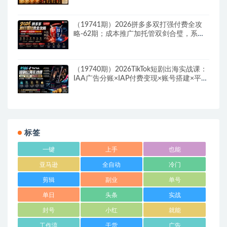
（19741期）2026拼多多双打强付费全攻
略-62期；成本推广加托管双剑合璧，系统
讲解7种付费玩法优劣势与选择策略
（19740期）2026TikTok短剧出海实战课：
IAA广告分账×IAP付费变现×账号搭建×平台
规则×双轨爆发×回款全流程
标签
一键
上手
也能
亚马逊
全自动
冷门
剪辑
副业
单号
单日
头条
实战
封号
小红
就能
工作流
干货
广告