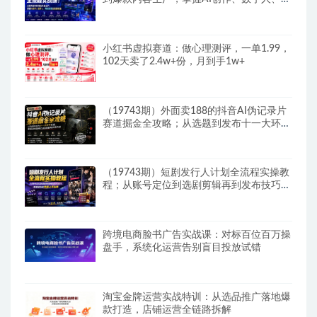
货变现全链路玩法
小红书虚拟赛道：做心理测评，一单1.99，
102天卖了2.4w+份，月到手1w+
（19743期）外面卖188的抖音AI伪记录片
赛道掘金全攻略；从选题到发布十一大环节
拆解，零基础也能做出高流量真实感内容
（19743期）短剧发行人计划全流程实操教
程；从账号定位到选剧剪辑再到发布技巧，
零基础也能快速上手出单
跨境电商脸书广告实战课：对标百位百万操
盘手，系统化运营告别盲目投放试错
淘宝金牌运营实战特训：从选品推广落地爆
款打造，店铺运营全链路拆解