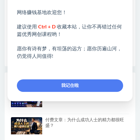
❤本站：本站整合多方资源站，主要面向互联网创业
类&副业类，资源丰富 物超所值。
网络赚钱基地欢迎您！
❤能助您：找项目 + 低成本创业 + 减少信息差 + 见识
各种项目 + 提升网创认知。
建议使用
Ctrl + D
收藏本站，让你不再错过任何
❤本站为众多团队提供了重要价值，也为众多创业者
篇优秀网创课程哟！
开启网络之门，广受好评！
❤如果您也依存于互联网，欢迎加入本站会员，将尽
愿你有诗有梦，有坦荡的远方；愿你历遍山河，
早为您提供丰盛价值。祝您前程似锦！
仍觉得人间值得!
热门课程展示
我记住啦
AI副业一单8张+，免费接单渠道，小白照做
月入2W
付费文章：为什么成功人士的精力都很旺
盛？