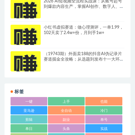
2026 AI短视频全流程实战课：从账号起号
到爆款内容生产，掌握AI创作、数字人、带
货变现全链路玩法
小红书虚拟赛道：做心理测评，一单1.99，
102天卖了2.4w+份，月到手1w+
（19743期）外面卖188的抖音AI伪记录片
赛道掘金全攻略；从选题到发布十一大环节
拆解，零基础也能做出高流量真实感内容
标签
一键
上手
也能
亚马逊
全自动
冷门
剪辑
副业
单号
单日
头条
实战