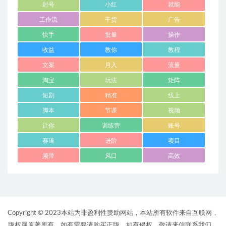
封号
小红
就能
工作流
干货
广告
快手
批量
操作
收益
教你
教程
文案
月入
流量
淘宝
玩法
矩阵
短剧
精准
线上
脚本
节课
视频
让你
训练营
账号
赛道
进阶
项目
频带
风口
高效
Copyright © 2023本站为非盈利性赞助网站，本站所有软件来自互联网，
版权属原著所有，如有需要请购买正版。如有侵权，敬请来信联系我们，