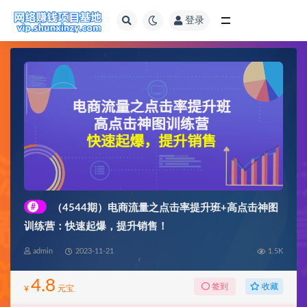
登录
全部
#
（4544期）电商流量之点击率提升班+高点击神图
训练营：快速起爆，提升销售！
admin
2023-11-21
1.5K
4.8
收藏
签到
¥
元宝