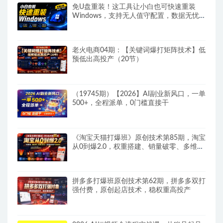
免U盘重装！这工具让小白也可快速重装
Windows，支持无人值守配置，数据无忧
CmzPrep_Rev2
老火电商04期：【关键词爆打矩阵技术】低
预低出高投产（20节）
（19745期）【2026】AI副业新风口，一单
500+，全程派单，0门槛直接干
《淘宝天猫打爆班》原创技术第85期，淘宝
从0到爆2.0，权重搭建、销量破零、多维组
合玩法、全周期起量投产实操教程
拼多多打爆班原创技术第62期，拼多多双打
强付费，原创起店技术，稳权重高投产