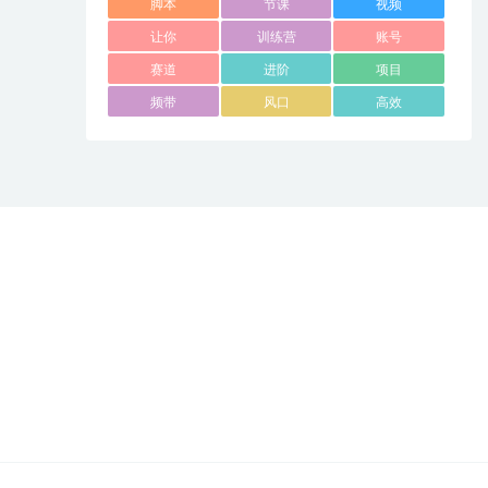
脚本
节课
视频
让你
训练营
账号
赛道
进阶
项目
频带
风口
高效