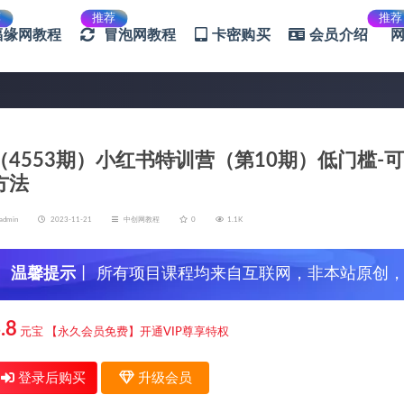
荐
推荐
推荐
福缘网教程
冒泡网教程
卡密购买
会员介绍
（4553期）小红书特训营（第10期）低门槛-可
方法
admin
2023-11-21
中创网教程
0
1.1K
温馨提示
丨 所有项目课程均来自互联网，非本站原创
信，谨防上当受骗！
.8
元宝
【永久会员免费】开通VIP尊享特权
登录后购买
升级会员