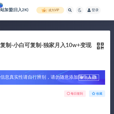
网站加盟(日入2K)
登录
成为VIP
复制-小白可复制-独家月入10w+变现
，信息真实性请自行辨别，请勿随意添加陌生人微
升级会员
每日签到
收藏