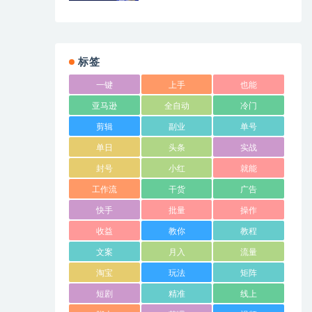
变现课​
标签
一键
上手
也能
亚马逊
全自动
冷门
剪辑
副业
单号
单日
头条
实战
封号
小红
就能
工作流
干货
广告
快手
批量
操作
收益
教你
教程
文案
月入
流量
淘宝
玩法
矩阵
短剧
精准
线上