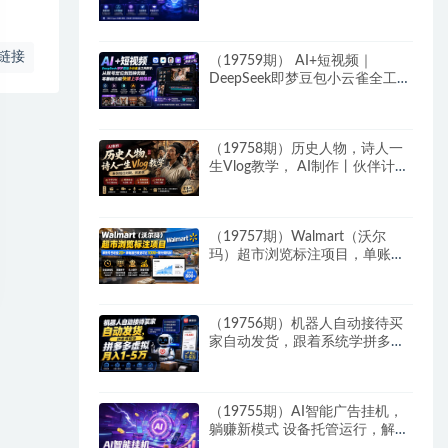
运行的AI Agent
链接
（19759期） AI+短视频｜
DeepSeek即梦豆包小云雀全工具
教学，从账号定位到剪映剪辑，
零基础也能快速上手做爆款
（19758期）历史人物，诗人一
生Vlog教学， AI制作丨伙伴计划
丨精选收益丨商单收徒 ，新领域
红利期，抓紧做
（19757期）Walmart（沃尔
玛）超市浏览标注项目，单账号
日收益20+ 单电脑日收益可达
1000+带分佣机制
（19756期）机器人自动接待买
家自动发货，跟着系统学拼多多
虚拟月入1-5万
（19755期）AI智能广告挂机，
躺赚新模式 设备托管运行，解放
双手持续变现