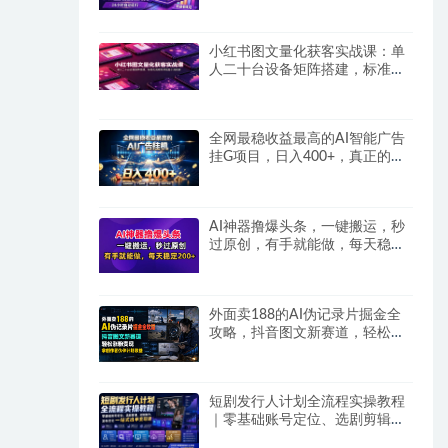
小红书图文量化获客实战课：单
人二十台设备矩阵搭建，标准化
流程高效批量引流获客
全网最稳收益最高的AI智能广告
挂G项目，日入400+，真正的躺
賺项目
AI神器撸爆头条，一键搬运，秒
过原创，有手就能做，每天稳定
200+
外面卖188的AI伪记录片掘金全
攻略，抖音图文新赛道，轻松涨
粉变现，拿创作者伙伴计划收益
【文档】
短剧发行人计划全流程实操教程
｜零基础账号定位、选剧剪辑、
视频制作、发布优化一站式出单