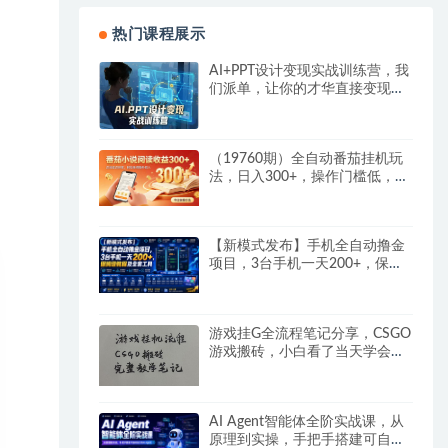
热门课程展示
AI+PPT设计变现实战训练营，我
们派单，让你的才华直接变现，
三大核心模块带你构建Al设计x派
单变现的完整闭环
（19760期）全自动番茄挂机玩
法，日入300+，操作门槛低，一
台电脑即可开展
【新模式发布】手机全自动撸金
项目，3台手机一天200+，保姆
级教程及全套工具
游戏挂G全流程笔记分享，CSGO
游戏搬砖，小白看了当天学会见
收益
AI Agent智能体全阶实战课，从
原理到实操，手把手搭建可自动