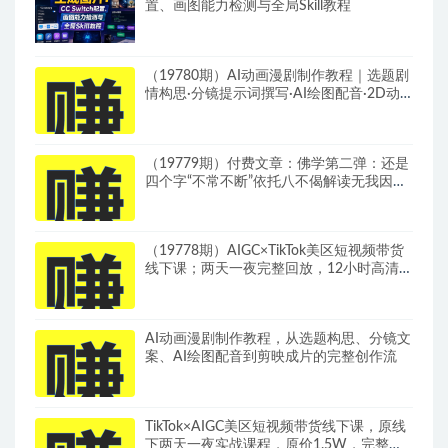
置、画图能力检测与全局Skill教程
（19780期）AI动画漫剧制作教程｜选题剧
情构思·分镜提示词撰写·AI绘图配音·2D动
画制作·剪映实操完成完整漫剧成片
（19779期）付费文章：佛学第二弹：还是
四个字“不常不断”依托八不偈解读无我因果
连续之理
（19778期）AIGC×TikTok美区短视频带货
线下课；两天一夜完整回放，12小时高清视
频收录头部操盘手全流程教学
AI动画漫剧制作教程，从选题构思、分镜文
案、AI绘图配音到剪映成片的完整创作流
TikTok×AIGC美区短视频带货线下课，原线
下两天一夜实战课程，原价1.5W，完整收