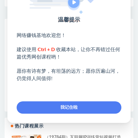
温馨提示
网赚基地简介
网络赚钱基地欢迎您！
站长微信：无
❤本站：本站整合多方资源站，主要面向互联网创业
建议使用
Ctrl + D
收藏本站，让你不再错过任何
类&副业类，资源丰富 物超所值。
篇优秀网创课程哟！
❤能助您：找项目 + 低成本创业 + 减少信息差 + 见识
各种项目 + 提升网创认知。
愿你有诗有梦，有坦荡的远方；愿你历遍山河，
❤本站为众多团队提供了重要价值，也为众多创业者
仍觉得人间值得!
开启网络之门，广受好评！
❤如果您也依存于互联网，欢迎加入本站会员，将尽
早为您提供丰盛价值。祝您前程似锦！
我记住啦
热门课程展示
（19784期）互联网IP训练营短视频打造