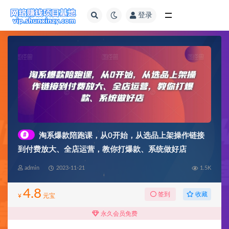
登录
全部
#
淘系爆款陪跑课，从0开始，从选品上架操作链接
到付费放大、全店运营，教你打爆款、系统做好店
admin
2023-11-21
1.5K
4.8
收藏
签到
¥
元宝
永久会员免费