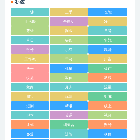
标签
一键
上手
也能
亚马逊
全自动
冷门
剪辑
副业
单号
单日
头条
实战
封号
小红
就能
工作流
干货
广告
快手
批量
操作
收益
教你
教程
文案
月入
流量
淘宝
玩法
矩阵
短剧
精准
线上
脚本
节课
视频
让你
训练营
账号
赛道
进阶
项目