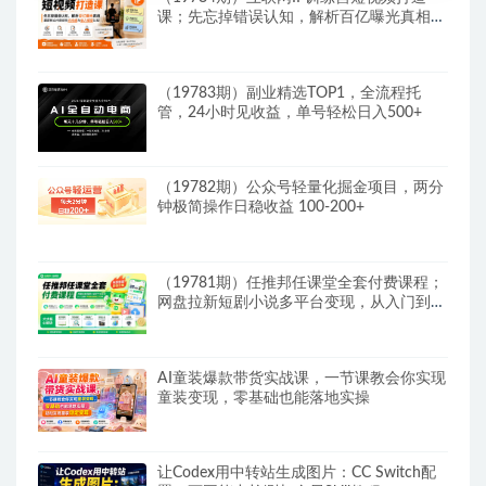
课；先忘掉错误认知，解析百亿曝光真相，
重新树立内容创作方向感与收入模型认知
（19783期）副业精选TOP1，全流程托
管，24小时见收益，单号轻松日入500+
（19782期）公众号轻量化掘金项目，两分
钟极简操作日稳收益 100-200+
（19781期）任推邦任课堂全套付费课程；
网盘拉新短剧小说多平台变现，从入门到高
阶零基础也能轻松上手实操
AI童装爆款带货实战课，一节课教会你实现
童装变现，零基础也能落地实操
让Codex用中转站生成图片：CC Switch配