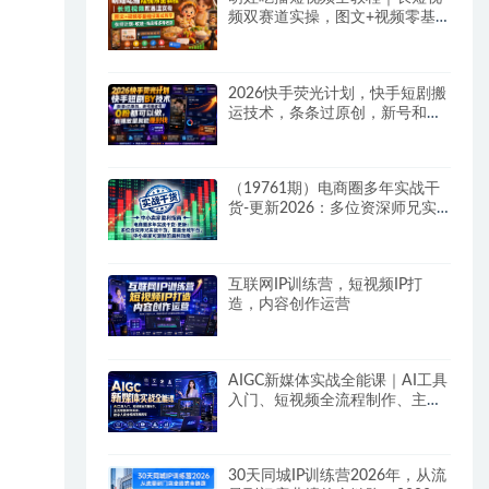
频双赛道实操，图文+视频零基
础保姆式教学，伙伴计划-收徒-
商单等多种变现方式
2026快手荧光计划，快手短剧搬
运技术，条条过原创，新号和老
号0粉都可以做，有播放量就能
賺到钱
（19761期）电商圈多年实战干
货-更新2026：多位资深师兄实
战干货/覆盖全域平台，中小卖家
可复制的盈利指南
互联网IP训练营，短视频IP打
造，内容创作运营
AIGC新媒体实战全能课｜AI工具
入门、短视频全流程制作、主流
绘图软件实操、数字人商业视频
落地教程
30天同城IP训练营2026年，从流