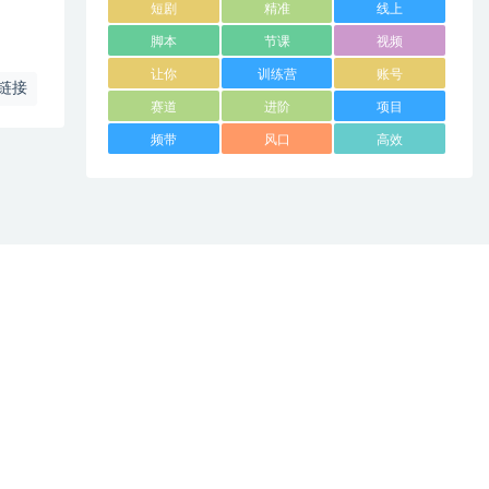
短剧
精准
线上
脚本
节课
视频
让你
训练营
账号
链接
赛道
进阶
项目
频带
风口
高效