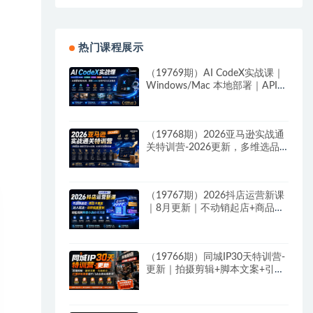
热门课程展示
（19769期）AI CodeX实战课｜
Windows/Mac 本地部署｜API
对接调通｜Skill 自制｜漫剧剪辑
｜网站 VR 项目｜AI项目落地全
教程
（19768期）2026亚马逊实战通
关特训营-2026更新，多维选品
+渐进式打法+AI应用，从0到1打
造盈利店铺
（19767期）2026抖店运营新课
｜8月更新｜不动销起店+商品卡
爆发｜达人玩法+店群批量复制
｜轻松玩转抖音小店全域流量
（19766期）同城IP30天特训营-
更新｜拍摄剪辑+脚本文案+引流
成交，打爆本地流量提升门店业
绩实操教学