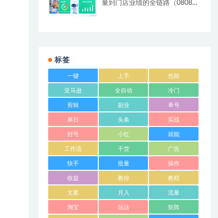
量到门店业绩的全链路（0808更
新）
标签
一键
上手
也能
亚马逊
全自动
冷门
剪辑
副业
单号
单日
头条
实战
封号
小红
就能
工作流
干货
广告
快手
批量
操作
收益
教你
教程
文案
月入
流量
淘宝
玩法
矩阵