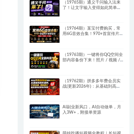
（19765期）通义千问输入法来
了！让文字输入变得如此简单，
最快 300 字/分，AI 自动润色，
说话秒变工整文字
（19764期）某宝付费购买，常
用6G音效合集！970+首宣传片
背景音乐，无版权可商用大气素
材，分类清晰，高质量内容
（19763期）一键将你QQ空间全
部内容备份下来！照片 / 视频 /
动态信息全存本地，Github最新
开源项目 QzoneArchive
（19762期）拼多多年费会员实
战(更新2026年)：从基础到高阶
盈利，干货拉满，帮你建立稳定
盈利运营知识体系
AI副业新风口，AI自动做单，月
入3W+，附接单资源
萌娃吃播短视频全教程｜长短视