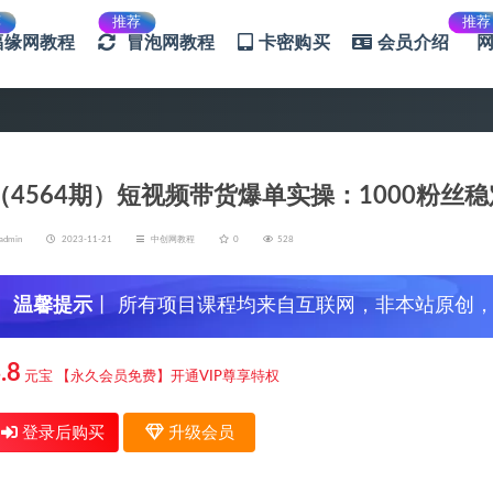
荐
推荐
推荐
福缘网教程
冒泡网教程
卡密购买
会员介绍
（4564期）短视频带货爆单实操：1000粉丝
admin
2023-11-21
中创网教程
0
528
温馨提示
丨 所有项目课程均来自互联网，非本站原创
信，谨防上当受骗！
.8
元宝
【永久会员免费】开通VIP尊享特权
登录后购买
升级会员