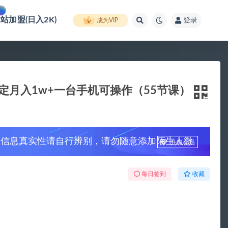
网站加盟(日入2K)
登录
成为VIP
稳定月入1w+一台手机可操作（55节课）
，信息真实性请自行辨别，请勿随意添加陌生人微
升级会员
每日签到
收藏