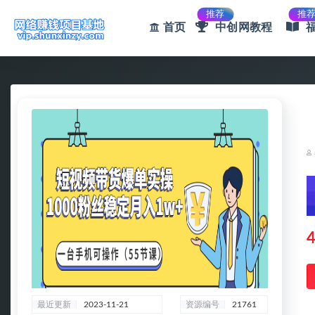
推荐
推
首页
中创网教程
全部
4
最近更新
2023-11-21
资源编号
21761