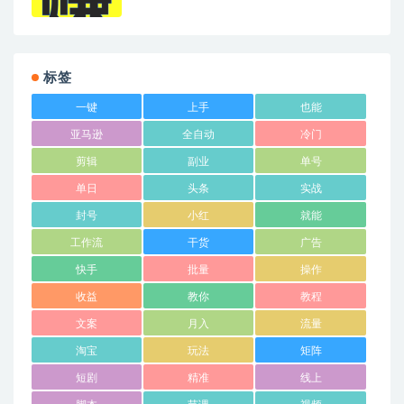
标签
一键
上手
也能
亚马逊
全自动
冷门
剪辑
副业
单号
单日
头条
实战
封号
小红
就能
工作流
干货
广告
快手
批量
操作
收益
教你
教程
文案
月入
流量
淘宝
玩法
矩阵
短剧
精准
线上