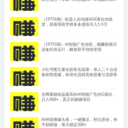
可达1000+带分佣机制
（19756期）机器人自动接待买家自动发
货，跟着系统学拼多多虚拟月入1-5万
（19755期）AI智能广告挂机，躺赚新模式
设备托管运行，解放双手持续变现
小红书图文量化获客实战课：单人二十台设
备矩阵搭建，标准化流程高效批量引流获客
全网最稳收益最高的AI智能广告挂G项目，
日入400+，真正的躺賺项目
AI神器撸爆头条，一键搬运，秒过原创，有
手就能做，每天稳定200+