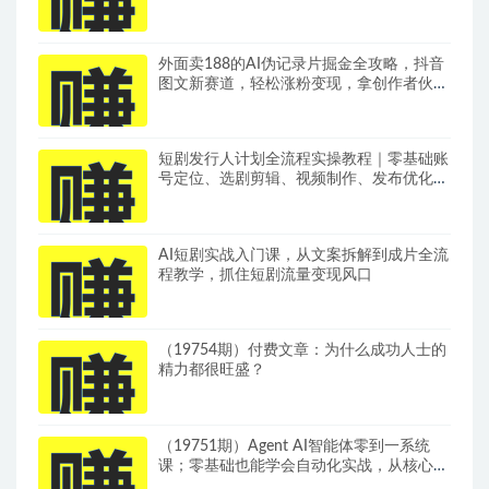
外面卖188的AI伪记录片掘金全攻略，抖音
图文新赛道，轻松涨粉变现，拿创作者伙伴
计划收益【文档】
短剧发行人计划全流程实操教程｜零基础账
号定位、选剧剪辑、视频制作、发布优化一
站式出单变现课​
AI短剧实战入门课，从文案拆解到成片全流
程教学，抓住短剧流量变现风口
（19754期）付费文章：为什么成功人士的
精力都很旺盛？
（19751期）Agent AI智能体零到一系统
课；零基础也能学会自动化实战，从核心概
念到Coze工作流搭建完整覆盖