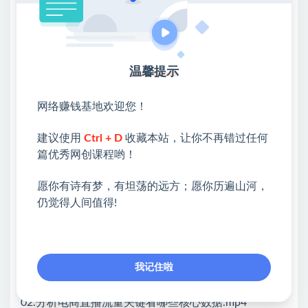
12.流量预分配快速破冷启玩法实操解析.mp4
07.第七课：如何提升主播能力做好流量承接转化
01.如何提高你直播间在线人数.mp4
温馨提示
02.如何直播顺利转正价商品.mp4
网络赚钱基地欢迎您！
03.如何从0-1孵化培养优秀主播.mp4
建议使用
Ctrl + D
收藏本站，让你不再错过任何
04.主播掌握好这几项技能事半功倍.mp4
篇优秀网创课程哟！
05.如何掌握并拆解同行高转化话术脚本.mp4
愿你有诗有梦，有坦荡的远方；愿你历遍山河，
06.如何量身定制属于自己的直播带货话术.mp4
仍觉得人间值得!
07.如何快速掌握直播间实时的更新玩法.mp4
08.第八课：如何数据化运营提升带货直播流量
我记住啦
01.电商直播有哪五大数据看板平台.mp4
02.分析电商直播流量关键看哪些核心数据.mp4