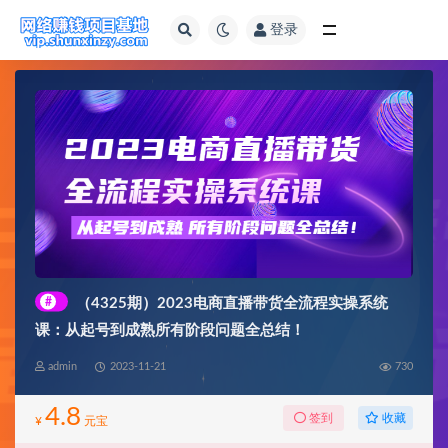
登录
全部
#
（4325期）2023电商直播带货全流程实操系统
课：从起号到成熟所有阶段问题全总结！
admin
2023-11-21
730
4.8
收藏
签到
¥
元宝