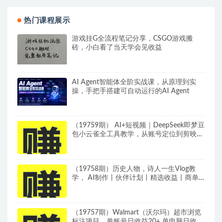
热门课程展示
游戏挂G全流程笔记分享，CSGO游戏搬
砖，小白看了当天学会见收益
AI Agent智能体全阶实战课，从原理到实
操，手把手搭建可自动运行的AI Agent
（19759期） AI+短视频｜DeepSeek即梦豆
包小云雀全工具教学，从账号定位到剪映剪
辑，零基础也能快速上手做爆款
（19758期）历史人物，诗人一生Vlog教
学， AI制作丨伙伴计划丨精选收益丨商单
收徒 ，新领域红利期，抓紧做
（19757期）Walmart（沃尔玛）超市浏览
标注项目，单账号日收益20+ 单电脑日收益