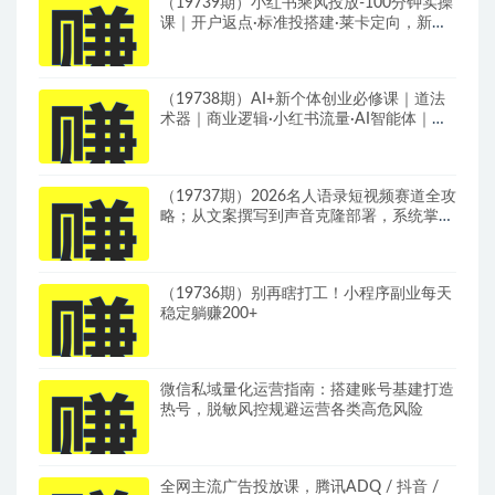
（19739期）小红书乘风投放-100分钟实操
课｜开户返点·标准投搭建·莱卡定向，新店
建模撬动笔记自然流量全套教学
（19738期）AI+新个体创业必修课｜道法
术器｜商业逻辑·小红书流量·AI智能体｜低
成本打造个人变现小生意全套教学
（19737期）2026名人语录短视频赛道全攻
略；从文案撰写到声音克隆部署，系统掌握
涨粉变现双赢制作技术
（19736期）别再瞎打工！小程序副业每天
稳定躺赚200+
微信私域量化运营指南：搭建账号基建打造
热号，脱敏风控规避运营各类高危风险
全网主流广告投放课，腾讯ADQ / 抖音 /