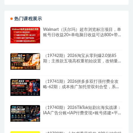
热门课程展示
Walmart（沃尔玛）超市浏览标注项目，单
账号日收益20+单电脑日收益可达800+带分
佣机制
（19742期）2026淘宝从零到爆2.0第85
期；主推款五项高权重初始设置，改销量评
晒秒单快速破零积累基础权重
（19741期）2026拼多多双打强付费全攻
略-62期；成本推广加托管双剑合璧，系统
讲解7种付费玩法优劣势与选择策略
（19740期）2026TikTok短剧出海实战课：
IAA广告分账×IAP付费变现×账号搭建×平台
规则×双轨爆发×回款全流程