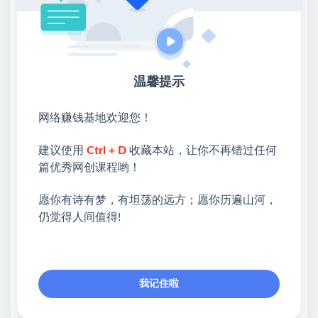
当然，市面上很多人也在开淘宝虚拟项目的培训，部分
人开始拷贝我课程的内容去洗课，我相信看过我课程的
人，大部分都知道很多人在我之后开的课程跟我雷同。
为什么？因为我通过低价课的孵化，把淘宝课程打造的
温馨提示
非常完善，不论是基础还是高级，基本上小白学完就上
手。
网络赚钱基地欢迎您！
往期相关课程：（2977期）黄岛主淘宝虚拟无货源
建议使用
Ctrl + D
收藏本站，让你不再错过任何
3.0+4.0+5.0：从0基础学习，一条龙的操作玩法！
篇优秀网创课程哟！
愿你有诗有梦，有坦荡的远方；愿你历遍山河，
💖课程资料【免费】领取教程💖
仍觉得人间值得!
①：点击右上角【
】三个点
②：选择【在浏览器打开】
我记住啦
③：点击右上方【登录】领取
限时活动：注册新用户赠送VIP