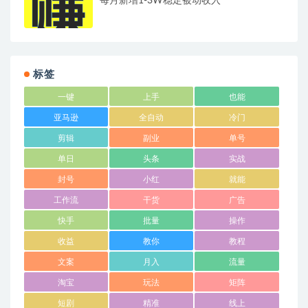
每月新增1-3W稳定被动收入
标签
一键
上手
也能
亚马逊
全自动
冷门
剪辑
副业
单号
单日
头条
实战
封号
小红
就能
工作流
干货
广告
快手
批量
操作
收益
教你
教程
文案
月入
流量
淘宝
玩法
矩阵
短剧
精准
线上