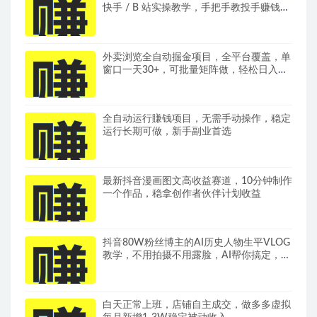
快手 / B 站实操教学，手把手教投手赚钱变
现，全套变现拆解稳定出单
外卖浏览全自动掘金项目，全平台覆盖，单
窗口一天30+，可批量矩阵做，轻松日入
500+
全自动运行賺钱项目，无需手动操作，稳定
运行长期可做，新手副业首选
最新抖音漫画图文高收益赛道，10分钟制作
一个作品，稳拿创作者伙伴计划收益
抖音80W粉丝博主的AI历史人物生平VLOG
教学，不用拍摄不用露脸，AI帮你搞定，轻
松解锁伙伴计划+精选收益
白天正常上班，店铺自主成交，做多多虚拟