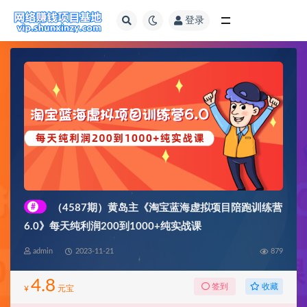
登录
全部
#
（4587期）黄岛主《淘宝蓝海虚拟项目陪跑训练营
6.0》每天纯利润200到1000+纯实战课
admin
2023-11-21
879
4.8
收藏
签到
¥
元宝