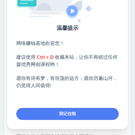
45-引力魔方标准计划之有效流转逻辑篇.mp4
46-引力魔方优化投产之地域篇.mp4
温馨提示
47-引力魔方之数据优化框架篇.mp4
网络赚钱基地欢迎您！
48-万相台的资源位解析和资源位价值.mp4
49-万相台拉新快提升宝贝整体访客价值.mp4
建议使用
Ctrl + D
收藏本站，让你不再错过任何
篇优秀网创课程哟！
50-万相台上新快的匹配模型打好新品第一步.mp4
愿你有诗有梦，有坦荡的远方；愿你历遍山河，
51-万相台货品加速的配置技巧最促成成交.mp4
仍觉得人间值得!
52-合理运用万相台活动加速提升销售额.mp4
53-万相台超级直播提升店铺整体销售流转性能.mp4
54-万相台超级短视频提升宝贝种草能力.mp4
我记住啦
55-万相台的报表系统让投放广告更有效.mp4