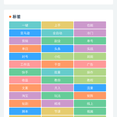
标签
一键
上手
也能
亚马逊
全自动
冷门
剪辑
副业
单号
单日
头条
实战
封号
小红
就能
工作流
干货
广告
快手
批量
操作
收益
教你
教程
文案
月入
流量
淘宝
玩法
矩阵
短剧
精准
线上
脚本
节课
视频