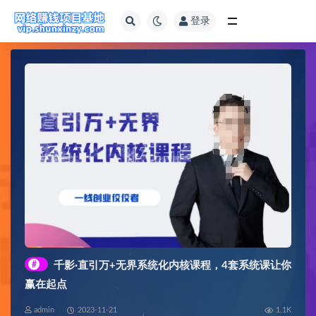
登录
全部
#
千影·直引万+无界系统化内核课程，4套系统课让你
赢在起点
admin
2023-11-21
1.1K