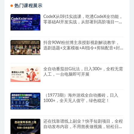
热门课程展示
CodeX从0到1实战课，吃透CodeX全功能，
零基础AI开发实战，从部署到高阶项目一键
落地
抖音90W粉丝博主亲授影视剧解说教学，
选剧选题+文案模板+AI指令+剪辑配音+封
面全流程变现，解锁精选独家收益
全自动番茄挂G玩法，日入300+，全程无需
人工，一台电脑即可开展
（19773期）海外游戏全自动搬砖，日入
1000+，全天无人值守，绿色稳定！
还在找靠谱线上副业？快手短剧项目，全程
自动发布内容，不用熬夜做视频，轻松日入
500+