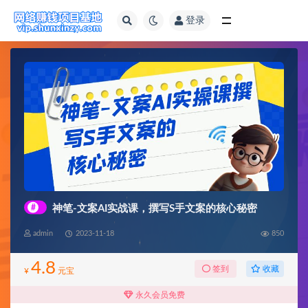
登录
全部
#
神笔-文案AI实战课，撰写S手文案的核心秘密
admin
2023-11-18
850
4.8
收藏
签到
¥
元宝
永久会员免费