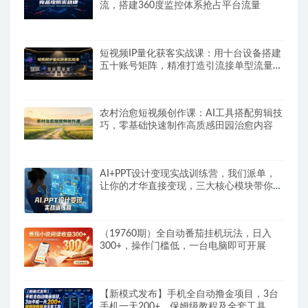
流，搭建360度监控体系抢占平台流量
短视频IP量化获客实战课：用十台设备搭建
五十账号矩阵，精准打造引流接单型流量账
号
农村治愈短视频创作课：AI工具搭配剪辑技
巧，零基础快速制作高质感田园治愈内容
AI+PPT设计变现实战训练营，我们派单，
让你的才华直接变现，三大核心模块带你构
建Al设计x派单变现的完整闭环
（19760期）全自动番茄挂机玩法，日入
300+，操作门槛低，一台电脑即可开展
【新模式发布】手机全自动撸金项目，3台
手机一天200+，保姆级教程及全套工具