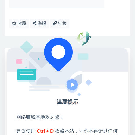
收藏
海报
链接
网赚基地简介
站长微信：无
❤本站：本站整合多方资源站，主要面向互联网创业
类&副业类，资源丰富 物超所值。
❤能助您：找项目 + 低成本创业 + 减少信息差 + 见识
各种项目 + 提升网创认知。
温馨提示
❤本站为众多团队提供了重要价值，也为众多创业者
开启网络之门，广受好评！
网络赚钱基地欢迎您！
❤如果您也依存于互联网，欢迎加入本站会员，将尽
早为您提供丰盛价值。祝您前程似锦！
建议使用
Ctrl + D
收藏本站，让你不再错过任何