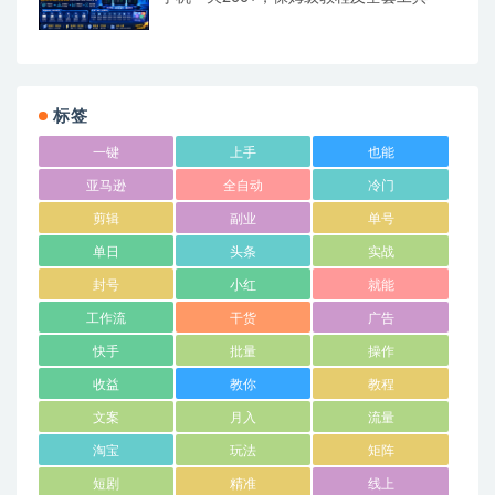
标签
一键
上手
也能
亚马逊
全自动
冷门
剪辑
副业
单号
单日
头条
实战
封号
小红
就能
工作流
干货
广告
快手
批量
操作
收益
教你
教程
文案
月入
流量
淘宝
玩法
矩阵
短剧
精准
线上