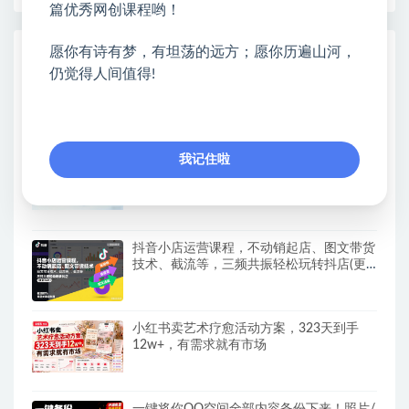
篇优秀网创课程哟！
愿你有诗有梦，有坦荡的远方；愿你历遍山河，
热门课程展示
仍觉得人间值得!
AIGC新媒体实战全能课｜AI工具入门、短
视频全流程制作、主流绘图软件实操、数字
人商业视频落地教程
我记住啦
30天同城IP训练营2026年，从流量到门店
业绩的全链路（0808更新）
抖音小店运营课程，不动销起店、图文带货
技术、截流等，三频共振轻松玩转抖店(更
新26年08月)
小红书卖艺术疗愈活动方案，323天到手
12w+，有需求就有市场
一键将你QQ空间全部内容备份下来！照片/