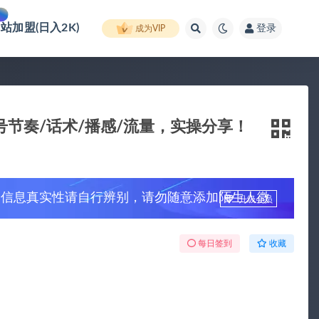
网站加盟(日入2K)
登录
成为VIP
号节奏/话术/播感/流量，实操分享！
，信息真实性请自行辨别，请勿随意添加陌生人微
升级会员
每日签到
收藏