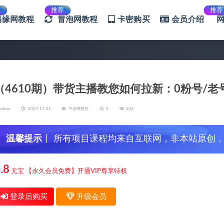
荐
推荐
推荐
福缘网教程
冒泡网教程
卡密购买
会员介绍
（4610期）带货主播教您如何拉新：0粉号/老
admin
2023-11-21
中创网教程
0
404
温馨提示
丨 所有项目课程均来自互联网，非本站原创
信，谨防上当受骗！
.8
元宝
【永久会员免费】开通VIP尊享特权
登录后购买
升级会员