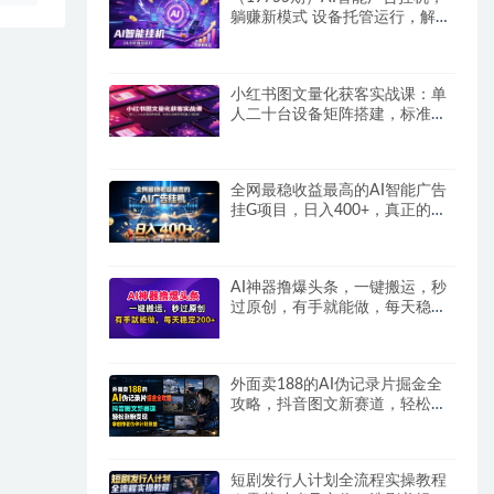
躺赚新模式 设备托管运行，解放
双手持续变现
小红书图文量化获客实战课：单
人二十台设备矩阵搭建，标准化
流程高效批量引流获客
全网最稳收益最高的AI智能广告
挂G项目，日入400+，真正的躺
賺项目
AI神器撸爆头条，一键搬运，秒
过原创，有手就能做，每天稳定
200+
外面卖188的AI伪记录片掘金全
攻略，抖音图文新赛道，轻松涨
粉变现，拿创作者伙伴计划收益
【文档】
短剧发行人计划全流程实操教程