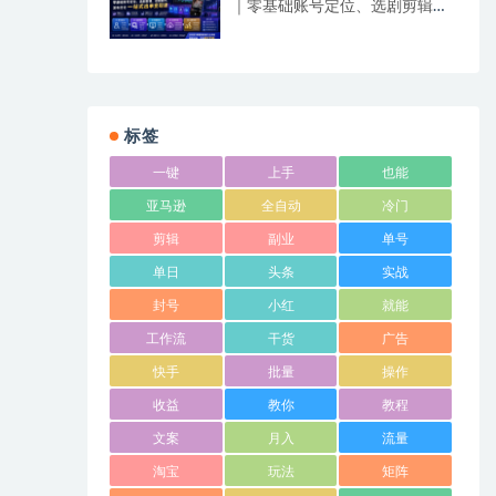
｜零基础账号定位、选剧剪辑、
视频制作、发布优化一站式出单
变现课​
标签
一键
上手
也能
亚马逊
全自动
冷门
剪辑
副业
单号
单日
头条
实战
封号
小红
就能
工作流
干货
广告
快手
批量
操作
收益
教你
教程
文案
月入
流量
淘宝
玩法
矩阵