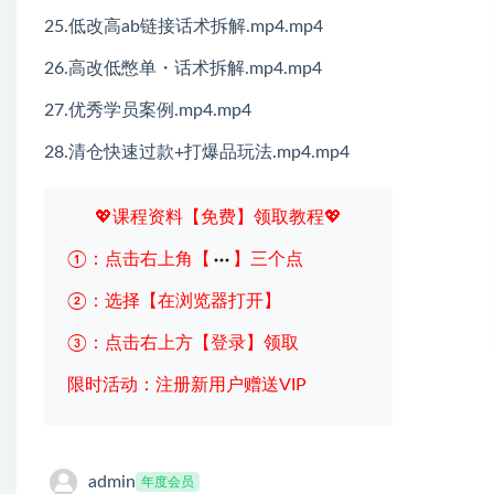
25.低改高ab链接话术拆解.mp4.mp4
26.高改低憋单・话术拆解.mp4.mp4
27.优秀学员案例.mp4.mp4
28.清仓快速过款+打爆品玩法.mp4.mp4
💖课程资料【免费】领取教程💖
①：点击右上角【
】三个点
②：选择【在浏览器打开】
③：点击右上方【登录】领取
限时活动：注册新用户赠送VIP
admin
年度会员