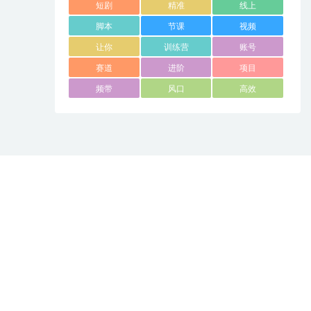
短剧
精准
线上
脚本
节课
视频
让你
训练营
账号
赛道
进阶
项目
频带
风口
高效