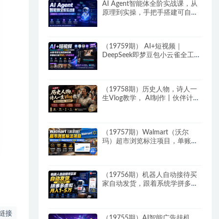
AI Agent智能体全阶实战课，从
原理到实操，手把手搭建可自动
运行的AI Agent
（19759期） AI+短视频｜
DeepSeek即梦豆包小云雀全工具
教学，从账号定位到剪映剪辑，
零基础也能快速上手做爆款
（19758期）历史人物，诗人一
生Vlog教学， AI制作丨伙伴计划
丨精选收益丨商单收徒 ，新领域
红利期，抓紧做
（19757期）Walmart（沃尔
玛）超市浏览标注项目，单账号
日收益20+ 单电脑日收益可达
1000+带分佣机制
（19756期）机器人自动接待买
家自动发货，跟着系统学拼多多
虚拟月入1-5万
链接
（19755期）AI智能广告挂机，