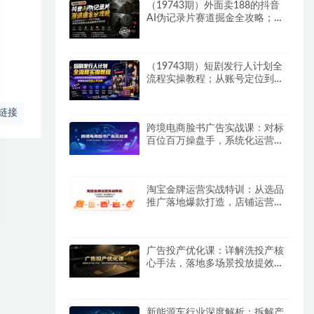
（19743期）外面卖188的抖音
AI伪记录片赛道掘金全攻略；从
选题到发布十一大环节拆解，零
基础也能做出高流量真实感内容
（19743期）短剧发行人计划全
流程实操教程；从账号定位到选
剧剪辑再到发布技巧，零基础也
能快速上手出单
链接
跨境电商脸书广告实战课：对标
百位百万操盘手，系统化运营告
别盲目投放试错
淘宝金牌运营实战特训：从选品
推广落地爆款打造，店铺运营全
链路拆解
广告投产优化课：详解洗投产核
心手法，落地多场景投放提效增
收方案
新能源车行业深度解析：拆解产