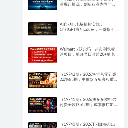
业崛起根源，剖析行业内卷与海
外贸易争端现状
AI自动化电脑操控实战：
ChatGPT搭配Codex，一键指令
远程自动操控电脑完成工作
Walmart（沃尔玛）超市浏览标
注项目，单账号日收益20+单电
脑日收益可达800+带分佣机制
（19742期）2026淘宝从零到爆
2.0第85期；主推款五项高权重初
始设置，改销量评晒秒单快速破
零积累基础权重
（19741期）2026拼多多双打强
付费全攻略-62期；成本推广加托
管双剑合璧，系统讲解7种付费
玩法优劣势与选择策略
（19740期）2026TikTok短剧出