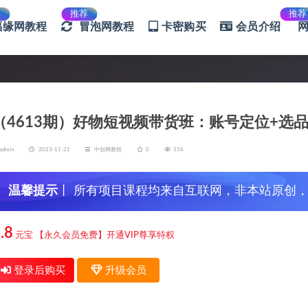
荐
推荐
推荐
福缘网教程
冒泡网教程
卡密购买
会员介绍
（4613期）好物短视频带货班：账号定位+选
admin
2023-11-21
中创网教程
0
558
温馨提示
丨 所有项目课程均来自互联网，非本站原创
信，谨防上当受骗！
.8
元宝
【永久会员免费】开通VIP尊享特权
登录后购买
升级会员