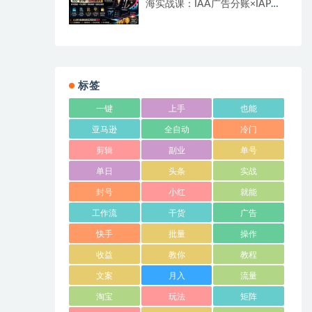
海实战课：IAA广告分账×IAP付
费变现×账号搭建×平台规则×双
轨爆发×回款全流程
标签
一键
上手
也能
亚马逊
全自动
冷门
剪辑
副业
单号
单日
头条
实战
封号
小红
就能
工作流
干货
广告
快手
批量
操作
收益
教你
教程
文案
月入
流量
淘宝
玩法
矩阵