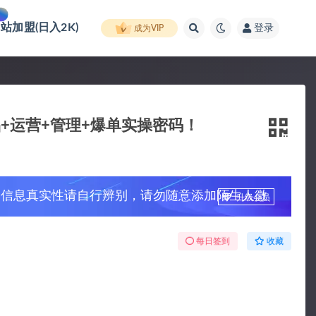
网站加盟(日入2K)
登录
成为VIP
品+运营+管理+爆单实操密码！
，信息真实性请自行辨别，请勿随意添加陌生人微
升级会员
每日签到
收藏