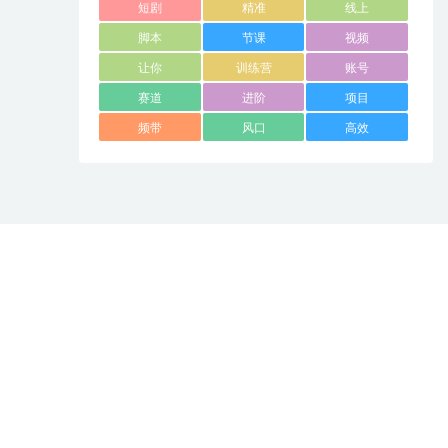
短剧
精准
线上
脚本
节课
视频
让你
训练营
账号
赛道
进阶
项目
频带
风口
高效