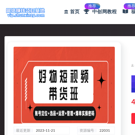
推荐
推
首页
中创网教程
全部
4
最近更新
2023-11-21
资源编号
22031