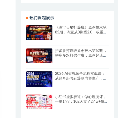
热门课程展示
《淘宝天猫打爆班》原创技术第
85期，淘宝从0到爆2.0，权重搭
建、销量破零、多维组合玩法、
全周期起量投产实操教程
拼多多打爆班原创技术第62期，
拼多多双打强付费，原创起店技
术，稳权重高投产
2026 AI短视频全流程实战课：
从账号起号到爆款内容生产，掌
握AI创作、数字人、带货变现全
链路玩法
小红书虚拟赛道：做心理测评，
一单1.99，102天卖了2.4w+份，
月到手1w+