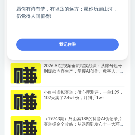
热门课程展示
愿你有诗有梦，有坦荡的远方；愿你历遍山河，
《淘宝天猫打爆班》原创技术第85期，淘宝
仍觉得人间值得!
从0到爆2.0，权重搭建、销量破零、多维组
合玩法、全周期起量投产实操教程
拼多多打爆班原创技术第62期，拼多多双打
我记住啦
强付费，原创起店技术，稳权重高投产
2026 AI短视频全流程实战课：从账号起号
到爆款内容生产，掌握AI创作、数字人、带
货变现全链路玩法
小红书虚拟赛道：做心理测评，一单1.99，
102天卖了2.4w+份，月到手1w+
（19743期）外面卖188的抖音AI伪记录片
赛道掘金全攻略；从选题到发布十一大环节
拆解，零基础也能做出高流量真实感内容