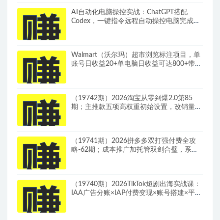
AI自动化电脑操控实战：ChatGPT搭配
Codex，一键指令远程自动操控电脑完成工
作
Walmart（沃尔玛）超市浏览标注项目，单
账号日收益20+单电脑日收益可达800+带分
佣机制
（19742期）2026淘宝从零到爆2.0第85
期；主推款五项高权重初始设置，改销量评
晒秒单快速破零积累基础权重
（19741期）2026拼多多双打强付费全攻
略-62期；成本推广加托管双剑合璧，系统
讲解7种付费玩法优劣势与选择策略
（19740期）2026TikTok短剧出海实战课：
IAA广告分账×IAP付费变现×账号搭建×平台
规则×双轨爆发×回款全流程