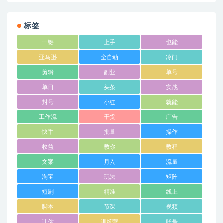
标签
一键
上手
也能
亚马逊
全自动
冷门
剪辑
副业
单号
单日
头条
实战
封号
小红
就能
工作流
干货
广告
快手
批量
操作
收益
教你
教程
文案
月入
流量
淘宝
玩法
矩阵
短剧
精准
线上
脚本
节课
视频
让你
训练营
账号