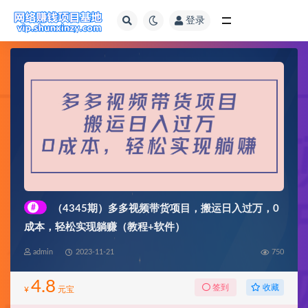
登录
全部
#
（4345期）多多视频带货项目，搬运日入过万，0
成本，轻松实现躺赚（教程+软件）
admin
2023-11-21
750
4.8
收藏
签到
¥
元宝