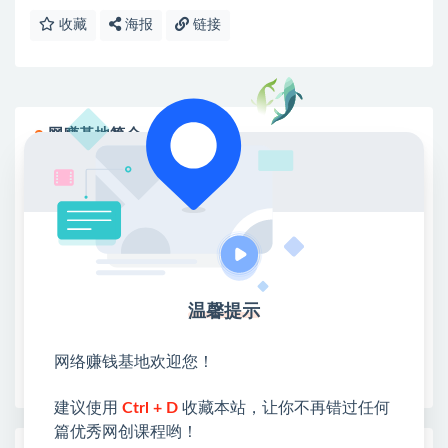
收藏
海报
链接
网赚基地简介
站长微信：无
❤本站：本站整合多方资源站，主要面向互联网创业
类&副业类，资源丰富 物超所值。
❤能助您：找项目 + 低成本创业 + 减少信息差 + 见识
各种项目 + 提升网创认知。
❤本站为众多团队提供了重要价值，也为众多创业者
温馨提示
开启网络之门，广受好评！
❤如果您也依存于互联网，欢迎加入本站会员，将尽
网络赚钱基地欢迎您！
早为您提供丰盛价值。祝您前程似锦！
建议使用
Ctrl + D
收藏本站，让你不再错过任何
篇优秀网创课程哟！