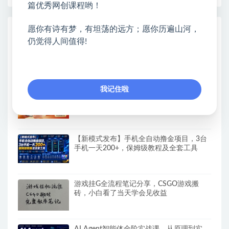
篇优秀网创课程哟！
愿你有诗有梦，有坦荡的远方；愿你历遍山河，
热门课程展示
仍觉得人间值得!
AI+PPT设计变现实战训练营，我们派单，
让你的才华直接变现，三大核心模块带你构
建Al设计x派单变现的完整闭环
我记住啦
（19760期）全自动番茄挂机玩法，日入
300+，操作门槛低，一台电脑即可开展
【新模式发布】手机全自动撸金项目，3台
手机一天200+，保姆级教程及全套工具
游戏挂G全流程笔记分享，CSGO游戏搬
砖，小白看了当天学会见收益
AI Agent智能体全阶实战课，从原理到实