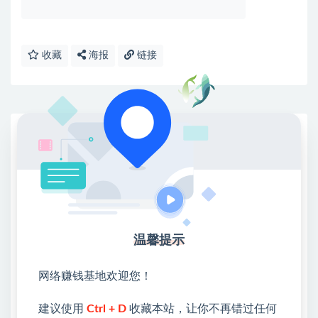
收藏
海报
链接
网赚基地简介
站长微信：无
❤本站：本站整合多方资源站，主要面向互联网创业
类&副业类，资源丰富 物超所值。
❤能助您：找项目 + 低成本创业 + 减少信息差 + 见识
各种项目 + 提升网创认知。
温馨提示
❤本站为众多团队提供了重要价值，也为众多创业者
开启网络之门，广受好评！
网络赚钱基地欢迎您！
❤如果您也依存于互联网，欢迎加入本站会员，将尽
早为您提供丰盛价值。祝您前程似锦！
建议使用
Ctrl + D
收藏本站，让你不再错过任何