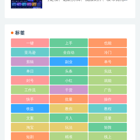
站式出单变现课​
标签
一键
上手
也能
亚马逊
全自动
冷门
剪辑
副业
单号
单日
头条
实战
封号
小红
就能
工作流
干货
广告
快手
批量
操作
收益
教你
教程
文案
月入
流量
淘宝
玩法
矩阵
短剧
精准
线上