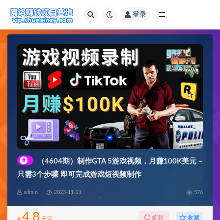
登录
全部
#
（4604期）制作GTA 5游戏视频，月赚100K美元 –
只需3个步骤 即可完成游戏短视频制作
admin
2023-11-21
576
4.8
收藏
签到
¥
元宝